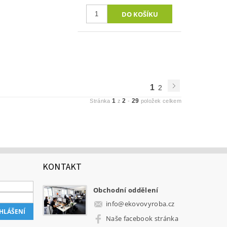
1
2
1
2
29
Stránka
z
-
položek celkem
KONTAKT
Obchodní oddělení
info
@
ekovovyroba.cz
Naše facebook stránka