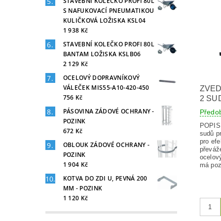
STAVEBNÍ KOLEČKO PROFI 80L
S NAFUKOVACÍ PNEUMATIKOU
KULIČKOVÁ LOŽISKA KSL04
1 938 Kč
STAVEBNÍ KOLEČKO PROFI 80L
BANTAM LOŽISKA KSLB06
2 129 Kč
OCELOVÝ DOPRAVNÍKOVÝ
VÁLEČEK MIS55-A10-420-450
ZVED
756 Kč
2 SU
PÁSOVINA ZÁDOVÉ OCHRANY -
Předo
POZINK
POPIS V
672 Kč
sudů p
pro efe
OBLOUK ZÁDOVÉ OCHRANY -
převáž
POZINK
ocelov
1 904 Kč
má poz
KOTVA DO ZDI U, PEVNÁ 200
MM - POZINK
1 120 Kč