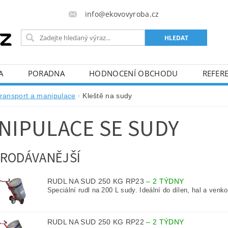
info@ekovovyroba.cz
A
PORADNA
HODNOCENÍ OBCHODU
REFERE
ransport a manipulace
Kleště na sudy
NIPULACE SE SUDY
RODÁVANĚJŠÍ
RUDL NA SUD 250 KG RP23
–
2 TÝDNY
Speciální rudl na 200 L sudy. Ideální do dílen, hal a venk
RUDL NA SUD 250 KG RP22
–
2 TÝDNY