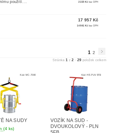
nímu použití....
2 223 Kč
bez DPH
17 957 Kč
14 841 Kč
bez DPH
1
2
1
2
29
Stránka
z
-
položek celkem
Kód:
MC-7080
Kód:
HE-PLN 5FB
TĚ NA SUDY
VOZÍK NA SUD -
DVOUKOLOVÝ - PLN
em
(4 ks)
5FB