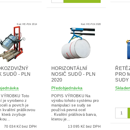
Kód:
HE-PLN 2014
Kód:
HE-PLN 2020
OKOZDVIŽNÝ
HORIZONTÁLNÍ
ŘETĚ
K SUDŮ - PLN
NOSIČ SUDŮ - PLN
PRO M
2020
SUDY
bjednávka
Předobjednávka
Sklad
VÝROBKU Toto
POPIS VÝROBKU Na
í je vyrobeno z
výrobu tohoto systému pro
celi a povrch je
manipulaci se sudy se
n kvalitní práškovou
používá pevná ocel
, která zvyšuje
. Kvalitní prášková barva,
kou...
kterou je...
70 034 Kč bez DPH
13 095 Kč bez DPH