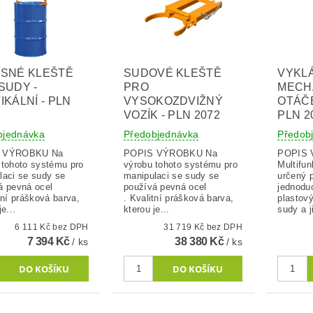
SNÉ KLEŠTĚ
SUDOVÉ KLEŠTĚ
VYKL
SUDY -
PRO
MECH
IKÁLNÍ - PLN
VYSOKOZDVIŽNÝ
OTÁČE
VOZÍK - PLN 2072
PLN 2
bjednávka
Předobjednávka
Předob
 VÝROBKU Na
POPIS VÝROBKU Na
POPIS
 tohoto systému pro
výrobu tohoto systému pro
Multifun
laci se sudy se
manipulaci se sudy se
určený p
á pevná ocel
používá pevná ocel
jednodu
tní prášková barva,
. Kvalitní prášková barva,
plastov
je...
kterou je...
sudy a j
6 111 Kč bez DPH
31 719 Kč bez DPH
7 394 Kč
38 380 Kč
/ ks
/ ks