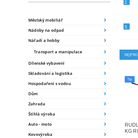
2.
Městský mobiliář
3.
Nádoby na odpad
Nářadí a hobby
Transport a manipulace
NEJPRO
Dílenské vybavení
Skladování a logistika
Tip
Hospodaření s vodou
Dům
Zahrada
Štíhlá výroba
Auto - moto
RUDL
KG R
Kovovýroba