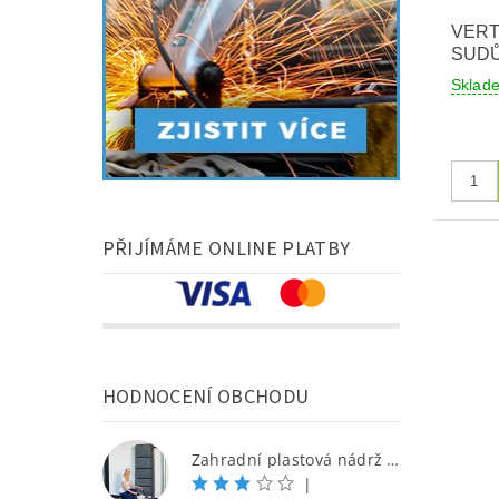
VERT
SUD
Skla
PŘIJÍMÁME ONLINE PLATBY
HODNOCENÍ OBCHODU
Zahradní plastová nádrž na dešťovou vodu SEINE 300 l, stone, grafit/kámen
|