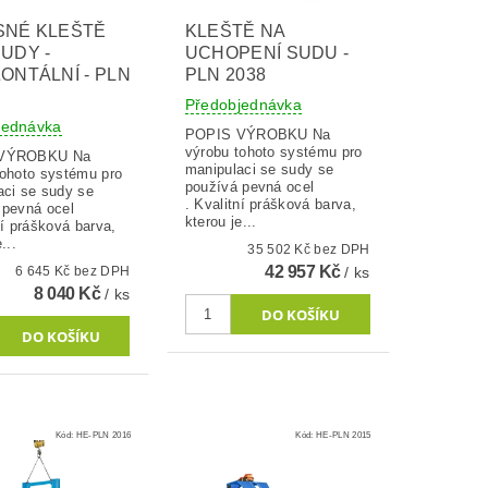
SNÉ KLEŠTĚ
KLEŠTĚ NA
UDY -
UCHOPENÍ SUDU -
ONTÁLNÍ - PLN
PLN 2038
Předobjednávka
jednávka
POPIS VÝROBKU Na
výrobu tohoto systému pro
VÝROBKU Na
manipulaci se sudy se
tohoto systému pro
používá pevná ocel
aci se sudy se
. Kvalitní prášková barva,
 pevná ocel
kterou je...
ní prášková barva,
...
35 502 Kč bez DPH
42 957 Kč
6 645 Kč bez DPH
/ ks
8 040 Kč
/ ks
Kód:
HE-PLN 2016
Kód:
HE-PLN 2015