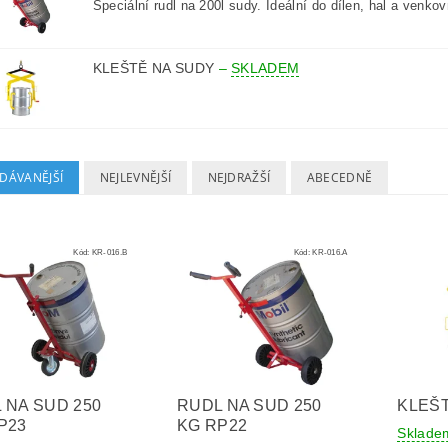
Speciální rudl na 200l sudy. Ideální do dílen, hal a venkov
KLEŠTĚ NA SUDY
–
SKLADEM
DÁVANĚJŠÍ
NEJLEVNĚJŠÍ
NEJDRAŽŠÍ
ABECEDNĚ
Kód:
KR-016.B
Kód:
KR-016.A
 NA SUD 250
RUDL NA SUD 250
KLEŠ
P23
KG RP22
Sklad