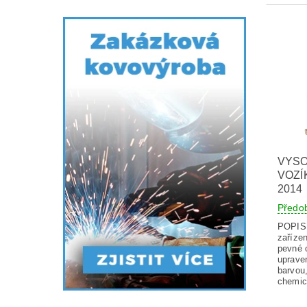
VYS
VOZÍ
2014
Předo
POPIS 
zařízen
pevné o
uprave
barvou
chemic