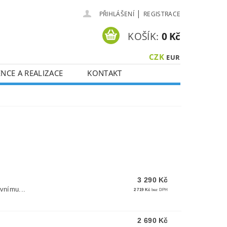
|
PŘIHLÁŠENÍ
REGISTRACE
KOŠÍK:
0 Kč
CZK
EUR
NCE A REALIZACE
KONTAKT
3 290 Kč
ovnímu...
2 719 Kč
bez DPH
2 690 Kč