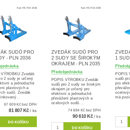
Kód:
HE-PLN 2036
Kód:
HE-PLN 2035
ÁK SUDŮ PRO
ZVEDÁK SUDŮ PRO
ZVED
DY - PLN 2036
2 SUDY SE ŠIROKÝM
1 SUD
OKRAJEM - PLN 2035
bjednávka
Předob
Předobjednávka
ÝROBKU Zvedák
POPIS VÝ
ro 2 sudy je určený
sudů pro
POPIS VÝROBKU Zvedák
ktivní a jednoduché
pro efek
sudů pro 2 sudy se širokým
ení plastových a
převáže
okrajem je určený pro
ých sudů. Zvedák
ocelový
efektivní a jednoduché
inkovaný...
má pozi
převážení plastových a
ocelových sudů....
67 609 Kč bez DPH
81 807 Kč
/ ks
74 884 Kč bez DPH
90 610 Kč
/ ks