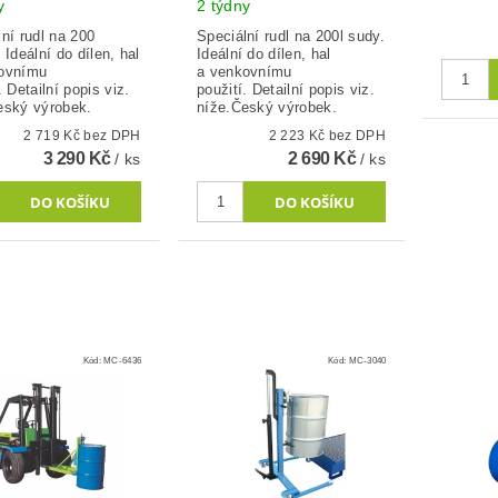
y
2 týdny
ní rudl na 200
Speciální rudl na 200l sudy.
 Ideální do dílen, hal
Ideální do dílen, hal
ovnímu
a venkovnímu
. Detailní popis viz.
použití. Detailní popis viz.
eský výrobek.
níže.Český výrobek.
2 719 Kč bez DPH
2 223 Kč bez DPH
3 290 Kč
2 690 Kč
/ ks
/ ks
Kód:
MC-6436
Kód:
MC-3040