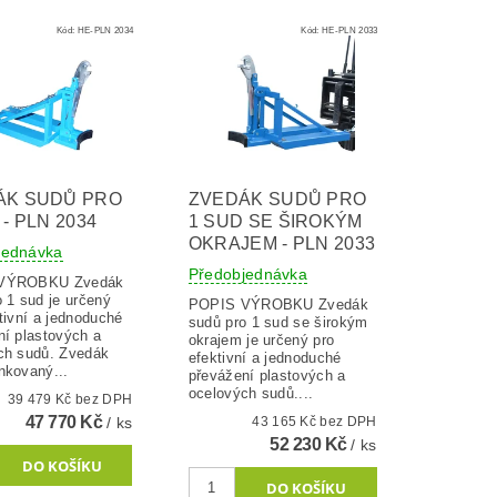
Kód:
HE-PLN 2034
Kód:
HE-PLN 2033
ÁK SUDŮ PRO
ZVEDÁK SUDŮ PRO
 - PLN 2034
1 SUD SE ŠIROKÝM
OKRAJEM - PLN 2033
jednávka
Předobjednávka
ROBKU Zvedák
 1 sud je určený
POPIS VÝROBKU Zvedák
tivní a jednoduché
sudů pro 1 sud se širokým
ní plastových a
okrajem je určený pro
ch sudů. Zvedák
efektivní a jednoduché
nkovaný...
převážení plastových a
ocelových sudů....
39 479 Kč bez DPH
47 770 Kč
/ ks
43 165 Kč bez DPH
52 230 Kč
/ ks