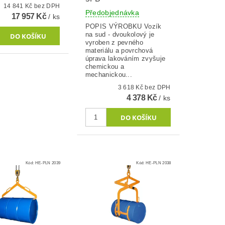
14 841 Kč bez DPH
Předobjednávka
17 957 Kč
/ ks
POPIS VÝROBKU Vozík
na sud - dvoukolový je
vyroben z pevného
materiálu a povrchová
úprava lakováním zvyšuje
chemickou a
mechanickou...
3 618 Kč bez DPH
4 378 Kč
/ ks
Kód:
HE-PLN 2039
Kód:
HE-PLN 2038