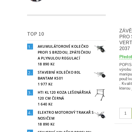
ZÁVĚ
TOP 10
PRO 
VERT
AKUMULÁTOROVÉ KOLEČKO
2037
PROFI S BRZDOU, ZPÁTEČKOU
Předo
A PLYNULOU REGULACÍ
18 890 Kč
POPIS
výrobu
STAVEBNÍ KOLEČKO 80L
manipu
BANTAM KS01
použív
. Kvali
1 977 Kč
kterou 
HTI KL120 KOZA LEŠENÁŘSKÁ
120 CM ČERNÁ
1 640 Kč
ELEKTRO MOTOROVÝ TRAKAŘ S
NOSIČEM
18 890 Kč