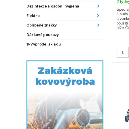
2 týdn
Dezinfekce a osobní hygiena
Speciál
L sudy.
Elektro
a venk
použití
Oblíbené značky
níže.Č
Dárkové poukazy
% Výprodej skladu