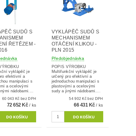
ÁPĚČ SUDŮ S
VYKLÁPĚČ SUDŮ S
ANISMEM
MECHANISMEM
NÍ ŘETĚZEM -
OTÁČENÍ KLIKOU -
016
PLN 2015
jednávka
Předobjednávka
 VÝROBKU
POPIS VÝROBKU
kční vyklápěč je
Multifunkční vyklápěč je
ro efektivní a
určený pro efektivní a
chou manipulaci s
jednoduchou manipulaci s
ými a ocelovými
plastovými a ocelovými
inými nádobami....
sudy a jinými nádobami....
60 043 Kč bez DPH
54 902 Kč bez DPH
72 652 Kč
66 431 Kč
/ ks
/ ks