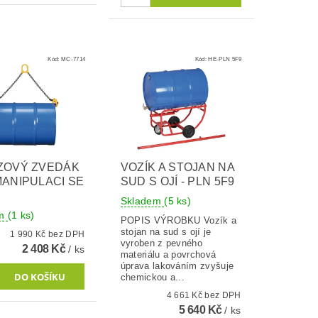
Kód:
MC-7714
Kód:
HE-PLN 5F9
ZOVÝ ZVEDÁK
VOZÍK A STOJAN NA
ANIPULACI SE
SUD S OJÍ - PLN 5F9
Skladem
(5 ks)
em
(1 ks)
POPIS VÝROBKU Vozík a
stojan na sud s ojí je
1 990 Kč bez DPH
vyroben z pevného
2 408 Kč
/ ks
materiálu a povrchová
úprava lakováním zvyšuje
chemickou a...
4 661 Kč bez DPH
5 640 Kč
/ ks