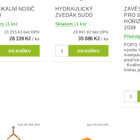
IKÁLNÍ NOSIČ
HYDRAULICKÝ
ZÁVĚ
Ů
ZVEDÁK SUDŮ
PRO S
HORIZ
dem
(1 ks)
Skladem
(1 ks)
2039
23 255 Kč bez DPH
28 997 Kč bez DPH
Předob
28 139 Kč
35 086 Kč
/ ks
/ ks
POPIS 
výrobu 
manipul
používá
. Kvalit
kterou je
Kód:
HE-PLN 2037
Kód:
HE-PLN 2072