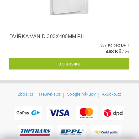
DVÍŘKA VAN.D 300X400MM PH
387 Kč bez DPH
468 Kč
/ ks
Zboží.cz
|
Heureka.cz
|
Google nákupy
|
Akučko.cz