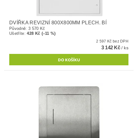
DVÍŘKA REVIZNÍ 800X800MM PLECH. BÍ
Původně:
3 570 Kč
Ušetříte
:
428 Kč (–11 %)
2 597 Kč bez DPH
3 142 Kč
/ ks