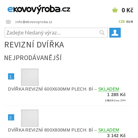
0 Kč
CZK
info@ekovovyroba.cz
EUR
REVIZNÍ DVÍŘKA
NEJPRODÁVANĚJŠÍ
1.
DVÍŘKA REVIZNÍ 600X600MM PLECH. BÍ
–
SKLADEM
1 285 Kč
1 062 Kč
bez DPH
2.
DVÍŘKA REVIZNÍ 800X800MM PLECH. BÍ
–
SKLADEM
3 142 Kč