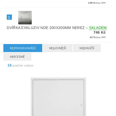
2 597 Kč
bez DPH
3.
DVÍŘKA EXKLUZIV NDE 200X200MM NEREZ
–
SKLADEM
746 Kč
617 Kč
bez DPH
NEJPRODÁVANĚJŠÍ
NEJLEVNĚJŠÍ
NEJDRAŽŠÍ
ABECEDNĚ
16
položek celkem