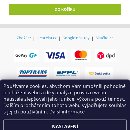
Zboží.cz
|
Heureka.cz
|
Google nákupy
|
Akučko.cz
Používáme cookies, abychom Vám umožnili pohodlné
prohlížení webu a díky analýze provozu webu
neustále zlepšovali jeho funkce, výkon a použitelnost.
Dalším procházením tohoto webu vyjadřujete souhlas
s jejich používáním.
Další informace
2026 ©
Ekovovyroba.cz
, všechna práva vyhrazena
NASTAVENÍ
Vytvořil Shoptet