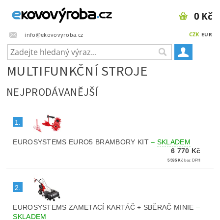
0 Kč
CZK
info@ekovovyroba.cz
EUR
MULTIFUNKČNÍ STROJE
NEJPRODÁVANĚJŠÍ
1.
EUROSYSTEMS EURO5 BRAMBORY KIT
–
SKLADEM
6 770 Kč
5 595 Kč
bez DPH
2.
EUROSYSTEMS ZAMETACÍ KARTÁČ + SBĚRAČ MINIE
–
SKLADEM