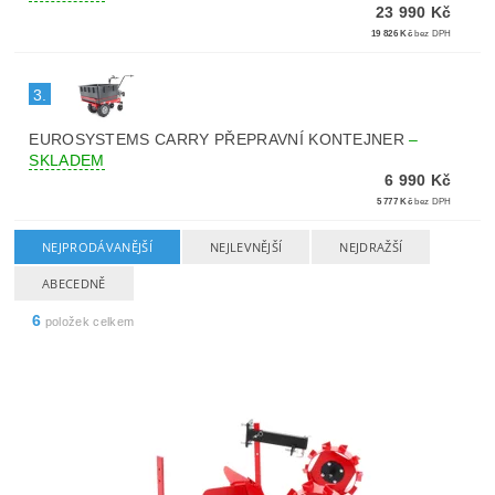
23 990 Kč
19 826 Kč
bez DPH
3.
EUROSYSTEMS CARRY PŘEPRAVNÍ KONTEJNER
–
SKLADEM
6 990 Kč
5 777 Kč
bez DPH
NEJPRODÁVANĚJŠÍ
NEJLEVNĚJŠÍ
NEJDRAŽŠÍ
ABECEDNĚ
6
položek celkem