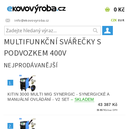
0 Kč
CZK
info@ekovovyroba.cz
EUR
MULTIFUNKČNÍ SVÁŘEČKY S
PODVOZKEM 400V
NEJPRODÁVANĚJŠÍ
1.
KITIN 3000 MULTI MIG SYNERGIC - SYNERGICKÉ A
MANUÁLNÍ OVLÁDÁNÍ - V2 SET
–
SKLADEM
43 387 Kč
35 857 Kč
bez DPH
2.