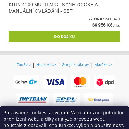
KITIN 4100 MULTI MIG - SYNERGICKÉ A
MANUÁLNÍ OVLÁDÁNÍ - SET
55 336 Kč bez DPH
66 956 Kč
/ ks
Zboží.cz
|
Heureka.cz
|
Google nákupy
|
Akučko.cz
Používáme cookies, abychom Vám umožnili pohodlné
prohlížení webu a díky analýze provozu webu
neustále zlepšovali jeho funkce, výkon a použitelnost.