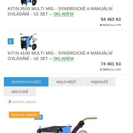
KITIN 3500 MULTI MIG - SYNERGICKÉ A MANUÁLNÍ
OVLÁDÁNÍ - V2 SET
–
SKLADEM
54 463 Kč
45 011 Kč
bez DPH
3.
KITIN 4100 MULTI MIG - SYNERGICKÉ A MANUÁLNÍ
OVLÁDÁNÍ - V2 SET
–
SKLADEM
74 461 Kč
61 538 Kč
bez DPH
NEJPRODÁVANĚJŠÍ
NEJLEVNĚJŠÍ
NEJDRAŽŠÍ
ABECEDNĚ
8
položek celkem
Doprava zdarma