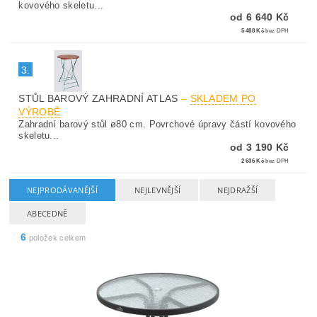
kovového skeletu...
od 6 640 Kč
5 488 Kč
bez DPH
3.
STŮL BAROVÝ ZAHRADNÍ ATLAS
–
SKLADEM PO
VÝROBĚ
Zahradní barový stůl ø80 cm. Povrchové úpravy částí kovového
skeletu...
od 3 190 Kč
2 636 Kč
bez DPH
NEJPRODÁVANĚJŠÍ
NEJLEVNĚJŠÍ
NEJDRAŽŠÍ
ABECEDNĚ
6
položek celkem