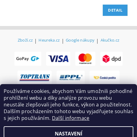
DETAIL
Zboží.cz
|
Heureka.cz
|
Google nákupy
|
Akučko.cz
Používáme cookies, abychom Vám umožnili pohodlné
prohlížení webu a díky analýze provozu webu
neustále zlepšovali jeho funkce, výkon a použitelnost.
Dalším procházením tohoto webu vyjadřujete souhlas
s jejich používáním.
Další informace
2026 ©
Ekovovyroba.cz
, všechna práva vyhrazena
NASTAVENÍ
Vytvořil Shoptet