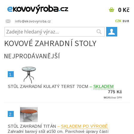
0 Kč
CZK
info@ekovovyroba.cz
EUR
KOVOVÉ ZAHRADNÍ STOLY
NEJPRODÁVANĚJŠÍ
1.
STŮL ZAHRADNÍ KULATÝ TERST 70CM
–
SKLADEM
775 Kč
641 Kč
bez DPH
2.
STŮL ZAHRADNÍ TITÁN
–
SKLADEM PO VÝROBĚ
Zahradní barový stůl ø150 cm. Povrchové úpravy částí