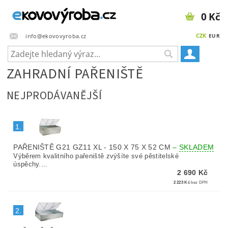
0 Kč
CZK
info@ekovovyroba.cz
EUR
ZAHRADNÍ PAŘENIŠTĚ
NEJPRODÁVANĚJŠÍ
1.
PAŘENIŠTĚ G21 GZ11 XL - 150 X 75 X 52 CM
–
SKLADEM
Výběrem kvalitního pařeniště zvýšíte své pěstitelské
úspěchy....
2 690 Kč
2 223 Kč
bez DPH
2.