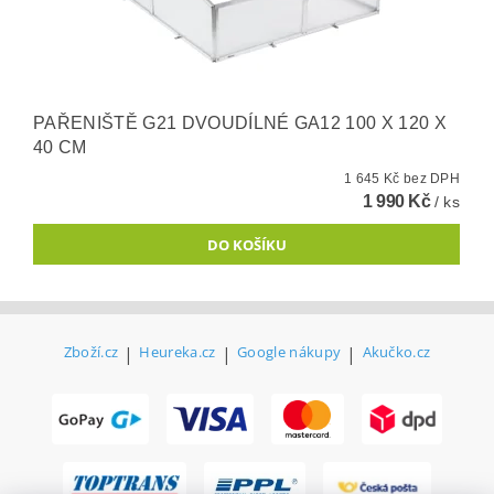
PAŘENIŠTĚ G21 DVOUDÍLNÉ GA12 100 X 120 X
40 CM
1 645 Kč bez DPH
1 990 Kč
/ ks
Zboží.cz
|
Heureka.cz
|
Google nákupy
|
Akučko.cz