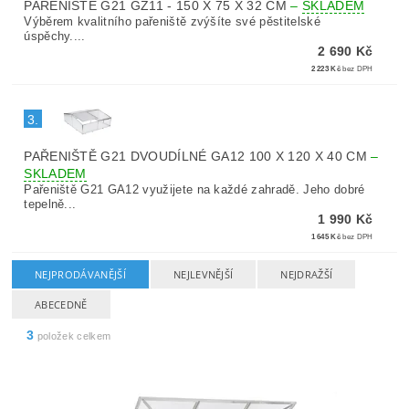
PAŘENIŠTĚ G21 GZ11 - 150 X 75 X 32 CM
–
SKLADEM
Výběrem kvalitního pařeniště zvýšíte své pěstitelské
úspěchy....
2 690 Kč
2 223 Kč
bez DPH
3.
PAŘENIŠTĚ G21 DVOUDÍLNÉ GA12 100 X 120 X 40 CM
–
SKLADEM
Pařeniště G21 GA12 využijete na každé zahradě. Jeho dobré
tepelně...
1 990 Kč
1 645 Kč
bez DPH
NEJPRODÁVANĚJŠÍ
NEJLEVNĚJŠÍ
NEJDRAŽŠÍ
ABECEDNĚ
3
položek celkem