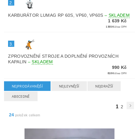
2.
KARBURÁTOR LUMAG RP 60S, VP60, VP60S
–
SKLADEM
1 639 Kč
1 355 Kč
bez DPH
3.
ZPROVOZNĚNÍ STROJE A DOPLNĚNÍ PROVOZNÍCH
KAPALIN
–
SKLADEM
990 Kč
818 Kč
bez DPH
NEJPRODÁVANĚJŠÍ
NEJLEVNĚJŠÍ
NEJDRAŽŠÍ
ABECEDNĚ
1
2
24
položek celkem