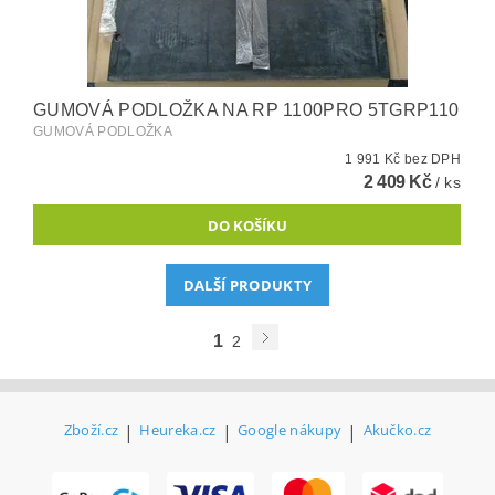
GUMOVÁ PODLOŽKA NA RP 1100PRO 5TGRP110
GUMOVÁ PODLOŽKA
1 991 Kč bez DPH
2 409 Kč
/ ks
DALŠÍ PRODUKTY
1
2
Zboží.cz
|
Heureka.cz
|
Google nákupy
|
Akučko.cz