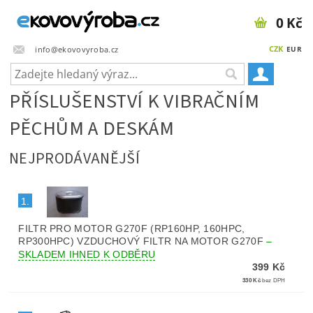
0 Kč
CZK
info@ekovovyroba.cz
EUR
PŘÍSLUŠENSTVÍ K VIBRAČNÍM
PĚCHŮM A DESKÁM
NEJPRODÁVANĚJŠÍ
1.
FILTR PRO MOTOR G270F (RP160HP, 160HPC,
RP300HPC) VZDUCHOVÝ FILTR NA MOTOR G270F
–
SKLADEM IHNED K ODBĚRU
399 Kč
330 Kč
bez DPH