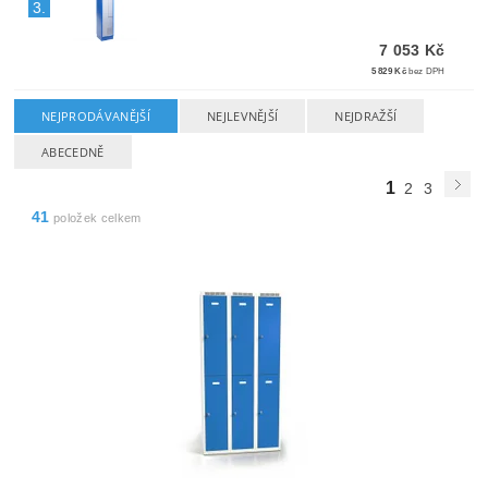
3.
7 053 Kč
5 829 Kč
bez DPH
NEJPRODÁVANĚJŠÍ
NEJLEVNĚJŠÍ
NEJDRAŽŠÍ
ABECEDNĚ
1
2
3
41
položek celkem