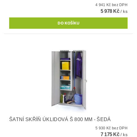
4 941 Kč bez DPH
5 978 Kč
/ ks
ŠATNÍ SKŘÍŇ ÚKLIDOVÁ Š 800 MM - ŠEDÁ
5 930 Kč bez DPH
7 175 Kč
/ ks