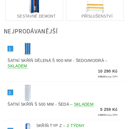
SESTAVNÉ DEMONT
PŘÍSLUŠENSTVÍ
NEJPRODÁVANĚJŠÍ
1.
ŠATNÍ SKŘÍŇ DĚLENÁ Š 900 MM - ŠEDO/MODRÁ
–
SKLADEM
10 290 Kč
8 504 Kč
bez DPH
2.
ŠATNÍ SKŘÍŇ Š 500 MM - ŠEDÁ
–
SKLADEM
5 259 Kč
4 346 Kč
bez DPH
SKŘÍŇ TYP Z
–
2 TÝDNY