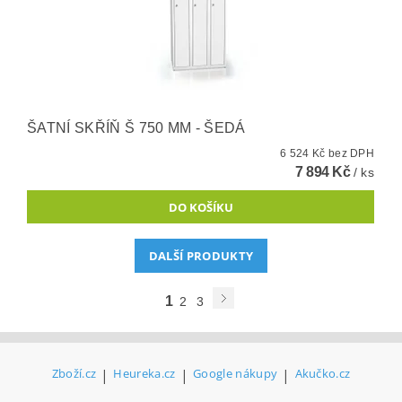
ŠATNÍ SKŘÍŇ Š 750 MM - ŠEDÁ
6 524 Kč bez DPH
7 894 Kč
/ ks
DALŠÍ PRODUKTY
1
2
3
Zboží.cz
|
Heureka.cz
|
Google nákupy
|
Akučko.cz