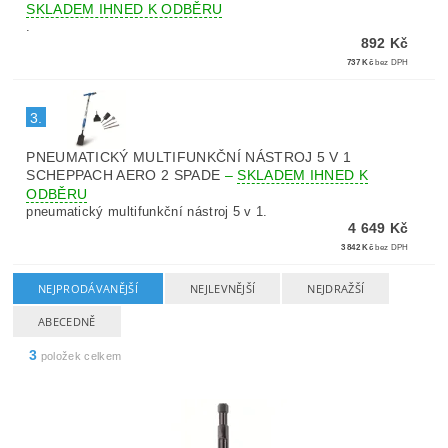
SKLADEM IHNED K ODBĚRU
.
892 Kč
737 Kč
bez DPH
3.
PNEUMATICKÝ MULTIFUNKČNÍ NÁSTROJ 5 V 1
SCHEPPACH AERO 2 SPADE
–
SKLADEM IHNED K
ODBĚRU
pneumatický multifunkční nástroj 5 v 1.
4 649 Kč
3 842 Kč
bez DPH
NEJPRODÁVANĚJŠÍ
NEJLEVNĚJŠÍ
NEJDRAŽŠÍ
ABECEDNĚ
3
položek celkem