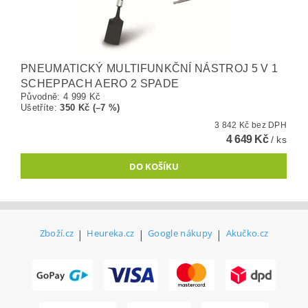
PNEUMATICKÝ MULTIFUNKČNÍ NÁSTROJ 5 V 1
SCHEPPACH AERO 2 SPADE
Původně:
4 999 Kč
Ušetříte
:
350 Kč (–7 %)
3 842 Kč bez DPH
4 649 Kč
/ ks
Zboží.cz
|
Heureka.cz
|
Google nákupy
|
Akučko.cz