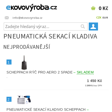
0 Kč
CZK
info@ekovovyroba.cz
EUR
PNEUMATICKÁ SEKACÍ KLADIVA
NEJPRODÁVANĚJŠÍ
1.
SCHEPPACH RÝČ PRO AERO 2 SPADE
–
SKLADEM
.
1 450 Kč
1 198 Kč
bez DPH
2.
PNEUMATICKÉ SEKACÍ KLADIVO SCHEPPACH
–