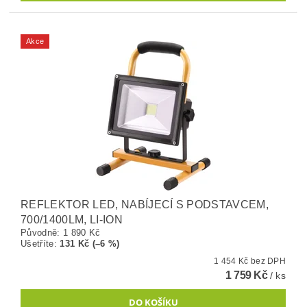
Akce
REFLEKTOR LED, NABÍJECÍ S PODSTAVCEM,
700/1400LM, LI-ION
Původně:
1 890 Kč
Ušetříte
:
131 Kč (–6 %)
1 454 Kč bez DPH
1 759 Kč
/ ks