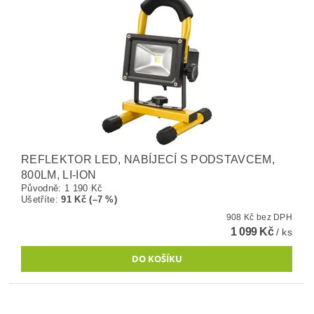
REFLEKTOR LED, NABÍJECÍ S PODSTAVCEM,
800LM, LI-ION
Původně:
1 190 Kč
Ušetříte
:
91 Kč (–7 %)
908 Kč bez DPH
1 099 Kč
/ ks