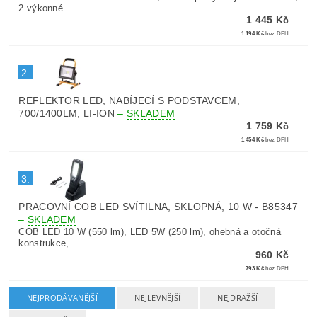
2 výkonné...
1 445 Kč
1 194 Kč
bez DPH
2.
REFLEKTOR LED, NABÍJECÍ S PODSTAVCEM,
700/1400LM, LI-ION
–
SKLADEM
1 759 Kč
1 454 Kč
bez DPH
3.
PRACOVNÍ COB LED SVÍTILNA, SKLOPNÁ, 10 W - B85347
–
SKLADEM
COB LED 10 W (550 lm), LED 5W (250 lm), ohebná a otočná
konstrukce,...
960 Kč
793 Kč
bez DPH
NEJPRODÁVANĚJŠÍ
NEJLEVNĚJŠÍ
NEJDRAŽŠÍ