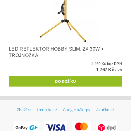
LED REFLEKTOR HOBBY SLIM, 2X 30W +
TROJNOŽKA
1 460 Kč bez DPH
1 767 Kč
/ ks
Zboží.cz
|
Heureka.cz
|
Google nákupy
|
Akučko.cz