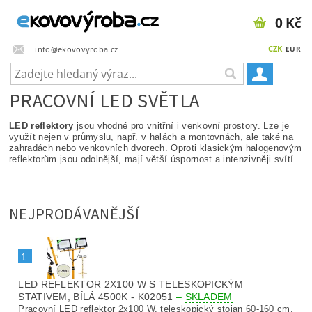
0 Kč
CZK
info@ekovovyroba.cz
EUR
PRACOVNÍ LED SVĚTLA
LED reflektory
jsou vhodné pro vnitřní i venkovní prostory. Lze je
využít nejen v průmyslu, např. v halách a montovnách, ale také na
zahradách nebo venkovních dvorech. Oproti klasickým halogenovým
reflektorům jsou odolnější, mají větší úspornost a intenzivněji svítí.
NEJPRODÁVANĚJŠÍ
1.
LED REFLEKTOR 2X100 W S TELESKOPICKÝM
STATIVEM, BÍLÁ 4500K - K02051
–
SKLADEM
Pracovní LED reflektor 2x100 W, teleskopický stojan 60-160 cm,