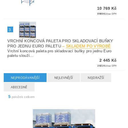
10 769 Kč
8 900 Kč
bez DPH
3.
VRCHNÍ KONCOVÁ PALETA PRO SKLADOVACÍ BUŇKY
PRO JEDNU EURO PALETU
–
SKLADEM PO VÝROBĚ
Vrchní koncová paleta pro skladovací buňky pro jednu Euro
paletu slouží...
2 445 Kč
2 021 Kč
bez DPH
NEJPRODÁVANĚJŠÍ
NEJLEVNĚJŠÍ
NEJDRAŽŠÍ
ABECEDNĚ
5
položek celkem