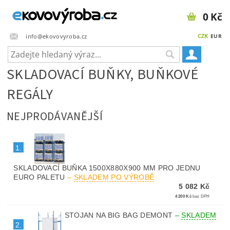
0 Kč
CZK
info@ekovovyroba.cz
EUR
SKLADOVACÍ BUŇKY, BUŇKOVÉ
REGÁLY
NEJPRODÁVANĚJŠÍ
1.
SKLADOVACÍ BUŇKA 1500X880X900 MM PRO JEDNU
EURO PALETU
–
SKLADEM PO VÝROBĚ
5 082 Kč
4 200 Kč
bez DPH
STOJAN NA BIG BAG DEMONT
–
SKLADEM
2.