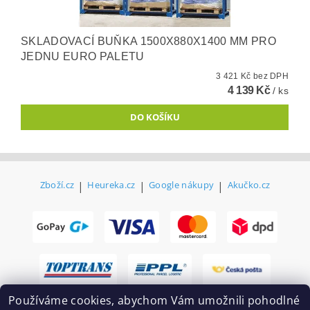
SKLADOVACÍ BUŇKA 1500X880X1400 MM PRO
JEDNU EURO PALETU
3 421 Kč bez DPH
4 139 Kč
/ ks
Zboží.cz
|
Heureka.cz
|
Google nákupy
|
Akučko.cz
Používáme cookies, abychom Vám umožnili pohodlné