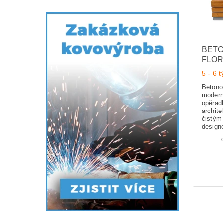
BETO
FLOR
5 - 6 
Betonov
modern
opěrad
archit
čistým
design