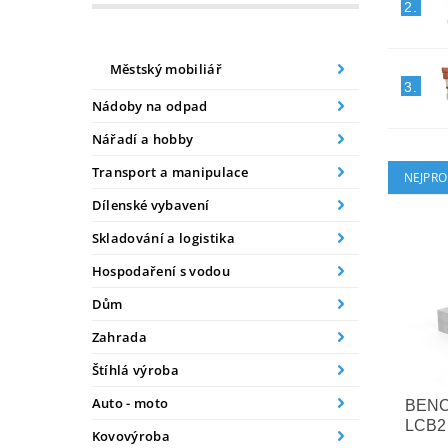
2.
Městský mobiliář
3.
Nádoby na odpad
Nářadí a hobby
Transport a manipulace
NEJPRO
Dílenské vybavení
Skladování a logistika
Hospodaření s vodou
Dům
Zahrada
Štíhlá výroba
Auto - moto
BEN
LCB2
Kovovýroba