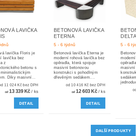
NOVÁ LAVIČKA
BETONOVÁ LAVIČKA
BETO
IS
ETERNA
DELT
týdnů
5 - 6 týdnů
5 - 6 t
á lavička Floris je
Betonová lavička Eterna je
Betonová
í lavička bez
moderní rohová lavička bez
moderní
la z
opěradla, která spojuje
opěradla
ektonického betonu s
masivní betonovou
masivní
 minimalistickým
konstrukci s pohodlným
konstru
em. Díky masivní...
dřevěným sedákem....
sedákem
jednodu
od 11 024 Kč bez DPH
od 10 416 Kč bez DPH
13 339 Kč
12 603 Kč
/ ks
/ ks
od
od
DETAIL
DETAIL
DALŠÍ PRODUKTY