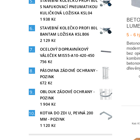
STAVEBNÍ KOLEČKO PROFI 80L
S NAFUKOVACÍ PNEUMATIKOU
KULIČKOVÁ LOŽISKA KSL04
1 938 Kč
BETO
LUM
STAVEBNÍ KOLEČKO PROFI 80L
BANTAM LOŽISKA KSLB06
5 - 6 
2 129 Kč
Betono
modern
OCELOVÝ DOPRAVNÍKOVÝ
bez opě
VÁLEČEK MIS55-A10-420-450
kombin
756 Kč
betono
dřevěn
PÁSOVINA ZÁDOVÉ OCHRANY -
POZINK
672 Kč
OBLOUK ZÁDOVÉ OCHRANY -
POZINK
1 904 Kč
KOTVA DO ZDI U, PEVNÁ 200
MM - POZINK
Kód:
K
1 120 Kč