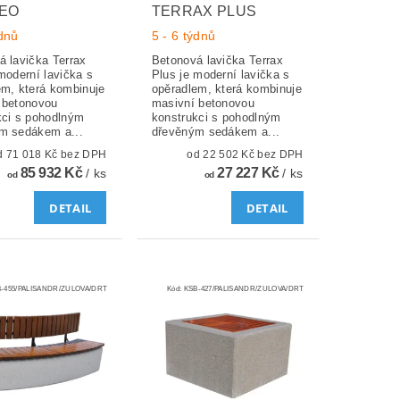
EO
TERRAX PLUS
ýdnů
5 - 6 týdnů
á lavička Terrax
Betonová lavička Terrax
moderní lavička s
Plus je moderní lavička s
em, která kombinuje
opěradlem, která kombinuje
 betonovou
masivní betonovou
kci s pohodlným
konstrukci s pohodlným
m sedákem a...
dřevěným sedákem a...
od 71 018 Kč bez DPH
od 22 502 Kč bez DPH
85 932 Kč
27 227 Kč
/ ks
/ ks
od
od
DETAIL
DETAIL
-455/PALISANDR/ZULOVA/DRT
Kód:
KSB-427/PALISANDR/ZULOVA/DRT