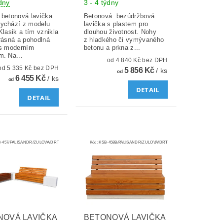
ýdny
3 - 4 týdny
 betonová lavička
Betonová bezúdržbová
ychází z modelu
lavička s plastem pro
Klasik a tím vznikla
dlouhou životnost. Nohy
rásná a pohodlná
z hladkého či vymývaného
 s moderním
betonu a prkna z...
m. Na...
od 4 840 Kč bez DPH
od 5 335 Kč bez DPH
5 856 Kč
/ ks
od
6 455 Kč
/ ks
od
DETAIL
DETAIL
-457/PALISANDR/ZULOVA/DRT
Kód:
KSB-458B/PALISANDR/ZULOVA/DRT
NOVÁ LAVIČKA
BETONOVÁ LAVIČKA