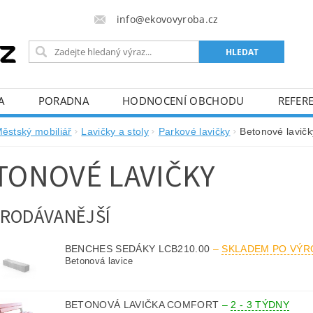
info@ekovovyroba.cz
A
PORADNA
HODNOCENÍ OBCHODU
REFERE
ěstský mobiliář
Lavičky a stoly
Parkové lavičky
Betonové lavičk
TONOVÉ LAVIČKY
RODÁVANĚJŠÍ
BENCHES SEDÁKY LCB210.00
–
SKLADEM PO VÝR
Betonová lavice
BETONOVÁ LAVIČKA COMFORT
–
2 - 3 TÝDNY