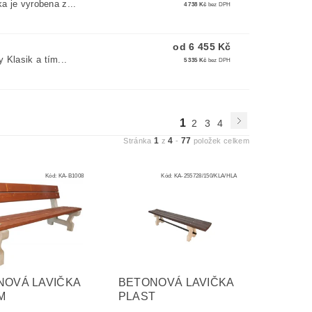
a je vyrobena z...
4 738 Kč
bez DPH
od 6 455 Kč
 Klasik a tím...
5 335 Kč
bez DPH
1
2
3
4
1
4
77
Stránka
z
-
položek celkem
Kód:
KA-B1008
Kód:
KA-255728/150/KLA/HLA
NOVÁ LAVIČKA
BETONOVÁ LAVIČKA
M
PLAST