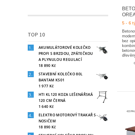
BETO
OREA
5 - 6 
Betono
TOP 10
modern
bez opě
kombin
AKUMULÁTOROVÉ KOLEČKO
betono
PROFI S BRZDOU, ZPÁTEČKOU
dřevěn
A PLYNULOU REGULACÍ
18 890 Kč
STAVEBNÍ KOLEČKO 80L
BANTAM KS01
1 977 Kč
HTI KL120 KOZA LEŠENÁŘSKÁ
120 CM ČERNÁ
1 640 Kč
422/P
ELEKTRO MOTOROVÝ TRAKAŘ S
NOSIČEM
18 890 Kč