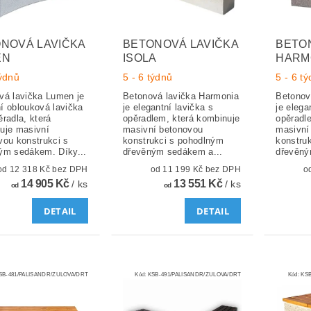
NOVÁ LAVIČKA
BETONOVÁ LAVIČKA
BETO
EN
ISOLA
HARM
týdnů
5 - 6 týdnů
5 - 6 t
vá lavička Lumen je
Betonová lavička Harmonia
Betonov
í oblouková lavička
je elegantní lavička s
je elega
radla, která
opěradlem, která kombinuje
opěradl
uje masivní
masivní betonovou
masivní
vou konstrukci s
konstrukci s pohodlným
konstru
ým sedákem. Díky...
dřevěným sedákem a...
dřevěný
od 12 318 Kč bez DPH
od 11 199 Kč bez DPH
14 905 Kč
13 551 Kč
/ ks
/ ks
od
od
DETAIL
DETAIL
SB-481/PALISANDR/ZULOVA/DRT
Kód:
KSB-491/PALISANDR/ZULOVA/DRT
Kód:
KSB