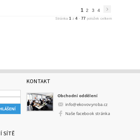
1
2
3
4
1
4
77
Stránka
z
-
položek celkem
KONTAKT
Obchodní oddělení
info
@
ekovovyroba.cz
Naše facebook stránka
Í SÍTĚ