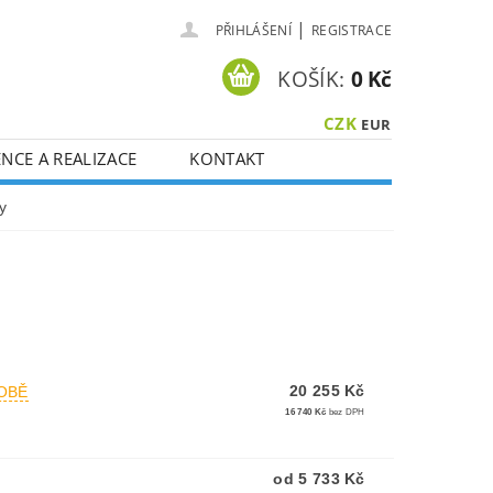
|
PŘIHLÁŠENÍ
REGISTRACE
KOŠÍK:
0 Kč
CZK
EUR
NCE A REALIZACE
KONTAKT
y
20 255 Kč
OBĚ
16 740 Kč
bez DPH
od 5 733 Kč