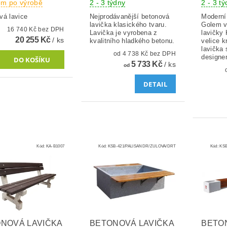
em po výrobě
2 - 3 týdny
2 - 3 t
vá lavice
Nejprodávanější betonová
Moderní
lavička klasického tvaru.
Golem v
16 740 Kč bez DPH
Lavička je vyrobena z
lavičky 
20 255 Kč
/ ks
kvalitního hladkého betonu.
velice k
lavička
od 4 738 Kč bez DPH
designe
5 733 Kč
/ ks
od
DETAIL
Kód:
KA-B1007
Kód:
KSB-421/PALISANDR/ZULOVA/DRT
Kód:
KSB
NOVÁ LAVIČKA
BETONOVÁ LAVIČKA
BETO