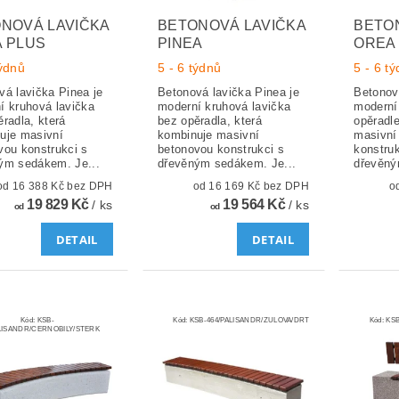
NOVÁ LAVIČKA
BETONOVÁ LAVIČKA
BETO
 PLUS
PINEA
OREA
týdnů
5 - 6 týdnů
5 - 6 t
vá lavička Pinea je
Betonová lavička Pinea je
Betonov
í kruhová lavička
moderní kruhová lavička
moderní
radla, která
bez opěradla, která
opěradl
uje masivní
kombinuje masivní
masivní
vou konstrukci s
betonovou konstrukci s
konstru
ým sedákem. Je...
dřevěným sedákem. Je...
dřevěný
od 16 388 Kč bez DPH
od 16 169 Kč bez DPH
19 829 Kč
19 564 Kč
/ ks
/ ks
od
od
DETAIL
DETAIL
Kód:
KSB-
Kód:
KSB-464/PALISANDR/ZULOVA/DRT
Kód:
KSB
ALISANDR/CERNOBILY/STERK