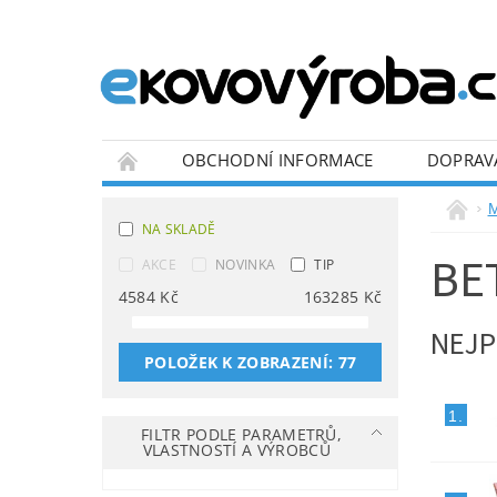
OBCHODNÍ INFORMACE
DOPRAV
BLOG
M
NA SKLADĚ
BE
AKCE
NOVINKA
TIP
4584
Kč
163285
Kč
NEJP
POLOŽEK K ZOBRAZENÍ:
77
1.
FILTR PODLE PARAMETRŮ,
VLASTNOSTÍ A VÝROBCŮ