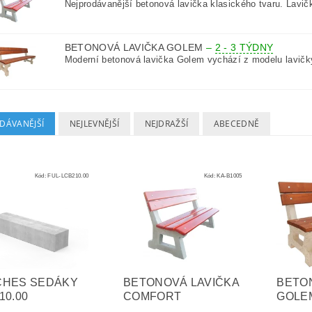
Nejprodávanější betonová lavička klasického tvaru. Lavičk
BETONOVÁ LAVIČKA GOLEM
–
2 - 3 TÝDNY
Moderní betonová lavička Golem vychází z modelu lavičky
DÁVANĚJŠÍ
NEJLEVNĚJŠÍ
NEJDRAŽŠÍ
ABECEDNĚ
Kód:
FUL-LCB210.00
Kód:
KA-B1005
CHES SEDÁKY
BETONOVÁ LAVIČKA
BETO
10.00
COMFORT
GOLE