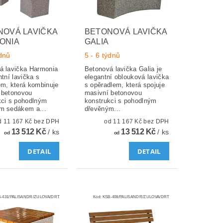
NOVÁ LAVIČKA
BETONOVÁ LAVIČKA
ONIA
GALIA
ýdnů
5 - 6 týdnů
á lavička Harmonia
Betonová lavička Galia je
ntní lavička s
elegantní oblouková lavička
em, která kombinuje
s opěradlem, která spojuje
 betonovou
masivní betonovou
kci s pohodlným
konstrukci s pohodlným
m sedákem a...
dřevěným...
od 11 167 Kč bez DPH
od 11 167 Kč bez DPH
13 512 Kč
13 512 Kč
/ ks
/ ks
od
od
DETAIL
DETAIL
-431/PALISANDR/ZULOVA/DRT
Kód:
KSB-408/PALISANDR/ZULOVA/DRT