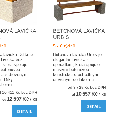
NOVÁ LAVIČKA
BETONOVÁ LAVIČKA
A
URBIS
ýdnů
5 - 6 týdnů
 lavička Delta je
Betonová lavička Urbis je
 lavička bez
elegantní lavička s
, která spojuje
opěradlem, která spojuje
 betonovou
masivní betonovou
kci s dřevěným
konstrukci s pohodlným
. Díky
dřevěným sedákem a...
chému...
od 8 725 Kč bez DPH
od 10 411 Kč bez DPH
10 557 Kč
/ ks
od
12 597 Kč
/ ks
od
DETAIL
DETAIL