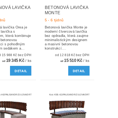
NOVÁ LAVIČKA
BETONOVÁ LAVIČKA
MONTE
ýdnů
5 - 6 týdnů
á lavička Orea je
Betonová lavička Monte je
 lavička s
moderní čtvercová lavička
em, která kombinuje
bez opěradla, která zaujme
 betonovou
minimalistickým designem
kci s pohodlným
a masivní betonovou
m sedákem a...
konstrukcí....
od 15 988 Kč bez DPH
od 12 818 Kč bez DPH
19 345 Kč
15 510 Kč
/ ks
/ ks
od
od
DETAIL
DETAIL
-442/PALISANDR/ZULOVA/DRT
Kód:
KSB-413/PALISANDR/ZULOVA/DRT