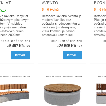
YKLÁT
AVENTO
BORN
týdny
5 - 6 týdnů
5 - 6 t
vá lavička Recyklát
Betonová lavička Avento je
Betonov
držbovým plastovým
moderní lavička bez
Plus je 
átem. V nabídce
opěradla s jednoduchým a
opěradl
 i vymývaný beton.
nadčasovým designem,
masivní
plastových prken
která kombinuje pevnou
konstru
 nebo 2000mm.
betonovou konstrukci...
dřevěný
od 4 510 Kč bez DPH
od 21 979 Kč bez DPH
5 457 Kč
26 595 Kč
/ ks
/ ks
od
od
DETAIL
DETAIL
B-455B/PALISANDR/ZULOVA/DRT
Kód:
KSB-441/PALISANDR/ZULOVA/DRT
Kód:
KSB