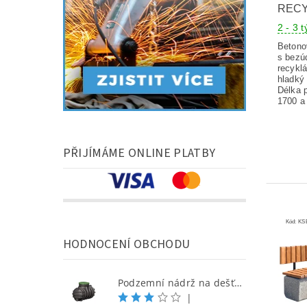
REC
2 - 3 
Betono
s bezú
recykl
hladký
Délka 
1700 a
PŘIJÍMÁME ONLINE PLATBY
Kód:
KS
HODNOCENÍ OBCHODU
Podzemní nádrž na dešťovou vodu 1000 l
|