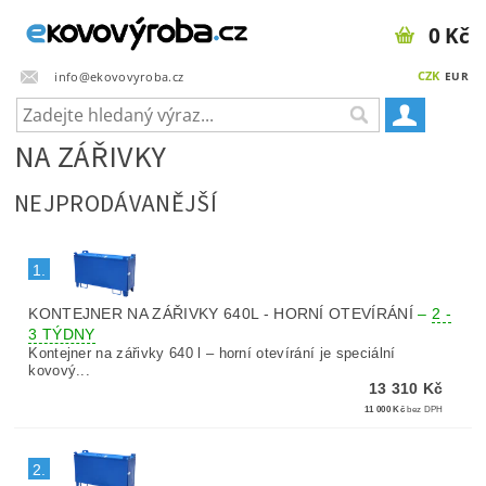
0 Kč
CZK
info@ekovovyroba.cz
EUR
NA ZÁŘIVKY
NEJPRODÁVANĚJŠÍ
1.
KONTEJNER NA ZÁŘIVKY 640L - HORNÍ OTEVÍRÁNÍ
–
2 -
3 TÝDNY
Kontejner na zářivky 640 l – horní otevírání je speciální
kovový...
13 310 Kč
11 000 Kč
bez DPH
2.