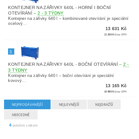
KONTEJNER NA ZÁŘIVKY 640L - HORNÍ I BOČNÍ
OTEVÍRÁNÍ
–
2 - 3 TÝDNY
Kontejner na zářivky 640 l – kombinované otevírání je speciální
ocelový...
13 631 Kč
11 265 Kč
bez DPH
3.
KONTEJNER NA ZÁŘIVKY 640L - BOČNÍ OTEVÍRÁNÍ
–
2 -
3 TÝDNY
Kontejner na zářivky 640 l – boční otevírání je speciální
kovový...
13 165 Kč
10 880 Kč
bez DPH
NEJPRODÁVANĚJŠÍ
NEJLEVNĚJŠÍ
NEJDRAŽŠÍ
ABECEDNĚ
4
položek celkem