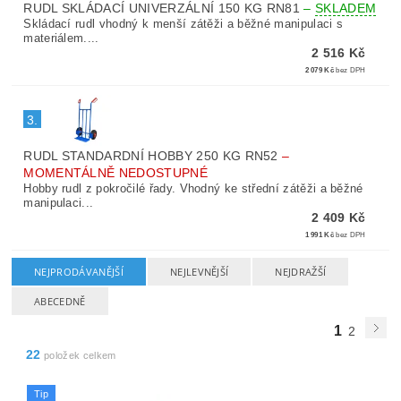
RUDL SKLÁDACÍ UNIVERZÁLNÍ 150 KG RN81
–
SKLADEM
Skládací rudl vhodný k menší zátěži a běžné manipulaci s
materiálem....
2 516 Kč
2 079 Kč
bez DPH
3.
RUDL STANDARDNÍ HOBBY 250 KG RN52
–
MOMENTÁLNĚ NEDOSTUPNÉ
Hobby rudl z pokročilé řady. Vhodný ke střední zátěži a běžné
manipulaci...
2 409 Kč
1 991 Kč
bez DPH
NEJPRODÁVANĚJŠÍ
NEJLEVNĚJŠÍ
NEJDRAŽŠÍ
ABECEDNĚ
1
2
22
položek celkem
Tip