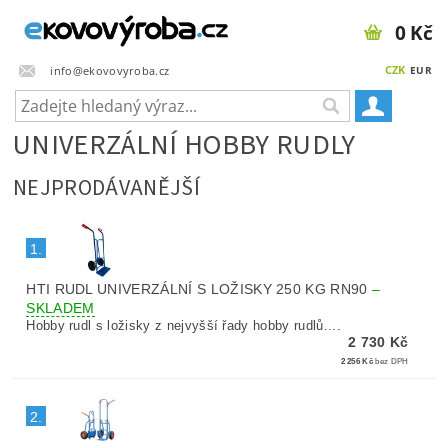
0 Kč
CZK
info@ekovovyroba.cz
EUR
UNIVERZÁLNÍ HOBBY RUDLY
NEJPRODÁVANĚJŠÍ
1.
HTI RUDL UNIVERZÁLNÍ S LOŽISKY 250 KG RN90
–
SKLADEM
Hobby rudl s ložisky z nejvyšší řady hobby rudlů....
2 730 Kč
2 256 Kč
bez DPH
2.