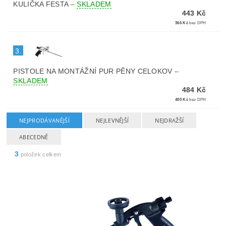
KULIČKA FESTA
–
SKLADEM
443 Kč
366 Kč
bez DPH
3.
PISTOLE NA MONTÁŽNÍ PUR PĚNY CELOKOV
–
SKLADEM
484 Kč
400 Kč
bez DPH
NEJPRODÁVANĚJŠÍ
NEJLEVNĚJŠÍ
NEJDRAŽŠÍ
ABECEDNĚ
3
položek celkem