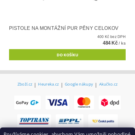
PISTOLE NA MONTÁŽNÍ PUR PĚNY CELOKOV
400 Kč bez DPH
484 Kč
/ ks
Zboží.cz
|
Heureka.cz
|
Google nákupy
|
Akučko.cz
Používáme cookies, abychom Vám umožnili pohodlné