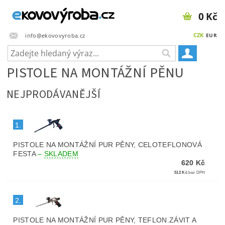
0 Kč
CZK
info@ekovovyroba.cz
EUR
PISTOLE NA MONTÁŽNÍ PĚNU
NEJPRODÁVANĚJŠÍ
1.
PISTOLE NA MONTÁŽNÍ PUR PĚNY, CELOTEFLONOVÁ
FESTA
–
SKLADEM
620 Kč
512 Kč
bez DPH
2.
PISTOLE NA MONTÁŽNÍ PUR PĚNY, TEFLON.ZÁVIT A