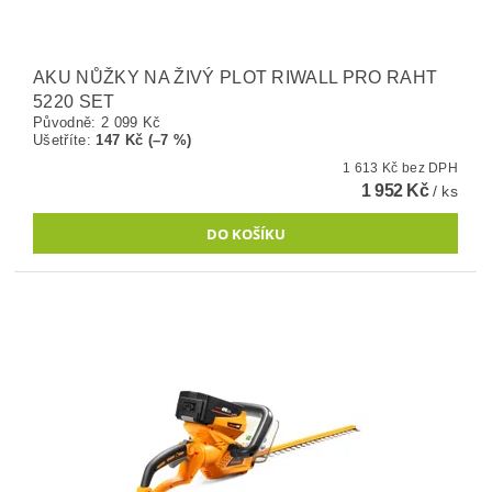
AKU NŮŽKY NA ŽIVÝ PLOT RIWALL PRO RAHT
5220 SET
Původně:
2 099 Kč
Ušetříte
:
147 Kč (–7 %)
1 613 Kč bez DPH
1 952 Kč
/ ks