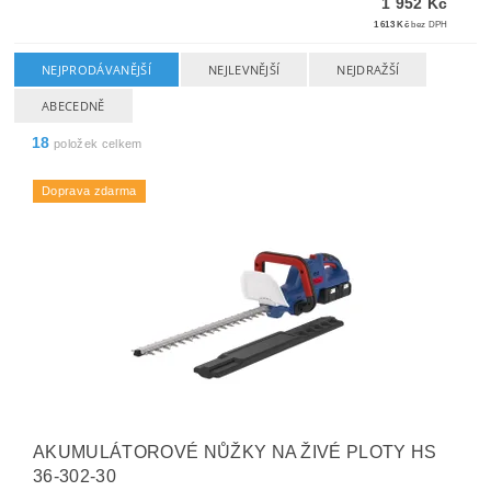
1 952 Kč
1 613 Kč
bez DPH
NEJPRODÁVANĚJŠÍ
NEJLEVNĚJŠÍ
NEJDRAŽŠÍ
ABECEDNĚ
18
položek celkem
Doprava zdarma
AKUMULÁTOROVÉ NŮŽKY NA ŽIVÉ PLOTY HS
36-302-30