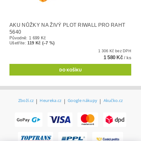
AKU NŮŽKY NA ŽIVÝ PLOT RIWALL PRO RAHT
5640
Původně:
1 699 Kč
Ušetříte
:
119 Kč (–7 %)
1 306 Kč bez DPH
1 580 Kč
/ ks
Zboží.cz
|
Heureka.cz
|
Google nákupy
|
Akučko.cz