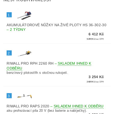
1.
AKUMULÁTOROVÉ NŮŽKY NA ŽIVÉ PLOTY HS 36-302-30
–
2 TÝDNY
6 412 Kč
5 299 Kč
bez DPH
2.
RIWALL PRO RPH 2260 RH
–
SKLADEM IHNED K
ODBĚRU
benzínový plotostřih s otočnou rukojetí.
3 254 Kč
2 689 Kč
bez DPH
3.
RIWALL PRO RAPS 2020
–
SKLADEM IHNED K ODBĚRU
aku prořezávací pila 20 V (bez baterie a nabíječky).