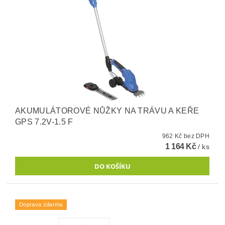
AKUMULÁTOROVÉ NŮŽKY NA TRÁVU A KEŘE
GPS 7.2V-1.5 F
962 Kč bez DPH
1 164 Kč
/ ks
Doprava zdarma