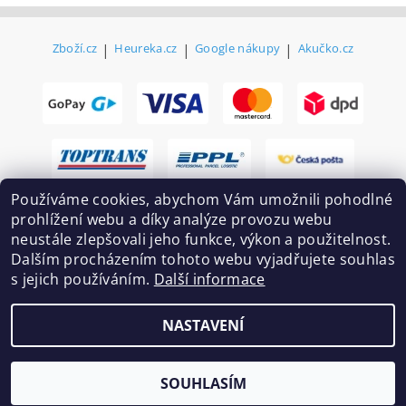
Zboží.cz
|
Heureka.cz
|
Google nákupy
|
Akučko.cz
Používáme cookies, abychom Vám umožnili pohodlné
prohlížení webu a díky analýze provozu webu
neustále zlepšovali jeho funkce, výkon a použitelnost.
Dalším procházením tohoto webu vyjadřujete souhlas
s jejich používáním.
Další informace
2026 ©
Ekovovyroba.cz
, všechna práva vyhrazena
NASTAVENÍ
Vytvořil Shoptet
SOUHLASÍM