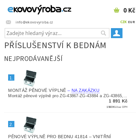
0 Kč
CZK
info@ekovovyroba.cz
EUR
PŘÍSLUŠENSTVÍ K BEDNÁM
NEJPRODÁVANĚJŠÍ
1.
MONTÁŽ PĚNOVÉ VÝPLNĚ
–
NA ZAKÁZKU
Montáž pěnové výplně pro ZG-43867-ZG-43884 a ZG-43865,...
1 891 Kč
1 563 Kč
bez DPH
2.
PĚNOVÉ VÝPLNĚ PRO BEDNU 41814 – VNITŘNÍ