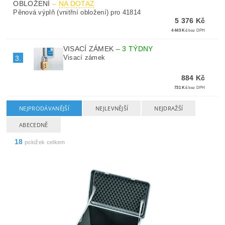
OBLOŽENÍ
–
NA DOTAZ
Pěnová výplň (vnitřní obložení) pro 41814
5 376 Kč
4 443 Kč
bez DPH
VISACÍ ZÁMEK
–
3 TÝDNY
Visací zámek
3.
884 Kč
731 Kč
bez DPH
NEJPRODÁVANĚJŠÍ
NEJLEVNĚJŠÍ
NEJDRAŽŠÍ
ABECEDNĚ
18
položek celkem