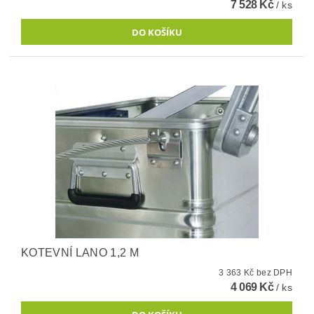
7 528 Kč
/ ks
KOTEVNÍ LANO 1,2 M
3 363 Kč bez DPH
4 069 Kč
/ ks