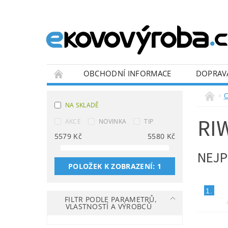
OBCHODNÍ INFORMACE
DOPRAV
BLOG
O
NA SKLADĚ
RI
AKCE
NOVINKA
TIP
5579
Kč
5580
Kč
NEJP
POLOŽEK K ZOBRAZENÍ:
1
1.
FILTR PODLE PARAMETRŮ,
VLASTNOSTÍ A VÝROBCŮ