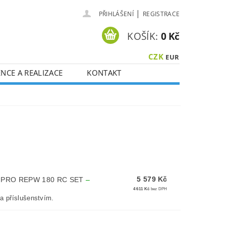
|
PŘIHLÁŠENÍ
REGISTRACE
KOŠÍK:
0 Kč
CZK
EUR
NCE A REALIZACE
KONTAKT
5 579 Kč
L PRO REPW 180 RC SET
–
4 611 Kč
bez DPH
a příslušenstvím.