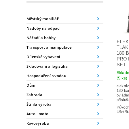
Městský mobiliář
Nádoby na odpad
Nářadí a hobby
ELEK
Transport a manipulace
TLAK
180 
Dílenské vybavení
PRO 
SET
Skladování a logistika
Sklad
Hospodaření s vodou
(5 ks)
Dům
elektr
180 ba
Zahrada
ovládá
příslu
Štíhlá výroba
Původ
Ušetřít
Auto - moto
Kovovýroba