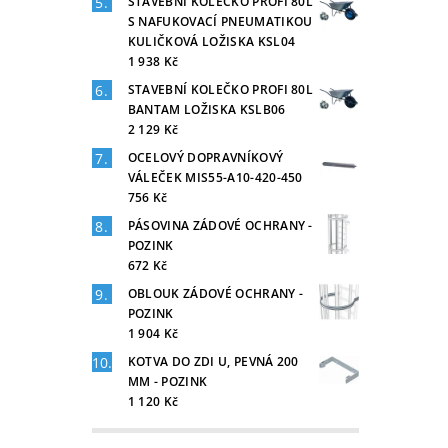
STAVEBNÍ KOLEČKO PROFI 80L
S NAFUKOVACÍ PNEUMATIKOU
KULIČKOVÁ LOŽISKA KSL04
1 938 Kč
STAVEBNÍ KOLEČKO PROFI 80L
BANTAM LOŽISKA KSLB06
2 129 Kč
OCELOVÝ DOPRAVNÍKOVÝ
VÁLEČEK MIS55-A10-420-450
756 Kč
PÁSOVINA ZÁDOVÉ OCHRANY -
POZINK
672 Kč
OBLOUK ZÁDOVÉ OCHRANY -
POZINK
1 904 Kč
KOTVA DO ZDI U, PEVNÁ 200
MM - POZINK
1 120 Kč