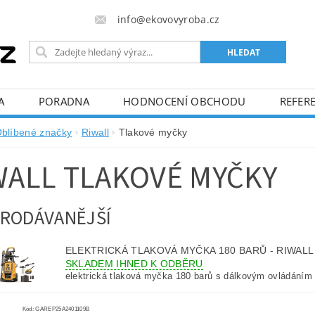
info@ekovovyroba.cz
A
PORADNA
HODNOCENÍ OBCHODU
REFERE
blíbené značky
Riwall
Tlakové myčky
WALL TLAKOVÉ MYČKY
RODÁVANĚJŠÍ
ELEKTRICKÁ TLAKOVÁ MYČKA 180 BARŮ - RIWAL
SKLADEM IHNED K ODBĚRU
elektrická tlaková myčka 180 barů s dálkovým ovládáním 
Kód:
GAREP25A2401109B