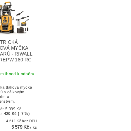
TRICKÁ
OVÁ MYČKA
BARŮ - RIWALL
REPW 180 RC
em ihned k odběru
ická tlaková myčka
rů s dálkovým
ním a
šenstvím.
ně:
5 999 Kč
e
:
420 Kč (–7 %)
4 611 Kč bez DPH
5 579 Kč
/ ks