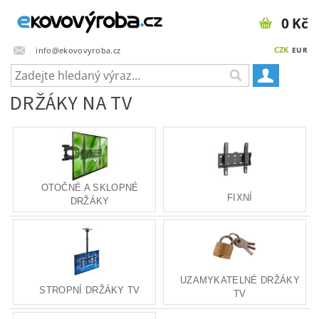
0 Kč
CZK
info@ekovovyroba.cz
EUR
DRŽÁKY NA TV
OTOČNÉ A SKLOPNÉ
FIXNÍ
DRŽÁKY
UZAMYKATELNÉ DRŽÁKY
STROPNÍ DRŽÁKY TV
TV