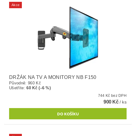
Akce
DRŽÁK NA TV A MONITORY NB F150
Původně:
960 Kč
Ušetříte
:
60 Kč (–6 %)
744 Kč bez DPH
900 Kč
/ ks