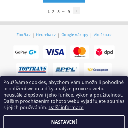
...
1
2
3
9
Zboží.cz
|
Heureka.cz
|
Google nákupy
|
Akučko.cz
Používáme cookies, abychom Vám umožnili pohodlné
prohlížení webu a díky analýze provozu webu
neustále zlepšovali jeho funkce, výkon a použitelnost.
Dalším procházením tohoto webu vyjadřujete souhlas
s jejich používáním.
Další informace
2026 ©
Ekovovyroba.cz
, všechna práva vyhrazena
NASTAVENÍ
Vytvořil Shoptet