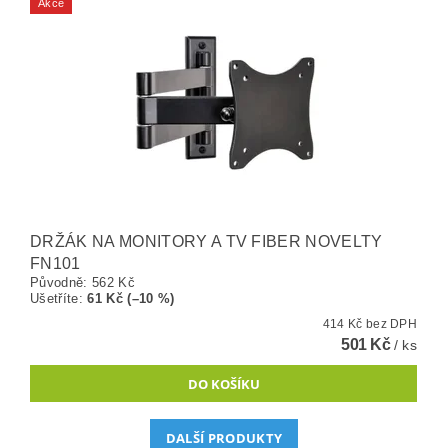
Akce
DRŽÁK NA MONITORY A TV FIBER NOVELTY
FN101
Původně:
562 Kč
Ušetříte
:
61 Kč (–10 %)
414 Kč bez DPH
501 Kč
/ ks
DALŠÍ PRODUKTY