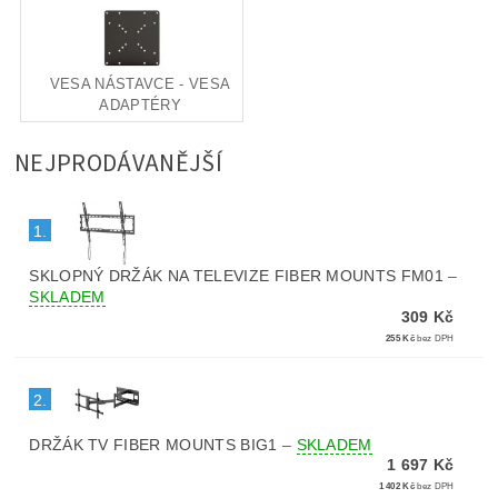
VESA NÁSTAVCE - VESA
ADAPTÉRY
NEJPRODÁVANĚJŠÍ
1.
SKLOPNÝ DRŽÁK NA TELEVIZE FIBER MOUNTS FM01
–
SKLADEM
309 Kč
255 Kč
bez DPH
2.
DRŽÁK TV FIBER MOUNTS BIG1
–
SKLADEM
1 697 Kč
1 402 Kč
bez DPH