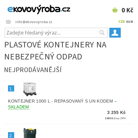
0 Kč
CZK
info@ekovovyroba.cz
EUR
PLASTOVÉ KONTEJNERY NA
NEBEZPEČNÝ ODPAD
NEJPRODÁVANĚJŠÍ
1.
KONTEJNER 1000 L - REPASOVANÝ S UN KODEM
–
SKLADEM
3 255 Kč
2 690 Kč
bez DPH
2.