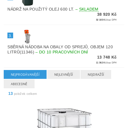
NÁDRŽ NA POUŽITÝ OLEJ 600 LT.
–
SKLADEM
38 920 Kč
32 165 Kč
bez DPH
3.
SBĚRNÁ NÁDOBA NA OBALY OD SPREJŮ, OBJEM 120
LITRŮ(11346)
–
DO 10 PRACOVNÍCH DNÍ
13 748 Kč
11 362 Kč
bez DPH
NEJPRODÁVANĚJŠÍ
NEJLEVNĚJŠÍ
NEJDRAŽŠÍ
ABECEDNĚ
13
položek celkem