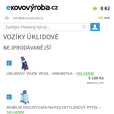
0 Kč
CZK
info@ekovovyroba.cz
EUR
VOZÍKY ÚKLIDOVÉ
NEJPRODÁVANĚJŠÍ
1.
ÚKLIDOVÝ VOZÍK VEGA - VARIANTA A
–
SKLADEM
5 139 Kč
4 247 Kč
bez DPH
2.
MOBILNÍ DVOJSTOJAN NA POLYETYLENOVÝ PYTEL
–
SKLADEM