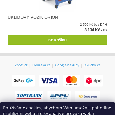
ÚKLIDOVÝ VOZÍK ORION
2 590 Kč bez DPH
3 134 Kč
/ ks
Zboží.cz
|
Heureka.cz
|
Google nákupy
|
Akučko.cz
Používáme cookies, abychom Vám umožnili pohodlné
prohlížení webu a díky analýze provozu webu