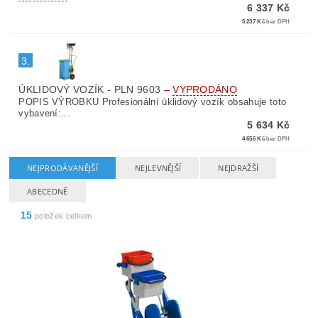
6 337 Kč
5 237 Kč
bez DPH
3.
ÚKLIDOVÝ VOZÍK - PLN 9603
–
VYPRODÁNO
POPIS VÝROBKU Profesionální úklidový vozík obsahuje toto
vybavení:...
5 634 Kč
4 656 Kč
bez DPH
NEJPRODÁVANĚJŠÍ
NEJLEVNĚJŠÍ
NEJDRAŽŠÍ
ABECEDNĚ
15
položek celkem