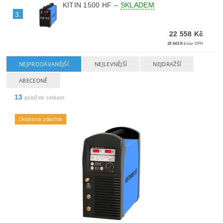
KITIN 1500 HF
–
SKLADEM
3.
22 558 Kč
18 643 Kč
bez DPH
NEJPRODÁVANĚJŠÍ
NEJLEVNĚJŠÍ
NEJDRAŽŠÍ
ABECEDNĚ
13
položek celkem
Doprava zdarma