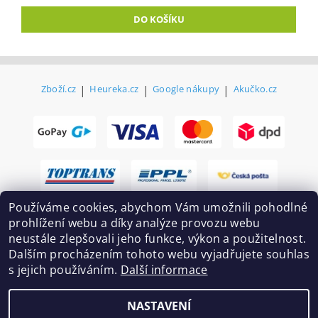
Zboží.cz
|
Heureka.cz
|
Google nákupy
|
Akučko.cz
Používáme cookies, abychom Vám umožnili pohodlné
prohlížení webu a díky analýze provozu webu
neustále zlepšovali jeho funkce, výkon a použitelnost.
Dalším procházením tohoto webu vyjadřujete souhlas
s jejich používáním.
Další informace
2026 ©
Ekovovyroba.cz
, všechna práva vyhrazena
NASTAVENÍ
Vytvořil Shoptet