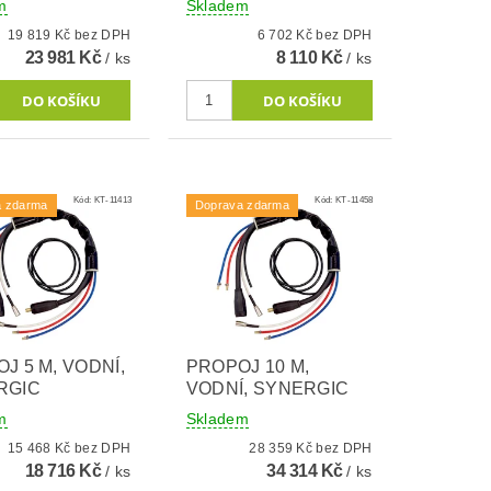
m
Skladem
19 819 Kč bez DPH
6 702 Kč bez DPH
23 981 Kč
8 110 Kč
/ ks
/ ks
Kód:
KT-11413
Kód:
KT-11458
a zdarma
Doprava zdarma
J 5 M, VODNÍ,
PROPOJ 10 M,
RGIC
VODNÍ, SYNERGIC
m
Skladem
15 468 Kč bez DPH
28 359 Kč bez DPH
18 716 Kč
34 314 Kč
/ ks
/ ks