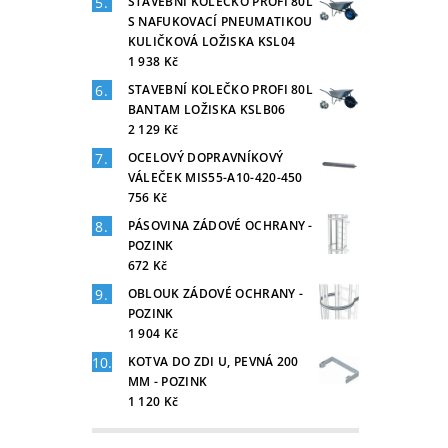
STAVEBNÍ KOLEČKO PROFI 80L
S NAFUKOVACÍ PNEUMATIKOU
KULIČKOVÁ LOŽISKA KSL04
1 938 Kč
STAVEBNÍ KOLEČKO PROFI 80L
BANTAM LOŽISKA KSLB06
2 129 Kč
OCELOVÝ DOPRAVNÍKOVÝ
VÁLEČEK MIS55-A10-420-450
756 Kč
PÁSOVINA ZÁDOVÉ OCHRANY -
POZINK
672 Kč
OBLOUK ZÁDOVÉ OCHRANY -
POZINK
1 904 Kč
KOTVA DO ZDI U, PEVNÁ 200
MM - POZINK
1 120 Kč