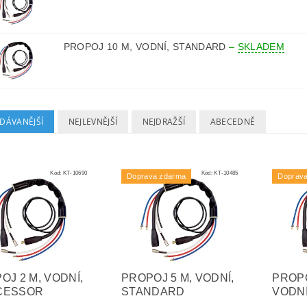
PROPOJ 10 M, VODNÍ, STANDARD
–
SKLADEM
DÁVANĚJŠÍ
NEJLEVNĚJŠÍ
NEJDRAŽŠÍ
ABECEDNĚ
Kód:
KT-10690
Kód:
KT-10485
Doprava zdarma
Doprav
OJ 2 M, VODNÍ,
PROPOJ 5 M, VODNÍ,
PROPO
CESSOR
STANDARD
VODN