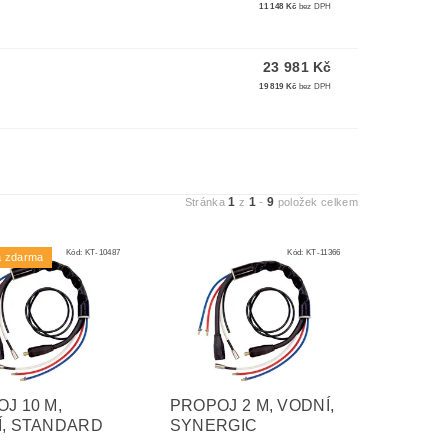
11 148 Kč
bez DPH
23 981 Kč
19 819 Kč
bez DPH
1
1
9
Stránka
z
-
položek celkem
Kód:
KT-10487
Kód:
KT-11366
a zdarma
J 10 M,
PROPOJ 2 M, VODNÍ,
Í, STANDARD
SYNERGIC