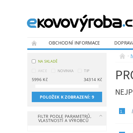
OBCHODNÍ INFORMACE
DOPRAV
BLOG
N
NA SKLADĚ
PR
AKCE
NOVINKA
TIP
5996
Kč
34314
Kč
NEJP
POLOŽEK K ZOBRAZENÍ:
9
1.
FILTR PODLE PARAMETRŮ,
VLASTNOSTÍ A VÝROBCŮ