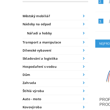
2.
Městský mobiliář
3.
Nádoby na odpad
Nářadí a hobby
Transport a manipulace
NEJPRO
Dílenské vybavení
Skladování a logistika
Hospodaření s vodou
Dům
Zahrada
Štíhlá výroba
Auto - moto
PROP
PRO
Kovovýroba