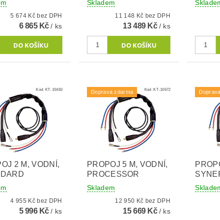
em
Skladem
Sklade
5 674 Kč bez DPH
11 148 Kč bez DPH
6 865 Kč
13 489 Kč
/ ks
/ ks
Kód:
KT-10483
Kód:
KT-10672
Doprava zdarma
Doprav
OJ 2 M, VODNÍ,
PROPOJ 5 M, VODNÍ,
PROPO
NDARD
PROCESSOR
SYNE
em
Skladem
Sklade
4 955 Kč bez DPH
12 950 Kč bez DPH
5 996 Kč
15 669 Kč
/ ks
/ ks