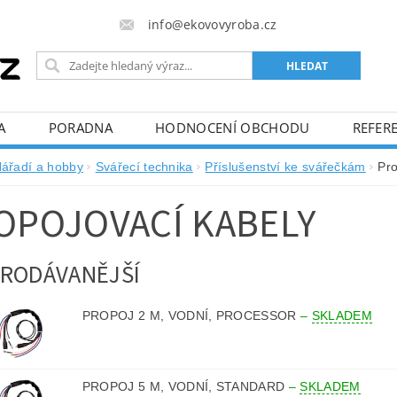
info@ekovovyroba.cz
A
PORADNA
HODNOCENÍ OBCHODU
REFERE
ářadí a hobby
Svářecí technika
Příslušenství ke svářečkám
Pro
OPOJOVACÍ KABELY
RODÁVANĚJŠÍ
PROPOJ 2 M, VODNÍ, PROCESSOR
–
SKLADEM
PROPOJ 5 M, VODNÍ, STANDARD
–
SKLADEM