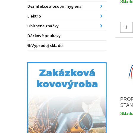
Sklad
Dezinfekce a osobní hygiena
Elektro
Oblíbené značky
Dárkové poukazy
% Výprodej skladu
PROP
STA
Sklad