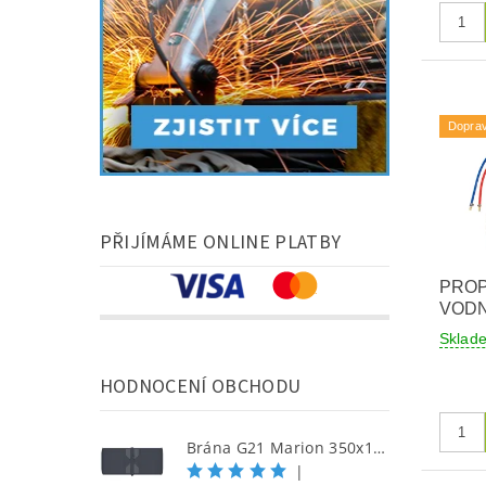
Dopra
PŘIJÍMÁME ONLINE PLATBY
PROP
VODN
Sklad
HODNOCENÍ OBCHODU
Brána G21 Marion 350x158 cm dvoukřídlá, antracitová
|