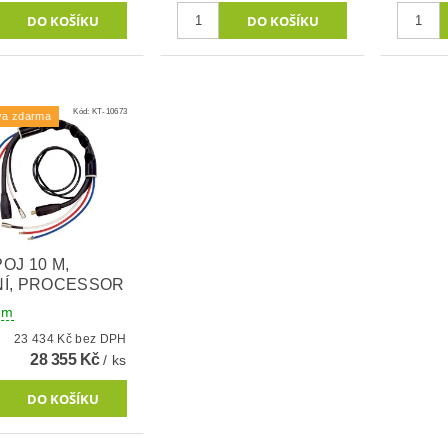
Kód:
KT-10673
va zdarma
OJ 10 M,
Í, PROCESSOR
em
23 434 Kč bez DPH
28 355 Kč
/ ks