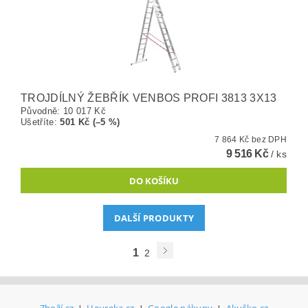
TROJDÍLNÝ ŽEBŘÍK VENBOS PROFI 3813 3X13
Původně:
10 017 Kč
Ušetříte
:
501 Kč (–5 %)
7 864 Kč bez DPH
9 516 Kč
/ ks
DALŠÍ PRODUKTY
1
2