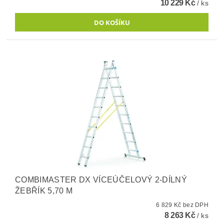
10 229 Kč
/ ks
COMBIMASTER DX VÍCEÚČELOVÝ 2-DÍLNÝ
ŽEBŘÍK 5,70 M
6 829 Kč bez DPH
8 263 Kč
/ ks