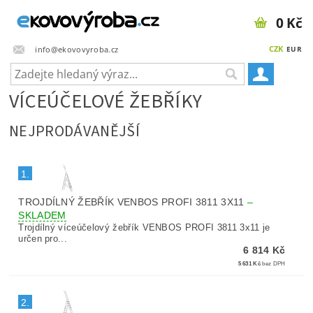
0 Kč
CZK
info@ekovovyroba.cz
EUR
VÍCEÚČELOVÉ ŽEBŘÍKY
NEJPRODÁVANĚJŠÍ
1.
TROJDÍLNÝ ŽEBŘÍK VENBOS PROFI 3811 3X11
–
SKLADEM
Trojdílný víceúčelový žebřík VENBOS PROFI 3811 3x11 je
určen pro...
6 814 Kč
5 631 Kč
bez DPH
2.