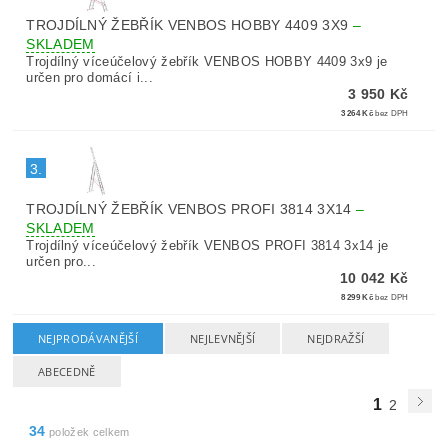
TROJDÍLNÝ ŽEBŘÍK VENBOS HOBBY 4409 3X9
–
SKLADEM
Trojdílný víceúčelový žebřík VENBOS HOBBY 4409 3x9 je
určen pro domácí i...
3 950 Kč
3 264 Kč
bez DPH
3.
TROJDÍLNÝ ŽEBŘÍK VENBOS PROFI 3814 3X14
–
SKLADEM
Trojdílný víceúčelový žebřík VENBOS PROFI 3814 3x14 je
určen pro...
10 042 Kč
8 299 Kč
bez DPH
NEJPRODÁVANĚJŠÍ
NEJLEVNĚJŠÍ
NEJDRAŽŠÍ
ABECEDNĚ
1
2
34
položek celkem