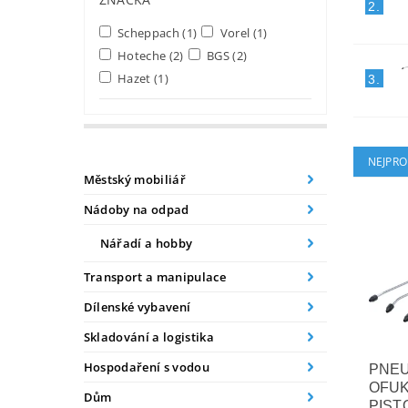
2.
Scheppach
(1)
Vorel
(1)
Hoteche
(2)
BGS
(2)
Hazet
(1)
3.
NEJPRO
Městský mobiliář
Nádoby na odpad
Nářadí a hobby
Transport a manipulace
Dílenské vybavení
Skladování a logistika
Hospodaření s vodou
PNE
OFUK
Dům
PIST