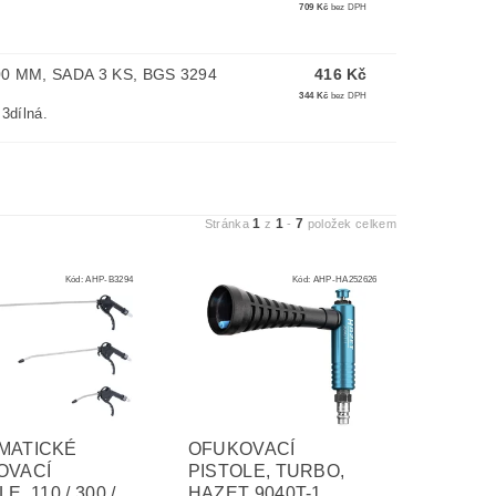
709 Kč
bez DPH
0 MM, SADA 3 KS, BGS 3294
416 Kč
344 Kč
bez DPH
3dílná.
1
1
7
Stránka
z
-
položek celkem
Kód:
AHP-B3294
Kód:
AHP-HA252626
MATICKÉ
OFUKOVACÍ
OVACÍ
PISTOLE, TURBO,
E, 110 / 300 /
HAZET 9040T-1