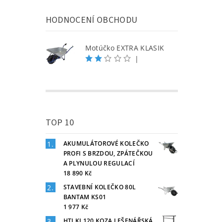
HODNOCENÍ OBCHODU
Motúčko EXTRA KLASIK
|
TOP 10
AKUMULÁTOROVÉ KOLEČKO
PROFI S BRZDOU, ZPÁTEČKOU
A PLYNULOU REGULACÍ
18 890 Kč
STAVEBNÍ KOLEČKO 80L
BANTAM KS01
1 977 Kč
HTI KL120 KOZA LEŠENÁŘSKÁ