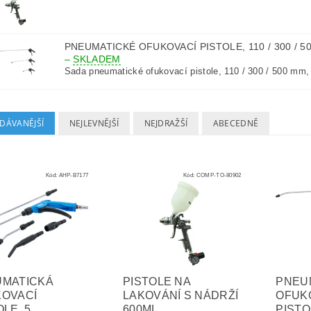
PNEUMATICKÉ OFUKOVACÍ PISTOLE, 110 / 300 / 50
–
SKLADEM
Sada pneumatické ofukovací pistole, 110 / 300 / 500 mm, 
DÁVANĚJŠÍ
NEJLEVNĚJŠÍ
NEJDRAŽŠÍ
ABECEDNĚ
Kód:
AHP-B7177
Kód:
COMP-TO-80902
UMATICKÁ
PISTOLE NA
PNEU
OVACÍ
LAKOVÁNÍ S NÁDRŽÍ
OFUK
OLE, 5
600ML
PISTOL