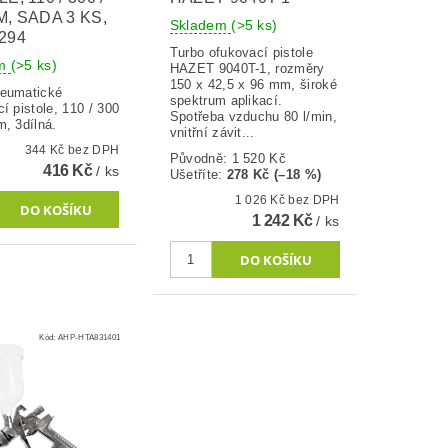
M, SADA 3 KS,
Skladem
(>5 ks)
294
Turbo ofukovací pistole
em
(>5 ks)
HAZET 9040T-1, rozměry
150 x 42,5 x 96 mm, široké
eumatické
spektrum aplikací.
í pistole, 110 / 300
Spotřeba vzduchu 80 l/min,
, 3dílná.
vnitřní závit...
344 Kč bez DPH
Původně:
1 520 Kč
416 Kč
/ ks
Ušetříte
:
278 Kč (–18 %)
1 026 Kč bez DPH
1 242 Kč
/ ks
Kód:
AHP-HTA831401