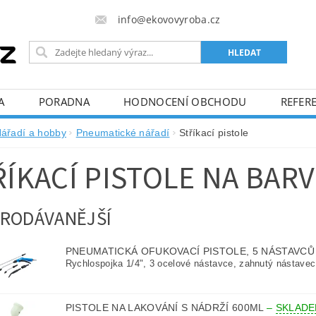
info@ekovovyroba.cz
A
PORADNA
HODNOCENÍ OBCHODU
REFERE
ářadí a hobby
Pneumatické nářadí
Stříkací pistole
ŘÍKACÍ PISTOLE NA BAR
RODÁVANĚJŠÍ
PNEUMATICKÁ OFUKOVACÍ PISTOLE, 5 NÁSTAVCŮ 
Rychlospojka 1/4", 3 ocelové nástavce, zahnutý nástavec,
PISTOLE NA LAKOVÁNÍ S NÁDRŽÍ 600ML
–
SKLAD