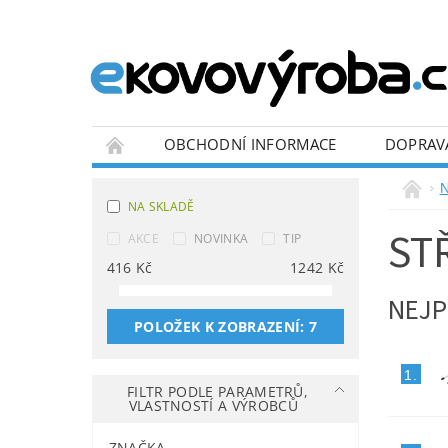
OBCHODNÍ INFORMACE
DOPRAV
BLOG
N
NA SKLADĚ
ST
AKCE
NOVINKA
TIP
416
Kč
1242
Kč
NEJP
POLOŽEK K ZOBRAZENÍ:
7
1.
FILTR PODLE PARAMETRŮ,
VLASTNOSTÍ A VÝROBCŮ
ZNAČKA