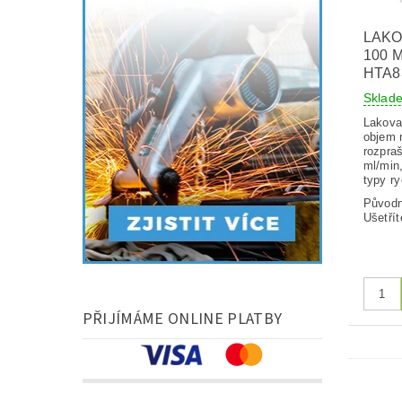
LAKO
100 M
HTA8
Skla
Lakovac
objem 
rozpra
ml/min
typy ry
Původ
Ušetřít
PŘIJÍMÁME ONLINE PLATBY