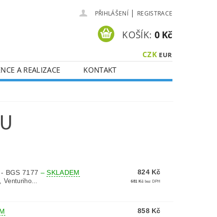
|
PŘIHLÁŠENÍ
REGISTRACE
KOŠÍK:
0 Kč
CZK
EUR
NCE A REALIZACE
KONTAKT
VU
824 Kč
- BGS 7177
–
SKLADEM
 Venturiho...
681 Kč
bez DPH
858 Kč
EM