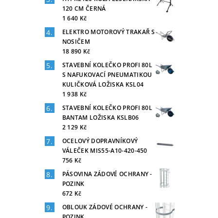
120 CM ČERNÁ
1 640 Kč
ELEKTRO MOTOROVÝ TRAKAŘ S
NOSIČEM
18 890 Kč
STAVEBNÍ KOLEČKO PROFI 80L
S NAFUKOVACÍ PNEUMATIKOU
KULIČKOVÁ LOŽISKA KSL04
1 938 Kč
STAVEBNÍ KOLEČKO PROFI 80L
BANTAM LOŽISKA KSLB06
2 129 Kč
OCELOVÝ DOPRAVNÍKOVÝ
VÁLEČEK MIS55-A10-420-450
756 Kč
PÁSOVINA ZÁDOVÉ OCHRANY -
POZINK
672 Kč
OBLOUK ZÁDOVÉ OCHRANY -
POZINK