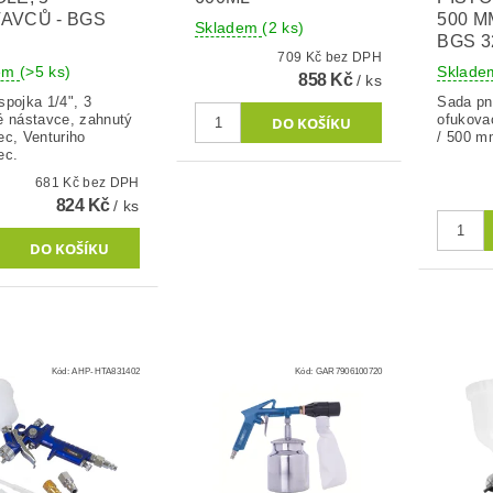
AVCŮ - BGS
500 M
Skladem
(2 ks)
BGS 3
709 Kč bez DPH
dem
(>5 ks)
Sklad
858 Kč
/ ks
spojka 1/4", 3
Sada pn
é nástavce, zahnutý
ofukovac
ec, Venturiho
/ 500 mm
ec.
681 Kč bez DPH
824 Kč
/ ks
Kód:
AHP-HTA831402
Kód:
GAR7906100720