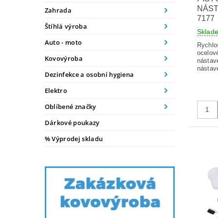
NÁST
Zahrada
7177
Štíhlá výroba
Skla
Auto - moto
Rychlo
ocelov
Kovovýroba
nástav
nástav
Dezinfekce a osobní hygiena
Elektro
Oblíbené značky
Dárkové poukazy
% Výprodej skladu