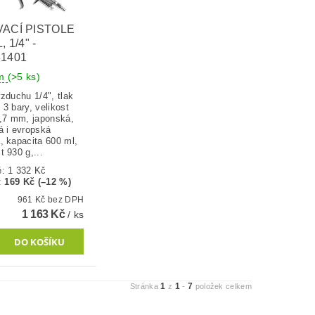
ACÍ PISTOLE
, 1/4" -
1401
em
(>5 ks)
zduchu 1/4", tlak
3 bary, velikost
1,7 mm, japonská,
á i evropská
, kapacita 600 ml,
 930 g,...
ě:
1 332 Kč
:
169 Kč (–12 %)
961 Kč bez DPH
1 163 Kč
/ ks
1
1
7
Stránka
z
-
položek celkem