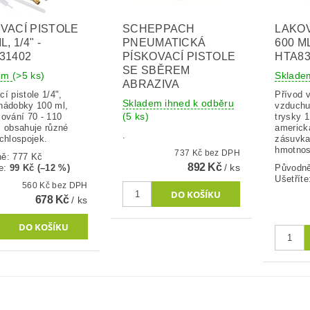
VACÍ PISTOLE
SCHEPPACH
LAKOV
L, 1/4" -
PNEUMATICKÁ
600 ML
31402
PÍSKOVACÍ PISTOLE
HTA83
SE SBĚREM
dem
(>5 ks)
Sklad
ABRAZIVA
í pistole 1/4",
Přívod v
Skladem ihned k odběru
nádobky 100 ml,
vzduchu 
(5 ks)
šování 70 - 110
trysky 
, obsahuje různé
americk
.
chlospojek.
zásuvka
hmotnost
737 Kč bez DPH
ně:
777 Kč
892 Kč
/ ks
e
:
99 Kč (–12 %)
Původn
Ušetříte
560 Kč bez DPH
678 Kč
/ ks