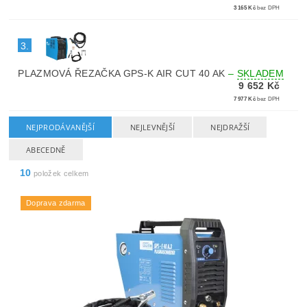
3 165 Kč
bez DPH
3.
PLAZMOVÁ ŘEZAČKA GPS-K AIR CUT 40 AK
–
SKLADEM
9 652 Kč
7 977 Kč
bez DPH
NEJPRODÁVANĚJŠÍ
NEJLEVNĚJŠÍ
NEJDRAŽŠÍ
ABECEDNĚ
10
položek celkem
Doprava zdarma