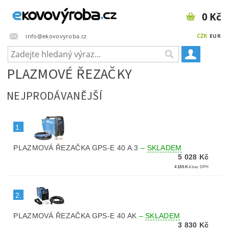
0 Kč
CZK
info@ekovovyroba.cz
EUR
PLAZMOVÉ ŘEZAČKY
NEJPRODÁVANĚJŠÍ
1.
PLAZMOVÁ ŘEZAČKA GPS-E 40 A.3
–
SKLADEM
5 028 Kč
4 155 Kč
bez DPH
2.
PLAZMOVÁ ŘEZAČKA GPS-E 40 AK
–
SKLADEM
3 830 Kč