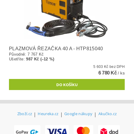
PLAZMOVÁ ŘEZAČKA 40 A - HTP815040
Původně:
7 767 Kč
Ušetříte
:
987 Kč (–12 %)
5 603 Kč bez DPH
6 780 Kč
/ ks
Zboží.cz
|
Heureka.cz
|
Google nákupy
|
Akučko.cz