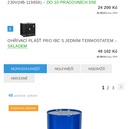
230V(HB-119858)
–
DO 10 PRACOVNÍCH DNÍ
24 200 Kč
20 000 Kč
bez DPH
3.
OHŘÍVACÍ PLÁŠŤ PRO IBC S JEDNÍM TERMOSTATEM
–
SKLADEM
49 102 Kč
40 580 Kč
bez DPH
NEJPRODÁVANĚJŠÍ
NEJLEVNĚJŠÍ
NEJDRAŽŠÍ
ABECEDNĚ
1
2
3
48
položek celkem
Doprava zdarma