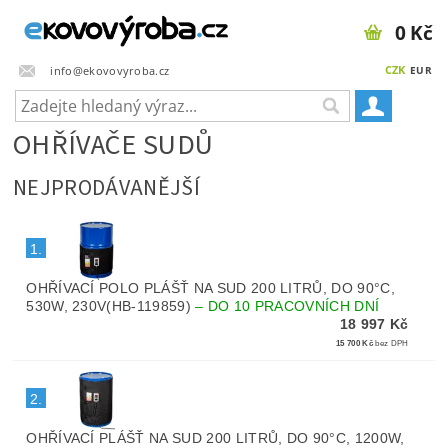
0 Kč
CZK
info@ekovovyroba.cz
EUR
OHŘÍVAČE SUDŮ
NEJPRODÁVANĚJŠÍ
1.
OHŘÍVACÍ POLO PLÁŠŤ NA SUD 200 LITRŮ, DO 90°C,
530W, 230V(HB-119859)
–
DO 10 PRACOVNÍCH DNÍ
18 997 Kč
15 700 Kč
bez DPH
2.
OHŘÍVACÍ PLÁŠŤ NA SUD 200 LITRŮ, DO 90°C, 1200W,