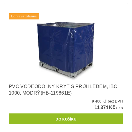
Doprava zdarma
PVC VODĚODOLNÝ KRYT S PRŮHLEDEM, IBC
1000, MODRÝ(HB-119861E)
9 400 Kč bez DPH
11 374 Kč
/ ks