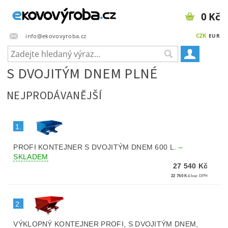
0 Kč
CZK
info@ekovovyroba.cz
EUR
S DVOJITÝM DNEM PLNÉ
NEJPRODÁVANĚJŠÍ
1.
PROFI KONTEJNER S DVOJITÝM DNEM 600 L.
–
SKLADEM
27 540 Kč
22 760 Kč
bez DPH
2.
VÝKLOPNÝ KONTEJNER PROFI, S DVOJITÝM DNEM,