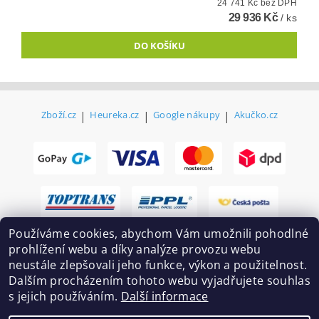
24 741 Kč bez DPH
29 936 Kč
/ ks
Zboží.cz
|
Heureka.cz
|
Google nákupy
|
Akučko.cz
Používáme cookies, abychom Vám umožnili pohodlné
prohlížení webu a díky analýze provozu webu
neustále zlepšovali jeho funkce, výkon a použitelnost.
Dalším procházením tohoto webu vyjadřujete souhlas
s jejich používáním.
Další informace
2026 ©
Ekovovyroba.cz
, všechna práva vyhrazena