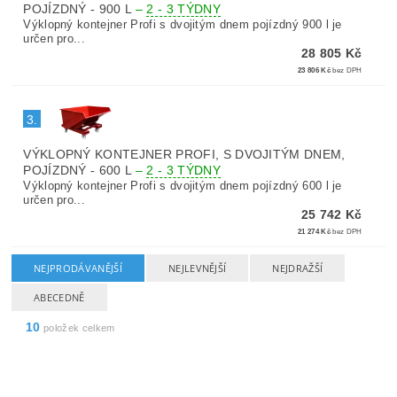
POJÍZDNÝ - 900 L
–
2 - 3 TÝDNY
Výklopný kontejner Profi s dvojitým dnem pojízdný 900 l je
určen pro...
28 805 Kč
23 806 Kč
bez DPH
3.
VÝKLOPNÝ KONTEJNER PROFI, S DVOJITÝM DNEM,
POJÍZDNÝ - 600 L
–
2 - 3 TÝDNY
Výklopný kontejner Profi s dvojitým dnem pojízdný 600 l je
určen pro...
25 742 Kč
21 274 Kč
bez DPH
NEJPRODÁVANĚJŠÍ
NEJLEVNĚJŠÍ
NEJDRAŽŠÍ
ABECEDNĚ
10
položek celkem