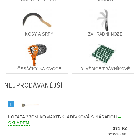
KOSY A SRPY
ZAHRADNÍ NOŽE
ČESÁČKY NA OVOCE
DLAŽDICE TRÁVNÍKOVÉ
NEJPRODÁVANĚJŠÍ
1.
LOPATA 23CM KOMAXIT-KLADÍVKOVÁ S NÁSADOU
–
SKLADEM
371 Kč
307 Kč
bez DPH