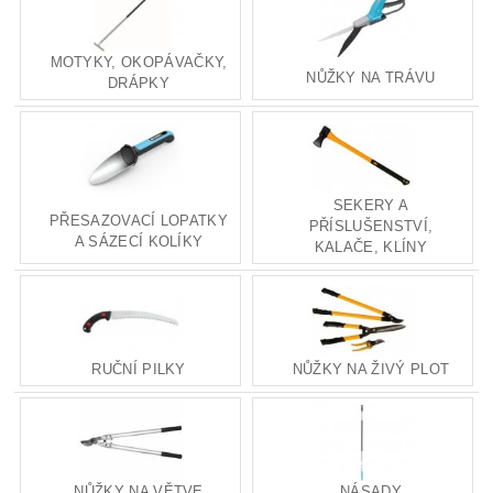
MOTYKY, OKOPÁVAČKY,
NŮŽKY NA TRÁVU
DRÁPKY
SEKERY A
PŘESAZOVACÍ LOPATKY
PŘÍSLUŠENSTVÍ,
A SÁZECÍ KOLÍKY
KALAČE, KLÍNY
RUČNÍ PILKY
NŮŽKY NA ŽIVÝ PLOT
NŮŽKY NA VĚTVE
NÁSADY