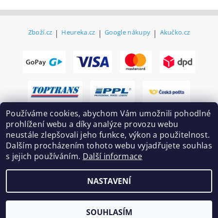
Zboží.cz
|
Heureka.cz
|
Google nákupy
|
Akučko.cz
Používáme cookies, abychom Vám umožnili pohodlné
prohlížení webu a díky analýze provozu webu
neustále zlepšovali jeho funkce, výkon a použitelnost.
Dalším procházením tohoto webu vyjadřujete souhlas
s jejich používáním.
Další informace
2026 ©
Ekovovyroba.cz
, všechna práva vyhrazena
NASTAVENÍ
Vytvořil Shoptet
SOUHLASÍM