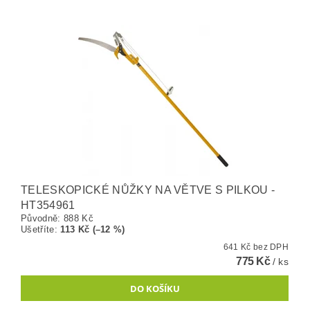
TELESKOPICKÉ NŮŽKY NA VĚTVE S PILKOU -
HT354961
Původně:
888 Kč
Ušetříte
:
113 Kč (–12 %)
641 Kč bez DPH
775 Kč
/ ks