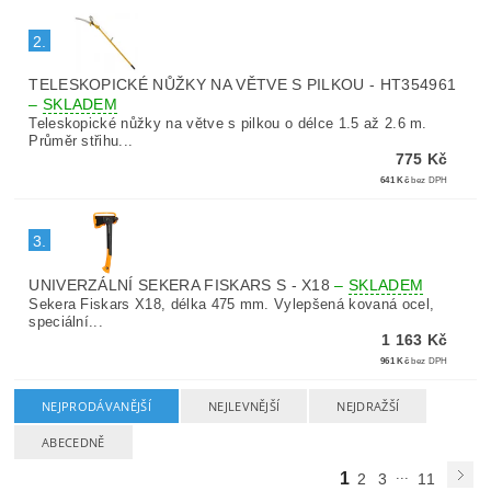
2.
TELESKOPICKÉ NŮŽKY NA VĚTVE S PILKOU - HT354961
–
SKLADEM
Teleskopické nůžky na větve s pilkou o délce 1.5 až 2.6 m.
Průměr střihu...
775 Kč
641 Kč
bez DPH
3.
UNIVERZÁLNÍ SEKERA FISKARS S - X18
–
SKLADEM
Sekera Fiskars X18, délka 475 mm. Vylepšená kovaná ocel,
speciální...
1 163 Kč
961 Kč
bez DPH
NEJPRODÁVANĚJŠÍ
NEJLEVNĚJŠÍ
NEJDRAŽŠÍ
ABECEDNĚ
...
1
2
3
11