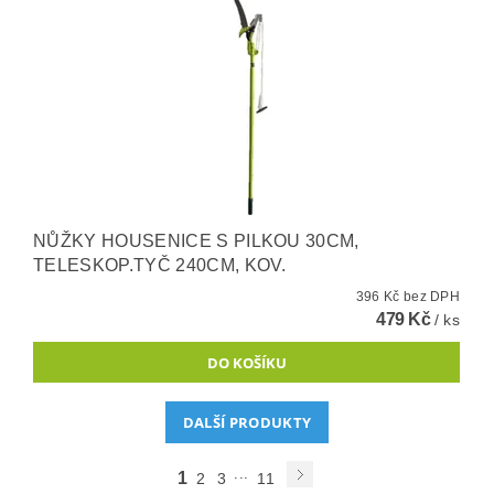
NŮŽKY HOUSENICE S PILKOU 30CM,
TELESKOP.TYČ 240CM, KOV.
396 Kč bez DPH
479 Kč
/ ks
DALŠÍ PRODUKTY
...
1
2
3
11