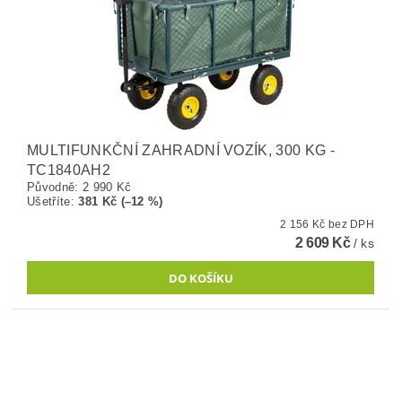
MULTIFUNKČNÍ ZAHRADNÍ VOZÍK, 300 KG -
TC1840AH2
Původně:
2 990 Kč
Ušetříte
:
381 Kč (–12 %)
2 156 Kč bez DPH
2 609 Kč
/ ks