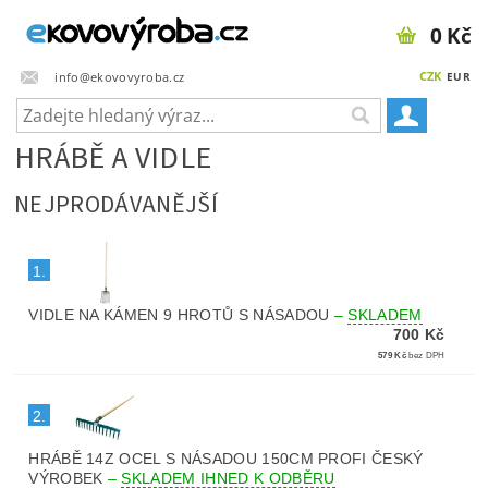
0 Kč
CZK
info@ekovovyroba.cz
EUR
HRÁBĚ A VIDLE
NEJPRODÁVANĚJŠÍ
1.
VIDLE NA KÁMEN 9 HROTŮ S NÁSADOU
–
SKLADEM
700 Kč
579 Kč
bez DPH
2.
HRÁBĚ 14Z OCEL S NÁSADOU 150CM PROFI ČESKÝ
VÝROBEK
–
SKLADEM IHNED K ODBĚRU