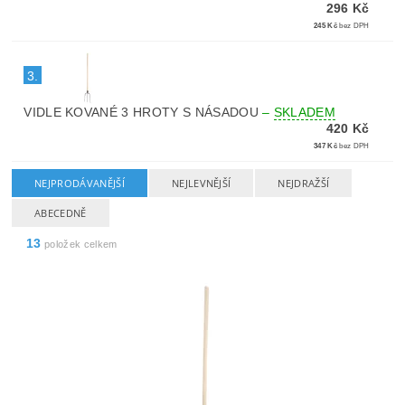
296 Kč
245 Kč
bez DPH
3.
VIDLE KOVANÉ 3 HROTY S NÁSADOU
–
SKLADEM
420 Kč
347 Kč
bez DPH
NEJPRODÁVANĚJŠÍ
NEJLEVNĚJŠÍ
NEJDRAŽŠÍ
ABECEDNĚ
13
položek celkem