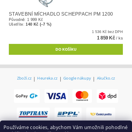
STAVEBNÍ MÍCHADLO SCHEPPACH PM 1200
Původně:
1 999 Kč
Ušetříte
:
140 Kč (–7 %)
1 536 Kč bez DPH
1 859 Kč
/ ks
Zboží.cz
|
Heureka.cz
|
Google nákupy
|
Akučko.cz
Používáme cookies, abychom Vám umožnili pohodlné