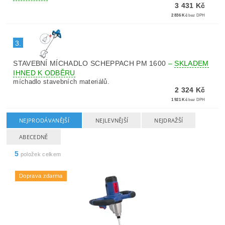
3 431 Kč
2 836 Kč
bez DPH
3.
STAVEBNÍ MÍCHADLO SCHEPPACH PM 1600
–
SKLADEM
IHNED K ODBĚRU
míchadlo stavebních materiálů.
2 324 Kč
1 921 Kč
bez DPH
NEJPRODÁVANĚJŠÍ
NEJLEVNĚJŠÍ
NEJDRAŽŠÍ
ABECEDNĚ
5
položek celkem
Doprava zdarma