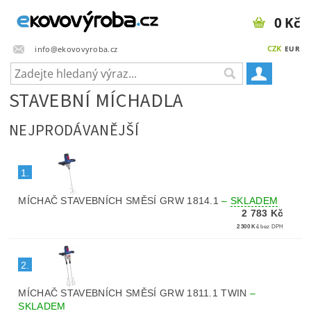
0 Kč
CZK
info@ekovovyroba.cz
EUR
STAVEBNÍ MÍCHADLA
NEJPRODÁVANĚJŠÍ
1.
MÍCHAČ STAVEBNÍCH SMĚSÍ GRW 1814.1
–
SKLADEM
2 783 Kč
2 300 Kč
bez DPH
2.
MÍCHAČ STAVEBNÍCH SMĚSÍ GRW 1811.1 TWIN
–
SKLADEM