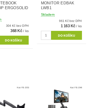
OTEBOOK
MONITOR EDBAK
OP ERGOSOLID
LWB1
Skladem
m
961 Kč bez DPH
1 163 Kč
304 Kč bez DPH
/ ks
368 Kč
/ ks
Kód:
FB-1553
Kód:
FB-1546