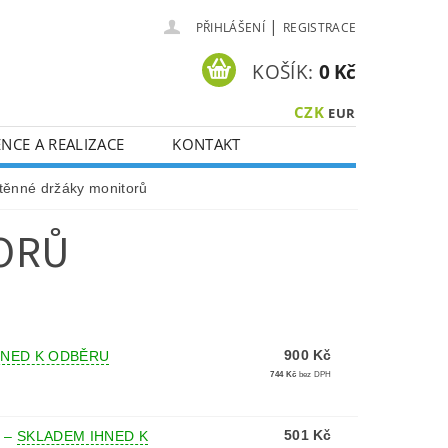
|
PŘIHLÁŠENÍ
REGISTRACE
KOŠÍK:
0 Kč
CZK
EUR
NCE A REALIZACE
KONTAKT
těnné držáky monitorů
ORŮ
900 Kč
HNED K ODBĚRU
744 Kč
bez DPH
501 Kč
1
–
SKLADEM IHNED K