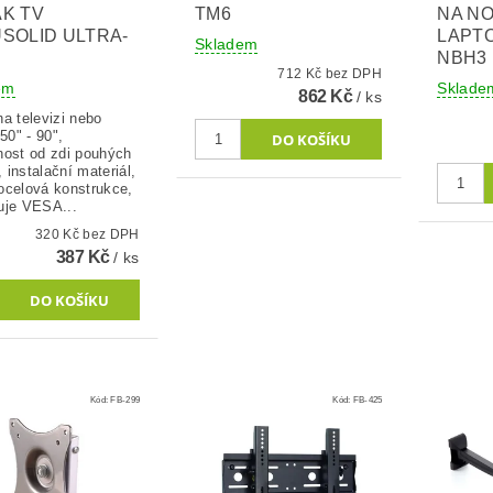
K TV
TM6
NA N
SOLID ULTRA-
LAPT
Skladem
NBH3
712 Kč bez DPH
em
Sklade
862 Kč
/ ks
a televizi nebo
 50" - 90",
nost od zdi pouhých
instalační materiál,
ocelová konstrukce,
uje VESA...
320 Kč bez DPH
387 Kč
/ ks
Kód:
FB-299
Kód:
FB-425