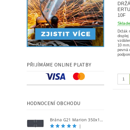
DRŽÁ
ERTU
10F
Sklad
Držák n
displej
vzdále
10 mm, 
pevná 
podpor
PŘIJÍMÁME ONLINE PLATBY
HODNOCENÍ OBCHODU
Brána G21 Marion 350x158 cm dvoukřídlá, antracitová
|