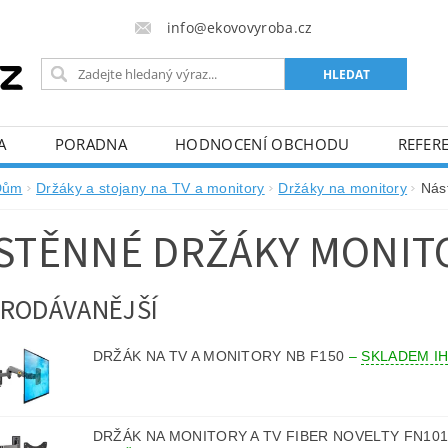
info@ekovovyroba.cz
A
PORADNA
HODNOCENÍ OBCHODU
REFERE
Dům
Držáky a stojany na TV a monitory
Držáky na monitory
Nás
STĚNNÉ DRŽÁKY MONIT
RODÁVANĚJŠÍ
DRŽÁK NA TV A MONITORY NB F150
–
SKLADEM I
DRŽÁK NA MONITORY A TV FIBER NOVELTY FN10