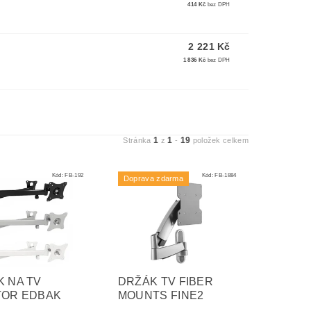
414 Kč
bez DPH
2 221 Kč
1 836 Kč
bez DPH
1
1
19
Stránka
z
-
položek celkem
Kód:
FB-192
Kód:
FB-1884
Doprava zdarma
 NA TV
DRŽÁK TV FIBER
TOR EDBAK
MOUNTS FINE2