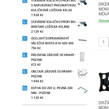
STAVEBNÍ KOLEČKO PROFI 80L
DRŽÁ
S NAFUKOVACÍ PNEUMATIKOU
MONI
KULIČKOVÁ LOŽISKA KSL04
MOUN
1 938 Kč
Sklad
STAVEBNÍ KOLEČKO PROFI 80L
BANTAM LOŽISKA KSLB06
2 129 Kč
OCELOVÝ DOPRAVNÍKOVÝ
VÁLEČEK MIS55-A10-420-450
756 Kč
PÁSOVINA ZÁDOVÉ OCHRANY -
POZINK
672 Kč
OBLOUK ZÁDOVÉ OCHRANY -
POZINK
1 904 Kč
KOTVA DO ZDI U, PEVNÁ 200
MM - POZINK
1 120 Kč
DRŽÁ
MONI