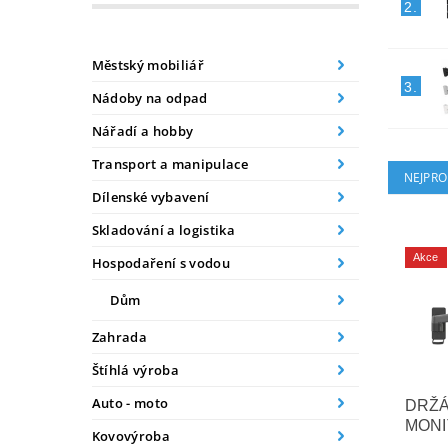
2.
Městský mobiliář
3.
Nádoby na odpad
Nářadí a hobby
Transport a manipulace
NEJPRO
Dílenské vybavení
Skladování a logistika
Akce
Hospodaření s vodou
Dům
Zahrada
Štíhlá výroba
Auto - moto
DRŽÁ
MONI
Kovovýroba