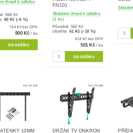
em ihned k odběru
FN101
Sklade
Skladem ihned k odběru
ně:
960 Kč
(1 ks)
e
:
60 Kč (–6 %)
Původně:
562 Kč
744 Kč bez DPH
Ušetříte
:
61 Kč (–10 %)
900 Kč
/ ks
414 Kč bez DPH
501 Kč
/ ks
Kód:
FB-1926
Kód:
FB-1866
ATENKÝ 10MM
DRŽÁK TV ONKRON
PŘÍD