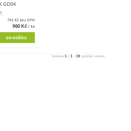
K GD04
m
793 Kč bez DPH
960 Kč
/ ks
1
1
19
Stránka
z
-
položek celkem