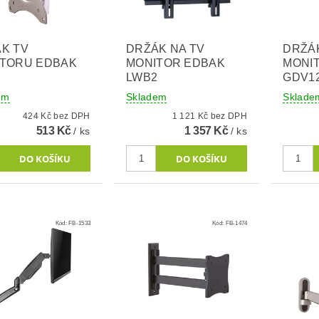
K TV
DRŽÁK NA TV
DRŽÁ
TORU EDBAK
MONITOR EDBAK
MONI
LWB2
GDV1
em
Skladem
Sklade
424 Kč bez DPH
1 121 Kč bez DPH
513 Kč
1 357 Kč
/ ks
/ ks
Kód:
FB-1533
Kód:
FB-1474