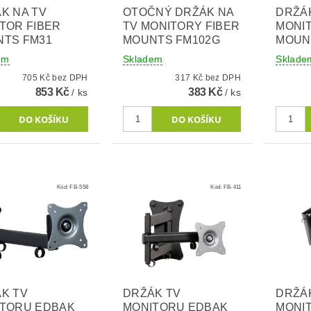
K NA TV
OTOČNÝ DRŽÁK NA
DRŽÁ
TOR FIBER
TV MONITORY FIBER
MONI
TS FM31
MOUNTS FM102G
MOUN
em
Skladem
Sklade
705 Kč bez DPH
317 Kč bez DPH
853 Kč
383 Kč
/ ks
/ ks
Kód:
FB-558
Kód:
FB-411
K TV
DRŽÁK TV
DRŽÁ
TORU EDBAK
MONITORU EDBAK
MONI