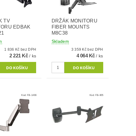
K TV
DRŽÁK MONITORU
TORU EDBAK
FIBER MOUNTS
21
M8C38
m
Skladem
1 836 Kč bez DPH
3 359 Kč bez DPH
2 221 Kč
4 064 Kč
/ ks
/ ks
Kód:
FB-1466
Kód:
FB-805