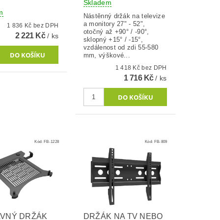
Skladem
m
Nástěnný držák na televize
a monitory 27" - 52",
1 836 Kč bez DPH
otočný až +90° / -90°,
2 221 Kč
/ ks
sklopný +15° / -15°,
vzdálenost od zdi 55-580
mm, výškové...
1 418 Kč bez DPH
1 716 Kč
/ ks
Kód:
FB-1228
Kód:
FB-809
AVNÝ DRŽÁK
DRŽÁK NA TV NEBO