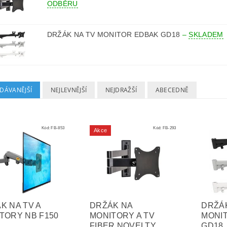
ODBĚRU
DRŽÁK NA TV MONITOR EDBAK GD18
–
SKLADEM
DÁVANĚJŠÍ
NEJLEVNĚJŠÍ
NEJDRAŽŠÍ
ABECEDNĚ
Kód:
FB-853
Kód:
FB-293
Akce
K NA TV A
DRŽÁK NA
DRŽÁK
TORY NB F150
MONITORY A TV
MONI
FIBER NOVELTY
GD18