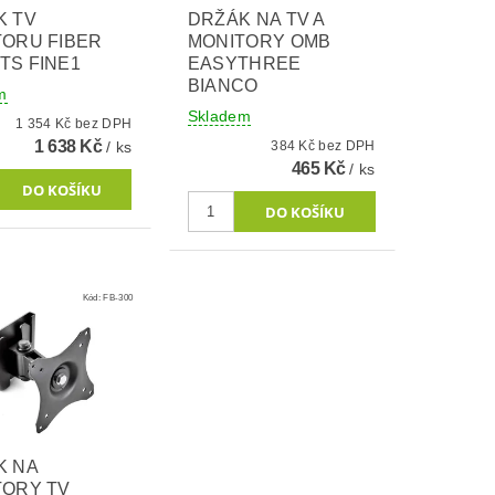
K TV
DRŽÁK NA TV A
TORU FIBER
MONITORY OMB
TS FINE1
EASYTHREE
BIANCO
m
Skladem
1 354 Kč bez DPH
1 638 Kč
/ ks
384 Kč bez DPH
465 Kč
/ ks
Kód:
FB-300
K NA
TORY TV