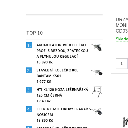
DRŽÁ
MONI
GD03
TOP 10
Sklad
AKUMULÁTOROVÉ KOLEČKO
PROFI S BRZDOU, ZPÁTEČKOU
A PLYNULOU REGULACÍ
18 890 Kč
STAVEBNÍ KOLEČKO 80L
BANTAM KS01
1 977 Kč
HTI KL120 KOZA LEŠENÁŘSKÁ
120 CM ČERNÁ
1 640 Kč
ELEKTRO MOTOROVÝ TRAKAŘ S
NOSIČEM
18 890 Kč