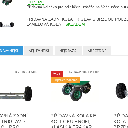
ODBĚRU
Přídavná kolečka pro odlehčení zátěže na Vaše záda a ru
PŘÍDAVNÁ ZADNÍ KOLA TRIGLAV S BRZDOU POUZ
LAMELOVÁ KOLA
–
SKLADEM
DÁVANĚJŠÍ
NEJLEVNĚJŠÍ
NEJDRAŽŠÍ
ABECEDNĚ
Kód:
BRA-12175063
Kód:
SW-PRIDKOLA/BLACK
Akce
Doprava zdarma
AVNÁ ZADNÍ
PŘÍDAVNÁ KOLA KE
PŘÍDA
 TRIGLAV S
KOLEČKU PROFI,
KOLA 
DOU PRO
KLASIK A TRAKAŘ
BRZD