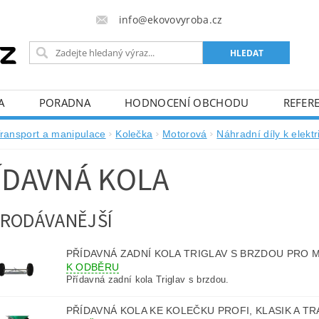
info@ekovovyroba.cz
A
PORADNA
HODNOCENÍ OBCHODU
REFERE
ransport a manipulace
Kolečka
Motorová
Náhradní díly k elek
ÍDAVNÁ KOLA
RODÁVANĚJŠÍ
PŘÍDAVNÁ ZADNÍ KOLA TRIGLAV S BRZDOU PRO
K ODBĚRU
Přídavná zadní kola Triglav s brzdou.
PŘÍDAVNÁ KOLA KE KOLEČKU PROFI, KLASIK A T