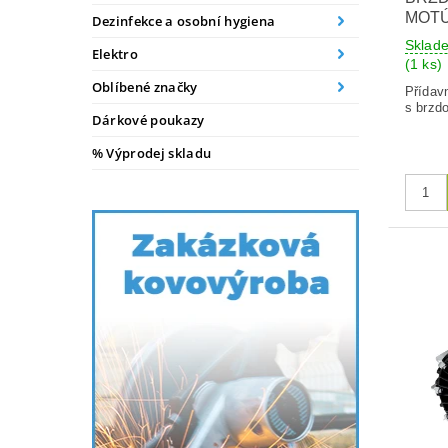
MOT
Dezinfekce a osobní hygiena
Sklad
Elektro
(1 ks)
Oblíbené značky
Přídavn
s brzd
Dárkové poukazy
% Výprodej skladu