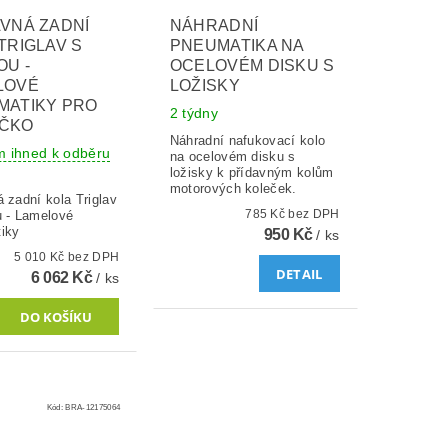
VNÁ ZADNÍ
NÁHRADNÍ
TRIGLAV S
PNEUMATIKA NA
U -
OCELOVÉM DISKU S
LOVÉ
LOŽISKY
MATIKY PRO
2 týdny
ČKO
Náhradní nafukovací kolo
m ihned k odběru
na ocelovém disku s
ložisky k přídavným kolům
motorových koleček.
 zadní kola Triglav
785 Kč bez DPH
u - Lamelové
iky
950 Kč
/ ks
5 010 Kč bez DPH
DETAIL
6 062 Kč
/ ks
Kód:
BRA-12175064