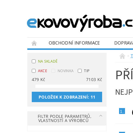
OBCHODNÍ INFORMACE
DOPRAV
BLOG
T
NA SKLADĚ
PŘ
AKCE
NOVINKA
TIP
479
Kč
7103
Kč
NEJP
POLOŽEK K ZOBRAZENÍ:
11
1.
FILTR PODLE PARAMETRŮ,
VLASTNOSTÍ A VÝROBCŮ