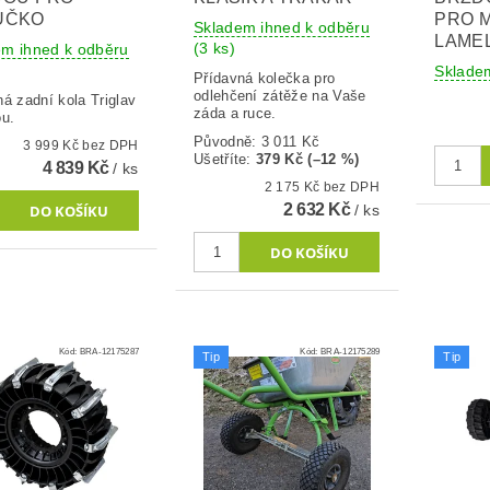
ÚČKO
PRO M
Skladem ihned k odběru
LAME
(3 ks)
em ihned k odběru
Sklade
Přídavná kolečka pro
odlehčení zátěže na Vaše
á zadní kola Triglav
záda a ruce.
ou.
Původně:
3 011 Kč
3 999 Kč bez DPH
Ušetříte
:
379 Kč (–12 %)
4 839 Kč
/ ks
2 175 Kč bez DPH
2 632 Kč
/ ks
Kód:
BRA-12175287
Kód:
BRA-12175289
Tip
Tip