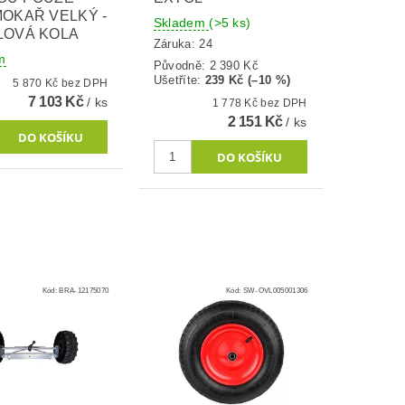
OKAŘ VELKÝ -
Skladem
(>5 ks)
LOVÁ KOLA
Záruka: 24
m
Původně:
2 390 Kč
Ušetříte
:
239 Kč (–10 %)
5 870 Kč bez DPH
7 103 Kč
/ ks
1 778 Kč bez DPH
2 151 Kč
/ ks
Kód:
BRA-12175070
Kód:
SW-OVL005001306