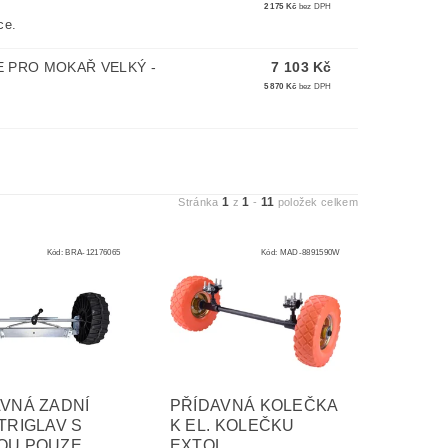
2 175 Kč
bez DPH
ce.
E PRO MOKAŘ VELKÝ -
7 103 Kč
5 870 Kč
bez DPH
1
1
11
Stránka
z
-
položek celkem
Kód:
BRA-12176065
Kód:
MAD-8891590W
VNÁ ZADNÍ
PŘÍDAVNÁ KOLEČKA
TRIGLAV S
K EL. KOLEČKU
OU POUZE
EXTOL