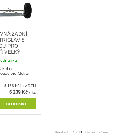
VNÁ ZADNÍ
TRIGLAV S
OU PRO
Ř VELKÝ
jednávka
á kola s
pouze pro Mokař
5 156 Kč bez DPH
6 239 Kč
/ ks
1
1
11
Stránka
z
-
položek celkem