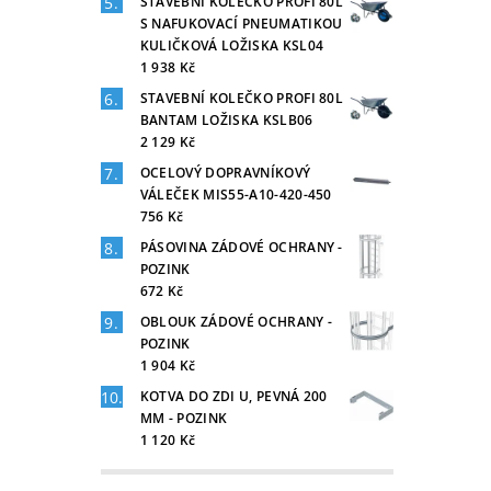
STAVEBNÍ KOLEČKO PROFI 80L
S NAFUKOVACÍ PNEUMATIKOU
KULIČKOVÁ LOŽISKA KSL04
1 938 Kč
STAVEBNÍ KOLEČKO PROFI 80L
BANTAM LOŽISKA KSLB06
2 129 Kč
OCELOVÝ DOPRAVNÍKOVÝ
VÁLEČEK MIS55-A10-420-450
756 Kč
PÁSOVINA ZÁDOVÉ OCHRANY -
POZINK
672 Kč
OBLOUK ZÁDOVÉ OCHRANY -
POZINK
1 904 Kč
KOTVA DO ZDI U, PEVNÁ 200
MM - POZINK
1 120 Kč