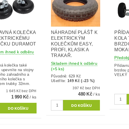
AVNÁ KOLEČKA
NÁHRADNÍ PLÁŠŤ K
PŘÍDA
EKTRICKÉMU
ELEKTRICKÝM
KOLA 
EČKU DURAMOT
KOLEČKŮM EASY,
BRZD
PROFI, KLASIK A
MOKA
em ihned k odběru
TRAKAŘ.
Předob
Skladem ihned k odběru
ná kolečka také
Přídavn
(>5 ks)
 upevníte na stojny
brzdou 
ého zahradního a
VELKÝ
Původně:
629 Kč
ního kolečka s
Ušetříte
:
149 Kč (–23 %)
em trubky 32mm.
397 Kč bez DPH
1 645 Kč bez DPH
480 Kč
/ ks
1 990 Kč
/ ks