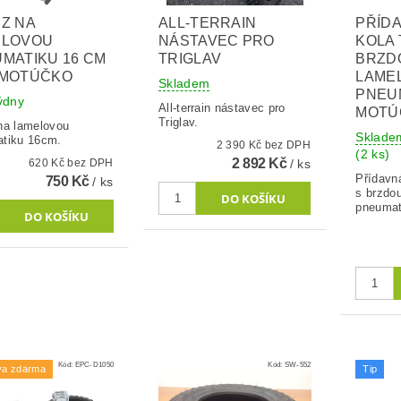
Z NA
ALL-TERRAIN
PŘÍDA
ELOVOU
NÁSTAVEC PRO
KOLA 
MATIKU 16 CM
TRIGLAV
BRZDO
 MOTÚČKO
LAME
Skladem
PNEU
týdny
All-terrain nástavec pro
MOTÚ
Triglav.
na lamelovou
Sklade
tiku 16cm.
2 390 Kč bez DPH
(2 ks)
2 892 Kč
620 Kč bez DPH
/ ks
Přídavná
750 Kč
/ ks
s brzdo
pneumat
Kód:
EPC-D1050
Kód:
SW-552
va zdarma
Tip