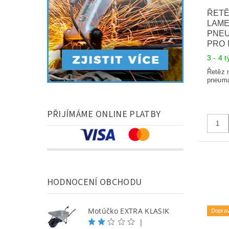
ŘETĚ
LAM
PNEU
PRO
3 - 4 
Řetěz 
pneuma
PŘIJÍMÁME ONLINE PLATBY
HODNOCENÍ OBCHODU
Motúčko EXTRA KLASIK
Dopra
|