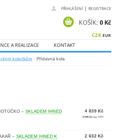
|
PŘIHLÁŠENÍ
REGISTRACE
KOŠÍK:
0 Kč
CZK
EUR
NCE A REALIZACE
KONTAKT
trickým kolečkům
Přídavná kola
4 839 Kč
 MOTÚČKO
–
SKLADEM IHNED
3 999 Kč
bez DPH
2 632 Kč
RAKAŘ
–
SKLADEM IHNED K