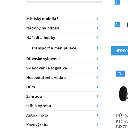
2.
Městský mobiliář
3.
Nádoby na odpad
Nářadí a hobby
Transport a manipulace
NEJPRO
Dílenské vybavení
Skladování a logistika
Tip
Hospodaření s vodou
Dům
Zahrada
Štíhlá výroba
Auto - moto
PŘÍD
KOLA
Kovovýroba
BRZ