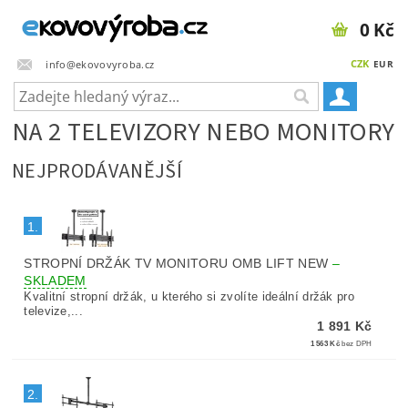
0 Kč
CZK
info@ekovovyroba.cz
EUR
NA 2 TELEVIZORY NEBO MONITORY
NEJPRODÁVANĚJŠÍ
1.
STROPNÍ DRŽÁK TV MONITORU OMB LIFT NEW
–
SKLADEM
Kvalitní stropní držák, u kterého si zvolíte ideální držák pro
televize,...
1 891 Kč
1 563 Kč
bez DPH
2.