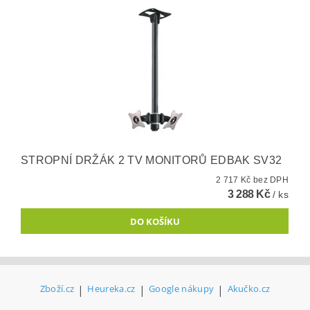
STROPNÍ DRŽÁK 2 TV MONITORŮ EDBAK SV32
2 717 Kč bez DPH
3 288 Kč
/ ks
Zboží.cz
|
Heureka.cz
|
Google nákupy
|
Akučko.cz