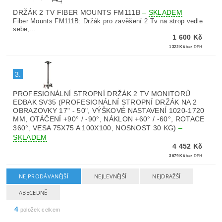
DRŽÁK 2 TV FIBER MOUNTS FM111B
–
SKLADEM
Fiber Mounts FM111B: Držák pro zavěšení 2 Tv na strop vedle
sebe,...
1 600 Kč
1 322 Kč
bez DPH
3.
PROFESIONÁLNÍ STROPNÍ DRŽÁK 2 TV MONITORŮ
EDBAK SV35 (PROFESIONÁLNÍ STROPNÍ DRŽÁK NA 2
OBRAZOVKY 17" - 50", VÝŠKOVÉ NASTAVENÍ 1020-1720
MM, OTÁČENÍ +90° / -90°, NÁKLON +60° / -60°, ROTACE
360°, VESA 75X75 A 100X100, NOSNOST 30 KG)
–
SKLADEM
4 452 Kč
3 679 Kč
bez DPH
NEJPRODÁVANĚJŠÍ
NEJLEVNĚJŠÍ
NEJDRAŽŠÍ
ABECEDNĚ
4
položek celkem