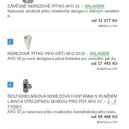
ZÁVĚSNÉ NEREZOVÉ PÍTKO AFO 01
–
SKLADEM
Nerezové závěsné pítko moderního designu s tlačným ventilem
a...
od 11 277 Kč
9 320 Kč
bez DPH
2.
NEREZOVÉ PÍTKO PRO DĚTI AFO 03 D
–
SKLADEM
AFO 03 je nová designová pitná fontánka pro umístění jak do...
od 17 443 Kč
14 416 Kč
bez DPH
3.
ŠESTIÚHELNÍKOVÁ NEREZOVÁ FONTÁNKA S PLNĚNÍM
LAHVÍ A VÝKLOPNOU MISKOU PRO PSY AFO 07
–
2 - 3
TÝDNY
AFO 07 je nerezové pítko moderního šestiúhelníkového tvaru.
od 59 468 Kč
49 147 Kč
bez DPH