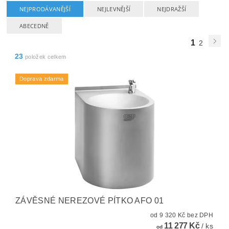
NEJPRODÁVANĚJŠÍ
NEJLEVNĚJŠÍ
NEJDRAŽŠÍ
ABECEDNĚ
1
2
23
položek celkem
Doprava zdarma
ZÁVĚSNÉ NEREZOVÉ PÍTKO AFO 01
od 9 320 Kč bez DPH
11 277 Kč
/ ks
od