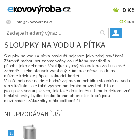
0 Kč
CZK
info@ekovovyroba.cz
EUR
SLOUPKY NA VODU A PÍTKA
Sloupky na vodu a pítka poslouží nejenom jako zdroj osvěžení.
Zároveň mohou být zapracovány do určitého prostředí a
působit jako dekorace. Využijte stylový sloupek na vodu na své
zahradě. Třeba sloupek vyrobený z imitace dřeva, na který
můžete kdykoliv připojit zahradní hadici.
V naší nabídce najdete hodně zajímavou nabídku sloupků na vodu
v rustikálním, ale také vysoce moderním provedení. Pítka
jsou pak vhodná jak ven, tak také do interiéru. Jsou to dekorativně
funkční prvky bydlení nebo firemních prostor, které jsou
mezi našimi zákazníky stále oblíbenější.
NEJPRODÁVANĚJŠÍ
1.