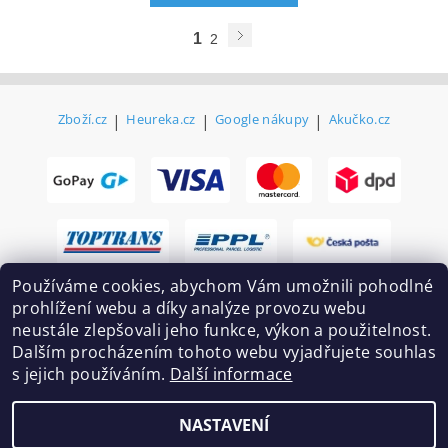
1
2
Zboží.cz
|
Heureka.cz
|
Google nákupy
|
Akučko.cz
Používáme cookies, abychom Vám umožnili pohodlné
prohlížení webu a díky analýze provozu webu
neustále zlepšovali jeho funkce, výkon a použitelnost.
Dalším procházením tohoto webu vyjadřujete souhlas
s jejich používáním.
Další informace
2026 ©
Ekovovyroba.cz
, všechna práva vyhrazena
NASTAVENÍ
Vytvořil Shoptet