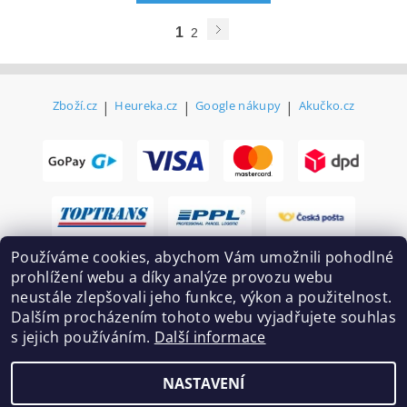
1
2
Zboží.cz
|
Heureka.cz
|
Google nákupy
|
Akučko.cz
Používáme cookies, abychom Vám umožnili pohodlné
prohlížení webu a díky analýze provozu webu
neustále zlepšovali jeho funkce, výkon a použitelnost.
Dalším procházením tohoto webu vyjadřujete souhlas
s jejich používáním.
Další informace
2026 ©
Ekovovyroba.cz
, všechna práva vyhrazena
NASTAVENÍ
Vytvořil Shoptet