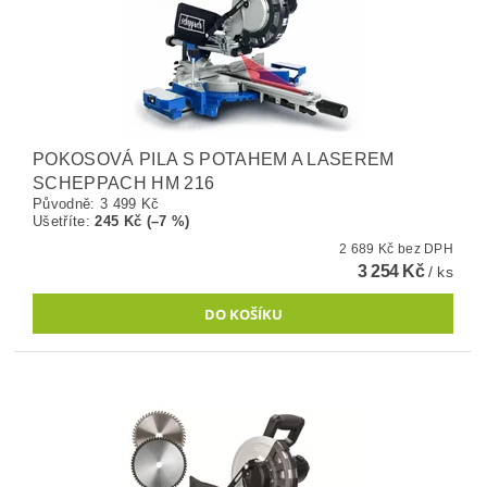
POKOSOVÁ PILA S POTAHEM A LASEREM
SCHEPPACH HM 216
Původně:
3 499 Kč
Ušetříte
:
245 Kč (–7 %)
2 689 Kč bez DPH
3 254 Kč
/ ks