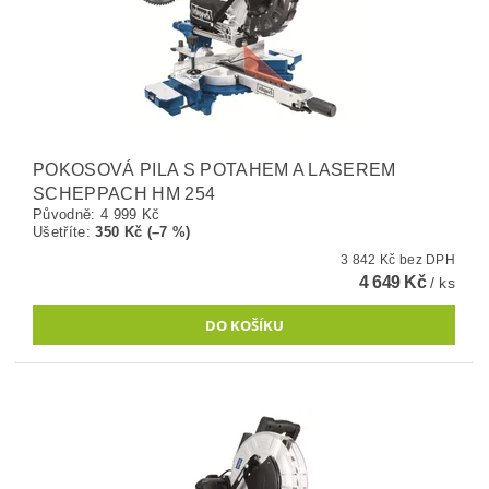
POKOSOVÁ PILA S POTAHEM A LASEREM
SCHEPPACH HM 254
Původně:
4 999 Kč
Ušetříte
:
350 Kč (–7 %)
3 842 Kč bez DPH
4 649 Kč
/ ks