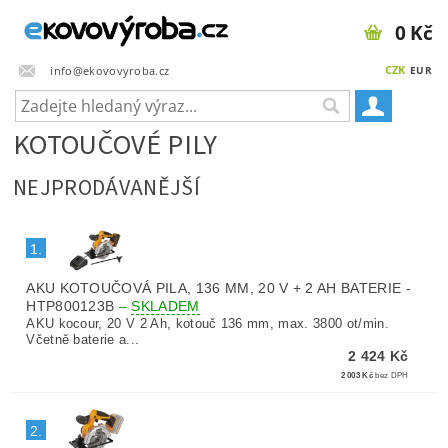
0 Kč
CZK
info@ekovovyroba.cz
EUR
KOTOUČOVÉ PILY
NEJPRODÁVANĚJŠÍ
1.
AKU KOTOUČOVÁ PILA, 136 MM, 20 V + 2 AH BATERIE -
HTP800123B
–
SKLADEM
AKU kocour, 20 V 2 Ah, kotouč 136 mm, max. 3800 ot/min.
Včetně baterie a...
2 424 Kč
2 003 Kč
bez DPH
2.