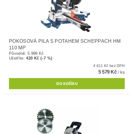
POKOSOVÁ PILA S POTAHEM SCHEPPACH HM
110 MP
Původně:
5 999 Kč
Ušetříte
:
420 Kč (–7 %)
4 611 Kč bez DPH
5 579 Kč
/ ks