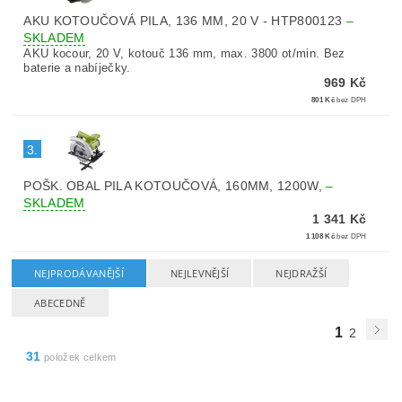
AKU KOTOUČOVÁ PILA, 136 MM, 20 V - HTP800123
–
SKLADEM
AKU kocour, 20 V, kotouč 136 mm, max. 3800 ot/min. Bez
baterie a nabíječky.
969 Kč
801 Kč
bez DPH
3.
POŠK. OBAL PILA KOTOUČOVÁ, 160MM, 1200W,
–
SKLADEM
1 341 Kč
1 108 Kč
bez DPH
NEJPRODÁVANĚJŠÍ
NEJLEVNĚJŠÍ
NEJDRAŽŠÍ
ABECEDNĚ
1
2
31
položek celkem