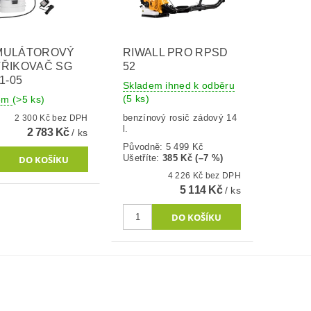
MULÁTOROVÝ
RIWALL PRO RPSD
ŘIKOVAČ SG
52
1-05
Skladem ihned k odběru
(5 ks)
dem
(>5 ks)
benzínový rosič zádový 14
2 300 Kč bez DPH
l.
2 783 Kč
/ ks
Původně:
5 499 Kč
Ušetříte
:
385 Kč (–7 %)
4 226 Kč bez DPH
5 114 Kč
/ ks