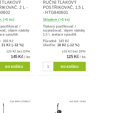
Í TLAKOVÝ
RUČNÍ TLAKOVÝ
IKOVAČ, 2 L -
POSTŘIKOVAČ, 1,5 L
0602
- HTG840601
em
(>5 ks)
Skladem
(>5 ks)
postřikovač /
Tlakový postřikovač /
ovač, objem nádoby
rozprašovač, objem nádoby
tace spouště.
1,5 l, aretace spouště.
ě:
166 Kč
Původně:
143 Kč
:
21 Kč (–12 %)
Ušetříte
:
18 Kč (–12 %)
120 Kč bez DPH
103 Kč bez DPH
145 Kč
125 Kč
/ ks
/ ks
Kód:
MAR-217000217
Kód:
MAT-715301