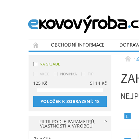
OBCHODNÍ INFORMACE
DOPRAV
BLOG
Z
NA SKLADĚ
ZA
AKCE
NOVINKA
TIP
125
Kč
5114
Kč
NEJP
POLOŽEK K ZOBRAZENÍ:
18
1.
FILTR PODLE PARAMETRŮ,
VLASTNOSTÍ A VÝROBCŮ
ZNAČKA