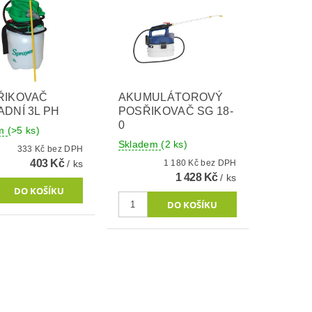
ŘIKOVAČ
AKUMULÁTOROVÝ
DNÍ 3L PH
POSŘIKOVAČ SG 18-
0
em
(>5 ks)
Skladem
(2 ks)
333 Kč bez DPH
403 Kč
/ ks
1 180 Kč bez DPH
1 428 Kč
/ ks