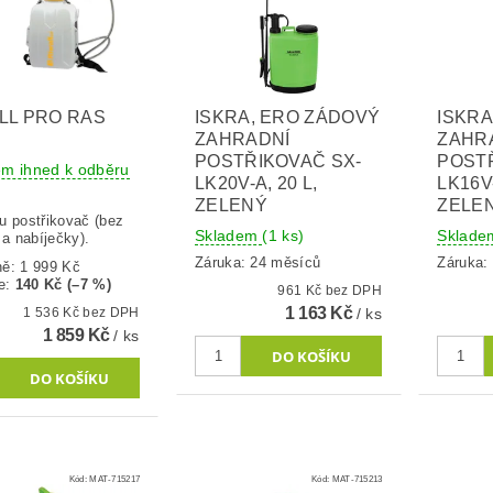
LL PRO RAS
ISKRA, ERO ZÁDOVÝ
ISKRA
ZAHRADNÍ
ZAHR
POSTŘIKOVAČ SX-
POSTŘ
em ihned k odběru
LK20V-A, 20 L,
LK16V-
ZELENÝ
ZELE
u postřikovač (bez
Skladem
(1 ks)
Sklad
 a nabíječky).
Záruka: 24 měsíců
Záruka:
ně:
1 999 Kč
e
:
140 Kč (–7 %)
961 Kč bez DPH
1 163 Kč
/ ks
1 536 Kč bez DPH
1 859 Kč
/ ks
Kód:
MAT-715217
Kód:
MAT-715213