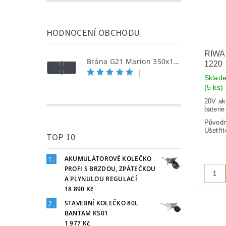
HODNOCENÍ OBCHODU
RIWA
Brána G21 Marion 350x158 cm dvoukřídlá, antracitová
1220
|
Sklad
(5 ks)
20V ak
baterie
Původ
Ušetřít
TOP 10
AKUMULÁTOROVÉ KOLEČKO
PROFI S BRZDOU, ZPÁTEČKOU
A PLYNULOU REGULACÍ
18 890 Kč
STAVEBNÍ KOLEČKO 80L
BANTAM KS01
1 977 Kč