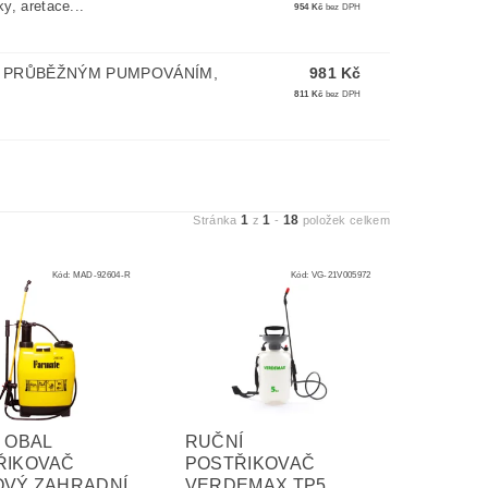
y, aretace...
954 Kč
bez DPH
S PRŮBĚŽNÝM PUMPOVÁNÍM,
981 Kč
811 Kč
bez DPH
1
1
18
Stránka
z
-
položek celkem
Kód:
MAD-92604-R
Kód:
VG-21V005972
 OBAL
RUČNÍ
ŘIKOVAČ
POSTŘIKOVAČ
OVÝ ZAHRADNÍ
VERDEMAX TP5