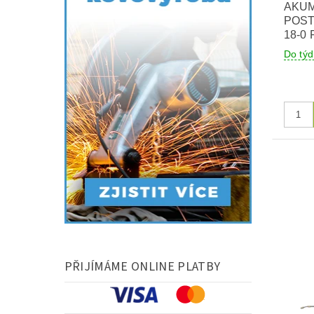
AKU
POST
18-0 
Do tý
PŘIJÍMÁME ONLINE PLATBY