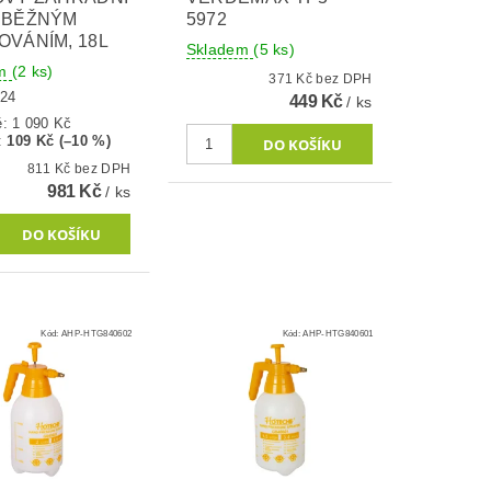
ŮBĚŽNÝM
5972
VÁNÍM, 18L
Skladem
(5 ks)
em
(2 ks)
371 Kč bez DPH
 24
449 Kč
/ ks
ě:
1 090 Kč
:
109 Kč (–10 %)
811 Kč bez DPH
981 Kč
/ ks
Kód:
AHP-HTG840602
Kód:
AHP-HTG840601