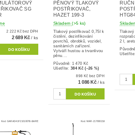
MULÁTOROVÝ
PĚNOVÝ TLAKOVÝ
RUČN
ŘIKOVAČ SG
POSTŘIKOVAČ,
POSTŘ
R
HAZET 199-3
HTG84
dne
Skladem
(>5 ks)
Sklad
2 222 Kč bez DPH
Tlakový postřikovač 0,75l k
Tlakový 
čistění, dezinfikování
rozpraš
2 689 Kč
/ ks
povrchů, obrobků, vozidel,
2 l, are
sanitárních zařízení.
Původn
Vytváří hustou a trvanlivou
Ušetříte
pěnu....
Původně:
1 470 Kč
Ušetříte
:
384 Kč (–26 %)
898 Kč bez DPH
1 086 Kč
/ ks
Kód:
GARAD41F2101007B-BARE
Kód:
MAR-217000218