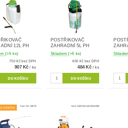
ŘIKOVAČ
POSTŘIKOVAČ
POST
ADNÍ 12L PH
ZAHRADNÍ 5L PH
ZAHRA
dem
(>5 ks)
Skladem
(>5 ks)
Sklad
750 Kč bez DPH
400 Kč bez DPH
907 Kč
484 Kč
/ ks
/ ks
Kód:
GU-58570
Kód:
GARSD41A1901092B
va zdarma