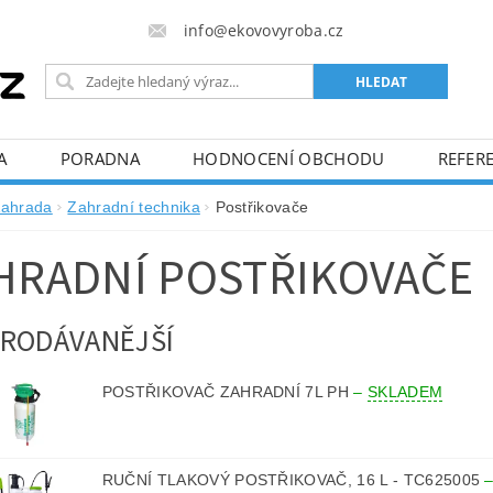
info@ekovovyroba.cz
A
PORADNA
HODNOCENÍ OBCHODU
REFERE
ahrada
Zahradní technika
Postřikovače
HRADNÍ POSTŘIKOVAČE
RODÁVANĚJŠÍ
POSTŘIKOVAČ ZAHRADNÍ 7L PH
–
SKLADEM
RUČNÍ TLAKOVÝ POSTŘIKOVAČ, 16 L - TC625005