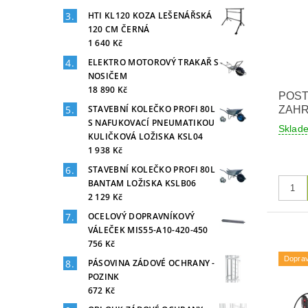
HTI KL120 KOZA LEŠENÁŘSKÁ
120 CM ČERNÁ
1 640 Kč
ELEKTRO MOTOROVÝ TRAKAŘ S
NOSIČEM
18 890 Kč
POST
STAVEBNÍ KOLEČKO PROFI 80L
ZAHR
S NAFUKOVACÍ PNEUMATIKOU
Skla
KULIČKOVÁ LOŽISKA KSL04
1 938 Kč
STAVEBNÍ KOLEČKO PROFI 80L
BANTAM LOŽISKA KSLB06
2 129 Kč
OCELOVÝ DOPRAVNÍKOVÝ
VÁLEČEK MIS55-A10-420-450
756 Kč
Dopra
PÁSOVINA ZÁDOVÉ OCHRANY -
POZINK
672 Kč