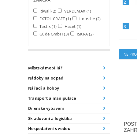
2.
Riwall
(2)
VERDEMAX
(1)
EXTOL CRAFT
(1)
Hoteche
(2)
Tactix
(1)
Hazet
(1)
3.
Güde GmbH
(3)
ISKRA
(2)
NEJPRO
Městský mobiliář
Nádoby na odpad
Nářadí a hobby
Transport a manipulace
Dílenské vybavení
Skladování a logistika
POST
Hospodaření s vodou
ZAHR