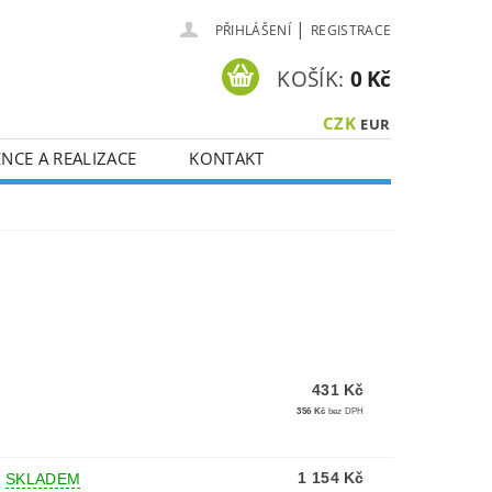
|
PŘIHLÁŠENÍ
REGISTRACE
KOŠÍK:
0 Kč
CZK
EUR
NCE A REALIZACE
KONTAKT
431 Kč
356 Kč
bez DPH
1 154 Kč
–
SKLADEM