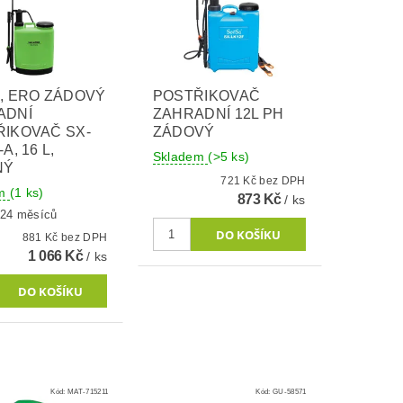
, ERO ZÁDOVÝ
POSTŘIKOVAČ
ADNÍ
ZAHRADNÍ 12L PH
IKOVAČ SX-
ZÁDOVÝ
A, 16 L,
Skladem
(>5 ks)
NÝ
721 Kč bez DPH
em
(1 ks)
873 Kč
/ ks
 24 měsíců
881 Kč bez DPH
1 066 Kč
/ ks
Kód:
MAT-715211
Kód:
GU-58571