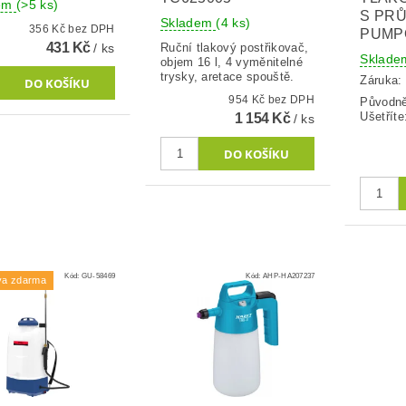
dem
(>5 ks)
S PR
Skladem
(4 ks)
356 Kč bez DPH
PUMPO
431 Kč
/ ks
Ruční tlakový postřikovač,
Sklad
objem 16 l, 4 vyměnitelné
trysky, aretace spouště.
Záruka:
954 Kč bez DPH
Původn
Ušetříte
1 154 Kč
/ ks
Kód:
GU-58469
Kód:
AHP-HA207237
va zdarma