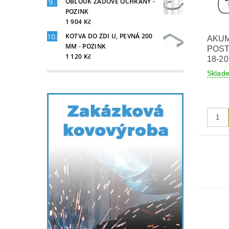
OBLOUK ZÁDOVÉ OCHRANY -
POZINK
1 904 Kč
KOTVA DO ZDI U, PEVNÁ 200
AKU
MM - POZINK
POST
1 120 Kč
18-20
Skla