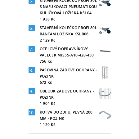
STAVEBNÍ KOLEČKO PROFI 80L
S NAFUKOVACÍ PNEUMATIKOU
KULIČKOVÁ LOŽISKA KSL04
1 938 Kč
STAVEBNÍ KOLEČKO PROFI 80L
BANTAM LOŽISKA KSLB06
2 129 Kč
OCELOVÝ DOPRAVNÍKOVÝ
VÁLEČEK MIS55-A10-420-450
756 Kč
PÁSOVINA ZÁDOVÉ OCHRANY -
POZINK
672 Kč
OBLOUK ZÁDOVÉ OCHRANY -
POZINK
1 904 Kč
KOTVA DO ZDI U, PEVNÁ 200
MM - POZINK
1 120 Kč