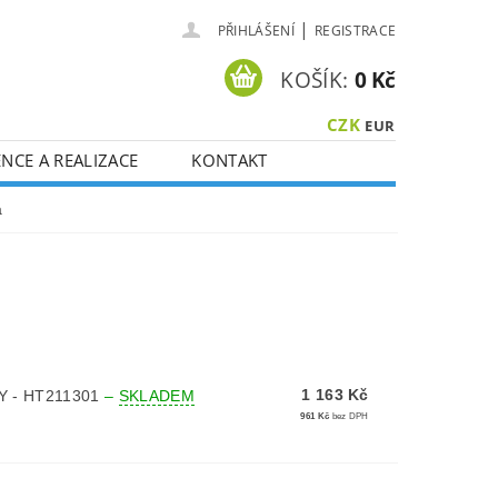
|
PŘIHLÁŠENÍ
REGISTRACE
KOŠÍK:
0 Kč
CZK
EUR
NCE A REALIZACE
KONTAKT
a
1 163 Kč
Y - HT211301
–
SKLADEM
961 Kč
bez DPH