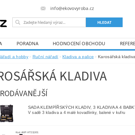
info@ekovovyroba.cz
A
PORADNA
HODNOCENÍ OBCHODU
REFERE
ářadí a hobby
Ruční nářadí
Kladiva a palice
Karosářská kladiv
ROSÁŘSKÁ KLADIVA
RODÁVANĚJŠÍ
SADA KLEMPÍŘSKÝCH KLADIV, 3 KLADIVA A 4 BABK
V sadě 3 kladiva a 4 malé kovadlinky, balené v kufru
Kód:
AHP-HT211301