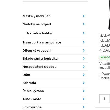
Městský mobiliář
Nádoby na odpad
Nářadí a hobby
SAD
KLE
Transport a manipulace
KLADI
4 BA
Dílenské vybavení
Skla
Skladování a logistika
V sadě
Hospodaření s vodou
kovadli
Původ
Dům
Ušetřít
Zahrada
Štíhlá výroba
Auto - moto
Kovovýroba