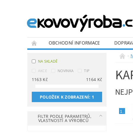
OBCHODNÍ INFORMACE
DOPRAV
BLOG
N
NA SKLADĚ
KA
AKCE
NOVINKA
TIP
1163
Kč
1164
Kč
NEJP
POLOŽEK K ZOBRAZENÍ:
1
1.
FILTR PODLE PARAMETRŮ,
VLASTNOSTÍ A VÝROBCŮ