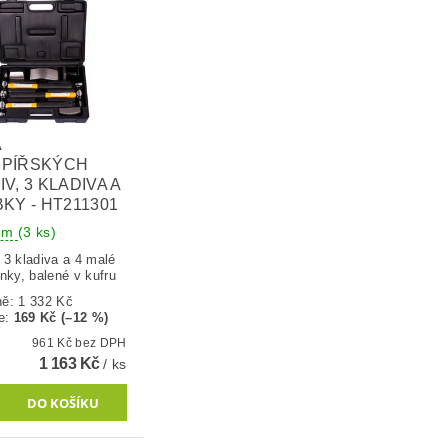
A
MPÍŘSKÝCH
V, 3 KLADIVA A
BKY - HT211301
dem
(3 ks)
 3 kladiva a 4 malé
nky, balené v kufru
ně:
1 332 Kč
e
:
169 Kč (–12 %)
961 Kč bez DPH
1 163 Kč
/ ks