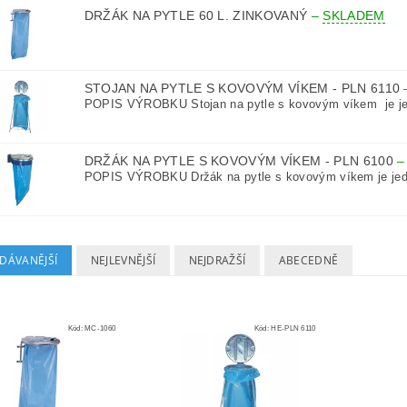
DRŽÁK NA PYTLE 60 L. ZINKOVANÝ
–
SKLADEM
STOJAN NA PYTLE S KOVOVÝM VÍKEM - PLN 6110
POPIS VÝROBKU Stojan na pytle s kovovým víkem je je
DRŽÁK NA PYTLE S KOVOVÝM VÍKEM - PLN 6100
POPIS VÝROBKU Držák na pytle s kovovým víkem je jed
DÁVANĚJŠÍ
NEJLEVNĚJŠÍ
NEJDRAŽŠÍ
ABECEDNĚ
Kód:
MC-1060
Kód:
HE-PLN 6110