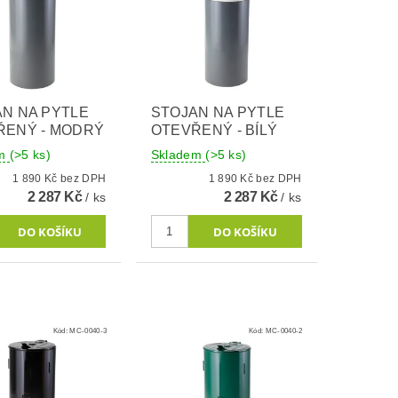
N NA PYTLE
STOJAN NA PYTLE
ŘENÝ - MODRÝ
OTEVŘENÝ - BÍLÝ
em
(>5 ks)
Skladem
(>5 ks)
1 890 Kč bez DPH
1 890 Kč bez DPH
2 287 Kč
2 287 Kč
/ ks
/ ks
Kód:
MC-0040-3
Kód:
MC-0040-2