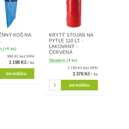
ĚNNÝ KOŠ NA
KRYTÝ STOJAN NA
L
PYTLE 110 LT. -
LAKOVANÝ -
em
(>5 ks)
ČERVENÁ
990 Kč bez DPH
Skladem
(4 ks)
1 198 Kč
/ ks
2 790 Kč bez DPH
3 376 Kč
/ ks