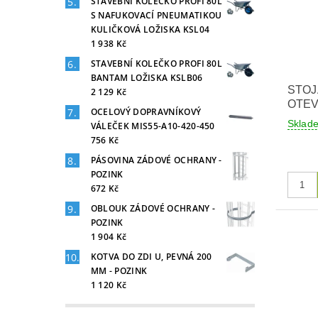
STAVEBNÍ KOLEČKO PROFI 80L
S NAFUKOVACÍ PNEUMATIKOU
KULIČKOVÁ LOŽISKA KSL04
1 938 Kč
STAVEBNÍ KOLEČKO PROFI 80L
BANTAM LOŽISKA KSLB06
STOJ
2 129 Kč
OTEV
OCELOVÝ DOPRAVNÍKOVÝ
Skla
VÁLEČEK MIS55-A10-420-450
756 Kč
PÁSOVINA ZÁDOVÉ OCHRANY -
POZINK
672 Kč
OBLOUK ZÁDOVÉ OCHRANY -
POZINK
1 904 Kč
KOTVA DO ZDI U, PEVNÁ 200
MM - POZINK
1 120 Kč