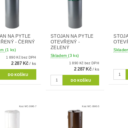
AN NA PYTLE
STOJAN NA PYTLE
STOJA
ŘENÝ - ČERNÝ
OTEVŘENÝ -
OTEV
ZELENÝ
dem
(1 ks)
Sklad
Skladem
(3 ks)
1 890 Kč bez DPH
2 287 Kč
/ ks
1 890 Kč bez DPH
2 287 Kč
/ ks
Kód:
MC-0040-7
Kód:
MC-0040-5