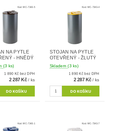
Kód:
MC-7343-5
Kód:
MC-7343-4
N NA PYTLE
STOJAN NA PYTLE
ŘENÝ - HNĚDÝ
OTEVŘENÝ - ŽLUTÝ
em
(3 ks)
Skladem
(3 ks)
1 890 Kč bez DPH
1 890 Kč bez DPH
2 287 Kč
2 287 Kč
/ ks
/ ks
Kód:
MC-7343-1
Kód:
MC-7343-7