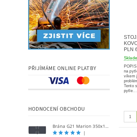
STOJ
KOVO
PLN 
Skla
POPIS V
PŘIJÍMÁME ONLINE PLATBY
na pyt
víkem 
problé
Tento s
pytle...
HODNOCENÍ OBCHODU
Brána G21 Marion 350x158 cm dvoukřídlá, antracitová
|