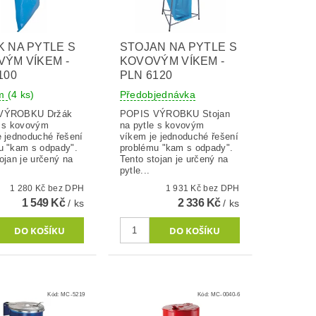
 NA PYTLE S
STOJAN NA PYTLE S
ÝM VÍKEM -
KOVOVÝM VÍKEM -
100
PLN 6120
em
(4 ks)
Předobjednávka
ROBKU Držák
POPIS VÝROBKU Stojan
e s kovovým
na pytle s kovovým
e jednoduché řešení
víkem je jednoduché řešení
u "kam s odpady".
problému "kam s odpady".
ojan je určený na
Tento stojan je určený na
pytle...
1 280 Kč bez DPH
1 931 Kč bez DPH
1 549 Kč
2 336 Kč
/ ks
/ ks
Kód:
MC-5219
Kód:
MC-0040-6