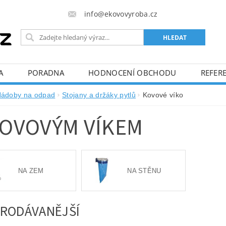
info@ekovovyroba.cz
A
PORADNA
HODNOCENÍ OBCHODU
REFERE
ádoby na odpad
Stojany a držáky pytlů
Kovové víko
KOVOVÝM VÍKEM
NA ZEM
NA STĚNU
RODÁVANĚJŠÍ