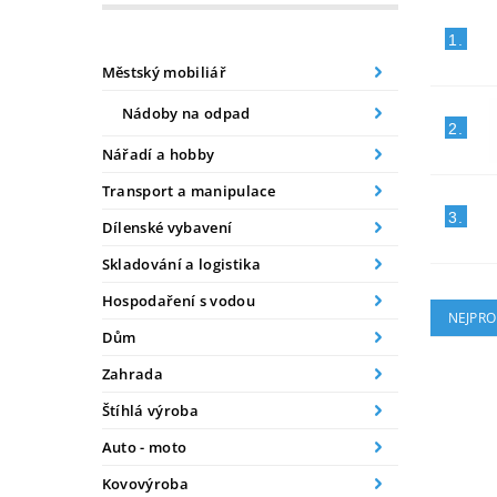
1.
Městský mobiliář
Nádoby na odpad
2.
Nářadí a hobby
Transport a manipulace
3.
Dílenské vybavení
Skladování a logistika
Hospodaření s vodou
NEJPRO
Dům
Zahrada
Štíhlá výroba
Auto - moto
Kovovýroba