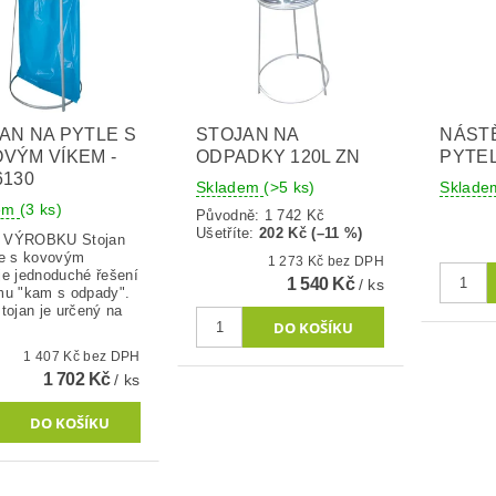
AN NA PYTLE S
STOJAN NA
NÁST
VÝM VÍKEM -
ODPADKY 120L ZN
PYTE
6130
Skladem
(>5 ks)
Sklad
dem
(3 ks)
Původně:
1 742 Kč
Ušetříte
:
202 Kč (–11 %)
ÝROBKU Stojan
le s kovovým
1 273 Kč bez DPH
je jednoduché řešení
1 540 Kč
/ ks
mu "kam s odpady".
tojan je určený na
1 407 Kč bez DPH
1 702 Kč
/ ks