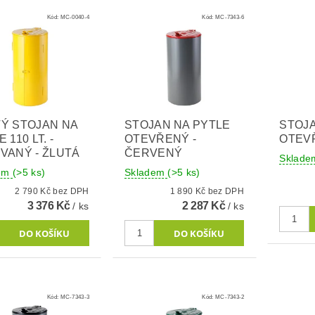
Kód:
MC-0040-4
Kód:
MC-7343-6
Ý STOJAN NA
STOJAN NA PYTLE
STOJA
 110 LT. -
OTEVŘENÝ -
OTEV
VANÝ - ŽLUTÁ
ČERVENÝ
Sklad
dem
(>5 ks)
Skladem
(>5 ks)
2 790 Kč bez DPH
1 890 Kč bez DPH
3 376 Kč
2 287 Kč
/ ks
/ ks
Kód:
MC-7343-3
Kód:
MC-7343-2