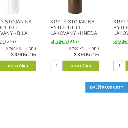
Ý STOJAN NA
KRYTÝ STOJAN NA
KRYT
 110 LT. -
PYTLE 110 LT. -
PYTLE 
VANÝ - BÍLÁ
LAKOVANÝ - HNĚDÁ
LAKO
dem
(5 ks)
Skladem
(3 ks)
Sklad
2 790 Kč bez DPH
2 790 Kč bez DPH
3 376 Kč
3 376 Kč
/ ks
/ ks
DALŠÍ PRODUKTY