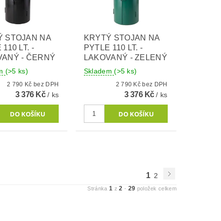
Ý STOJAN NA
KRYTÝ STOJAN NA
110 LT. -
PYTLE 110 LT. -
VANÝ - ČERNÝ
LAKOVANÝ - ZELENÝ
em
(>5 ks)
Skladem
(>5 ks)
2 790 Kč bez DPH
2 790 Kč bez DPH
3 376 Kč
3 376 Kč
/ ks
/ ks
1
2
1
2
29
Stránka
z
-
položek celkem