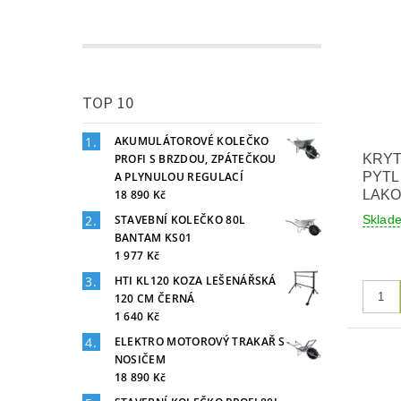
TOP 10
AKUMULÁTOROVÉ KOLEČKO
PROFI S BRZDOU, ZPÁTEČKOU
KRYT
A PLYNULOU REGULACÍ
PYTLE
18 890 Kč
LAKO
STAVEBNÍ KOLEČKO 80L
Skla
BANTAM KS01
1 977 Kč
HTI KL120 KOZA LEŠENÁŘSKÁ
120 CM ČERNÁ
1 640 Kč
ELEKTRO MOTOROVÝ TRAKAŘ S
NOSIČEM
18 890 Kč