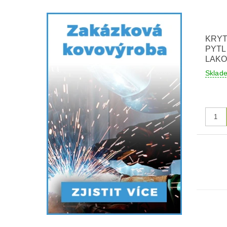
KRYT
PYTLE
LAKO
Skla