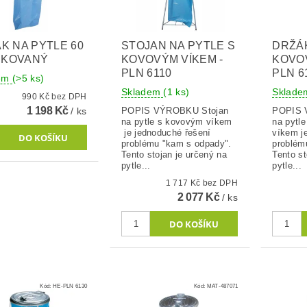
K NA PYTLE 60
STOJAN NA PYTLE S
DRŽÁK
INKOVANÝ
KOVOVÝM VÍKEM -
KOVOV
PLN 6110
PLN 6
dem
(>5 ks)
Skladem
(1 ks)
Sklad
990 Kč bez DPH
1 198 Kč
/ ks
POPIS VÝROBKU Stojan
POPIS VÝ
na pytle s kovovým víkem
na pytl
je jednoduché řešení
víkem j
problému "kam s odpady".
problém
Tento stojan je určený na
Tento st
pytle...
pytle...
1 717 Kč bez DPH
2 077 Kč
/ ks
Kód:
HE-PLN 6130
Kód:
MAT-487071