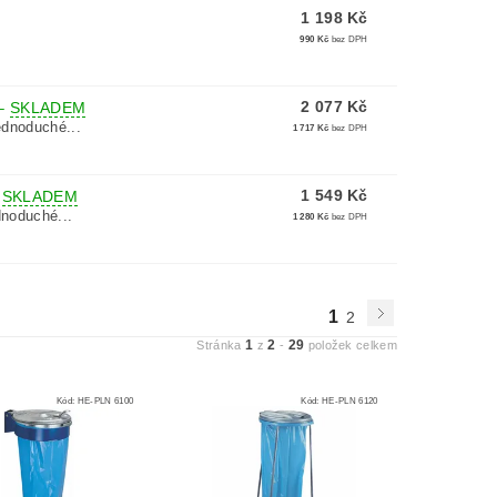
1 198 Kč
990 Kč
bez DPH
2 077 Kč
–
SKLADEM
dnoduché...
1 717 Kč
bez DPH
1 549 Kč
–
SKLADEM
noduché...
1 280 Kč
bez DPH
1
2
1
2
29
Stránka
z
-
položek celkem
Kód:
HE-PLN 6100
Kód:
HE-PLN 6120