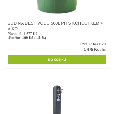
SUD NA DEŠŤ.VODU 500L PH S KOHOUTKEM +
VÍKO
Původně:
1 677 Kč
Ušetříte
:
199 Kč (–11 %)
1 221 Kč bez DPH
1 478 Kč
/ ks