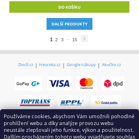
DALŠÍ PRODUKTY
...
1
2
3
15
Zboží.cz
|
Heureka.cz
|
Google nákupy
|
Akučko.cz
Používáme cookies, abychom Vám umožnili pohodlné
prohlížení webu a díky analýze provozu webu
neustále zlepšovali jeho funkce, výkon a použitelnost.
Dalším procházením tohoto webu vyjadřujete souhlas