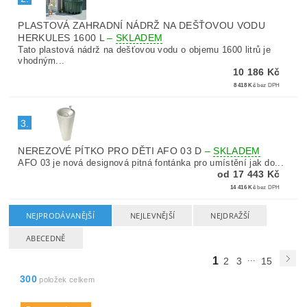
PLASTOVÁ ZAHRADNÍ NÁDRŽ NA DEŠŤOVOU VODU
HERKULES 1600 L
–
SKLADEM
Tato plastová nádrž na dešťovou vodu o objemu 1600 litrů je
vhodným...
10 186 Kč
8 418 Kč
bez DPH
3.
NEREZOVÉ PÍTKO PRO DĚTI AFO 03 D
–
SKLADEM
AFO 03 je nová designová pitná fontánka pro umístění jak do...
od 17 443 Kč
14 416 Kč
bez DPH
NEJPRODÁVANĚJŠÍ
NEJLEVNĚJŠÍ
NEJDRAŽŠÍ
ABECEDNĚ
...
1
2
3
15
300
položek celkem