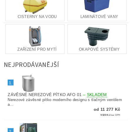
CISTERNY NA VODU
LAMINÁTOVÉ VANY
ZAŘÍZENÍ PRO MYTÍ
OKAPOVÉ SYSTÉMY
NEJPRODÁVANĚJŠÍ
1.
ZÁVĚSNÉ NEREZOVÉ PÍTKO AFO 01
–
SKLADEM
Nerezové závěsné pítko moderního designu s tlačným ventilem
a...
od 11 277 Kč
9 320 Kč
bez DPH
2.