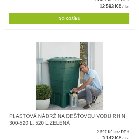
10 407 Kč bez DPH
12 593 Kč
/ ks
PLASTOVÁ NÁDRŽ NA DEŠŤOVOU VODU RHIN
300-520 L, 520 L,ZELENÁ
2 597 Kč bez DPH
3 142 Kč
/ ks