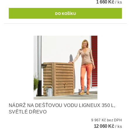
1 660 Kč
/ ks
NÁDRŽ NA DEŠŤOVOU VODU LIGNEUX 350 L,
SVĚTLÉ DŘEVO
9 967 Kč bez DPH
12 060 Kč
/ ks