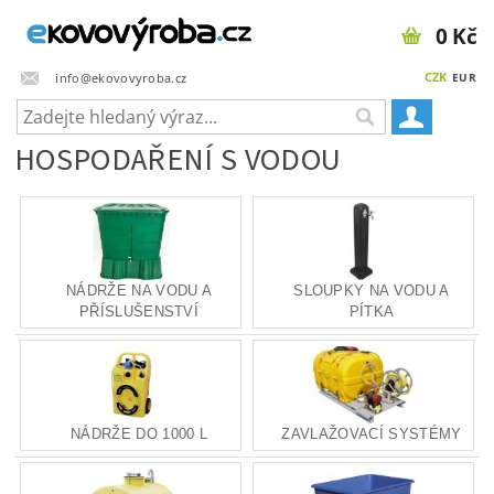
0 Kč
CZK
info@ekovovyroba.cz
EUR
HOSPODAŘENÍ S VODOU
NÁDRŽE NA VODU A
SLOUPKY NA VODU A
PŘÍSLUŠENSTVÍ
PÍTKA
NÁDRŽE DO 1000 L
ZAVLAŽOVACÍ SYSTÉMY