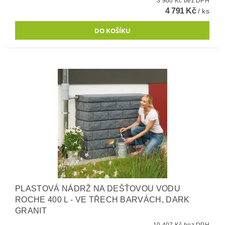
3 960 Kč bez DPH
4 791 Kč
/ ks
PLASTOVÁ NÁDRŽ NA DEŠŤOVOU VODU
ROCHE 400 L - VE TŘECH BARVÁCH, DARK
GRANIT