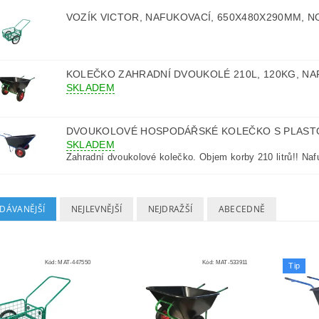
VOZÍK VICTOR, NAFUKOVACÍ, 650X480X290MM, 
KOLEČKO ZAHRADNÍ DVOUKOLÉ 210L, 120KG, NA
SKLADEM
DVOUKOLOVÉ HOSPODÁŘSKÉ KOLEČKO S PLAST
SKLADEM
Zahradní dvoukolové kolečko. Objem korby 210 litrů!! Naf
DÁVANĚJŠÍ
NEJLEVNĚJŠÍ
NEJDRAŽŠÍ
ABECEDNĚ
Kód:
MAT-447550
Kód:
MAT-533911
Tip