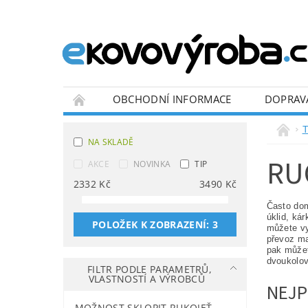
OBCHODNÍ INFORMACE
DOPRAV
BLOG
T
NA SKLADĚ
RU
AKCE
NOVINKA
TIP
2332
Kč
3490
Kč
Často dom
úklid, ká
POLOŽEK K ZOBRAZENÍ:
3
můžete vy
převoz ma
pak můžet
dvoukolov
FILTR PODLE PARAMETRŮ,
VLASTNOSTÍ A VÝROBCŮ
NEJP
MOŽNOST SKLOPIT RUKOJEŤ