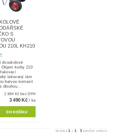
KOLOVÉ
ODÁŘSKÉ
ČKO S
TOVOU
U 210L KH210
m
í dvoukolové
. Objem korby 210
Nafukovací
odrý lakovaný rám
ou barvou komaxit
 s dlouhou...
2 884 Kč bez DPH
3 490 Kč
/ ks
1
1
3
Stránka
z
-
položek celkem