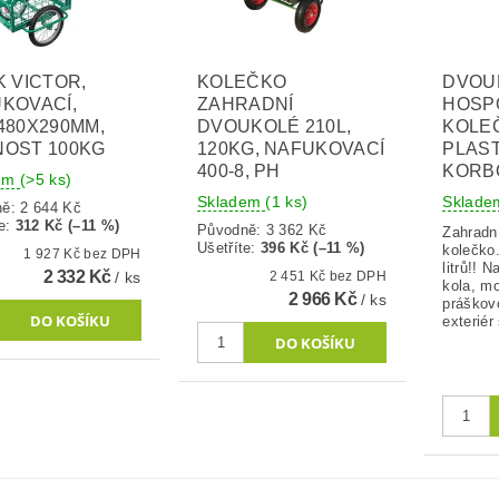
K VICTOR,
KOLEČKO
DVOU
KOVACÍ,
ZAHRADNÍ
HOSP
480X290MM,
DVOUKOLÉ 210L,
KOLE
OST 100KG
120KG, NAFUKOVACÍ
PLAS
400-8, PH
KORBO
dem
(>5 ks)
Skladem
(1 ks)
Sklade
ně:
2 644 Kč
e
:
312 Kč (–11 %)
Původně:
3 362 Kč
Zahradn
Ušetříte
:
396 Kč (–11 %)
kolečko
1 927 Kč bez DPH
litrů!! 
2 332 Kč
/ ks
2 451 Kč bez DPH
kola, m
2 966 Kč
/ ks
práškov
exteriér