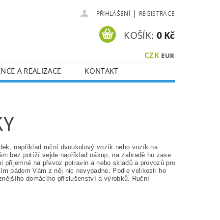
|
PŘIHLÁŠENÍ
REGISTRACE
KOŠÍK:
0 Kč
CZK
EUR
NCE A REALIZACE
KONTAKT
KY
dek, například ruční dvoukolový vozík nebo vozík na
vám bez potíží vejde například nákup, na zahradě ho zase
mi příjemné na převoz potravin a nebo skladů a provozů pro
 tím pádem Vám z něj nic nevypadne. Podle velikosti ho
různějšího domácího příslušenství a výrobků. Ruční