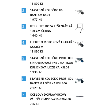
18 890 Kč
STAVEBNÍ KOLEČKO 80L
BANTAM KS01
1 977 Kč
HTI KL120 KOZA LEŠENÁŘSKÁ
120 CM ČERNÁ
1 640 Kč
ELEKTRO MOTOROVÝ TRAKAŘ S
NOSIČEM
18 890 Kč
STAVEBNÍ KOLEČKO PROFI 80L
S NAFUKOVACÍ PNEUMATIKOU
KULIČKOVÁ LOŽISKA KSL04
1 938 Kč
STAVEBNÍ KOLEČKO PROFI 80L
BANTAM LOŽISKA KSLB06
2 129 Kč
OCELOVÝ DOPRAVNÍKOVÝ
VÁLEČEK MIS55-A10-420-450
756 Kč