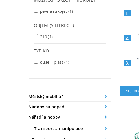
pevná rukojeť
(1)
1.
OBJEM (V LITRECH)
210
(1)
2.
TYP KOL
duše + plášť
(1)
3.
NEJPRO
Městský mobiliář
Nádoby na odpad
Nářadí a hobby
Transport a manipulace