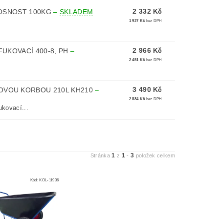
2 332 Kč
NOSNOST 100KG
–
SKLADEM
1 927 Kč
bez DPH
2 966 Kč
FUKOVACÍ 400-8, PH
–
2 451 Kč
bez DPH
3 490 Kč
OVOU KORBOU 210L KH210
–
2 884 Kč
bez DPH
ukovací...
1
1
3
Stránka
z
-
položek celkem
Kód:
KOL-11936