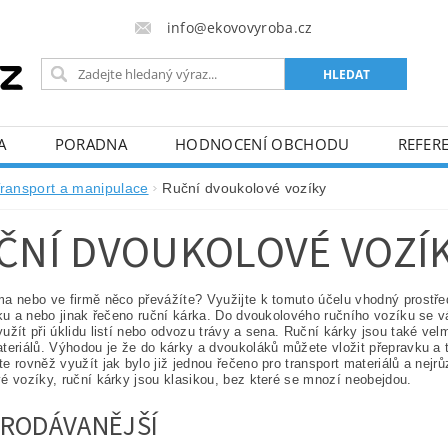
info@ekovovyroba.cz
A
PORADNA
HODNOCENÍ OBCHODU
REFERE
ransport a manipulace
Ruční dvoukolové vozíky
ČNÍ DVOUKOLOVÉ VOZÍ
a nebo ve firmě něco převážíte? Využijte k tomuto účelu vhodný prostře
rku a nebo jinak řečeno ruční kárka. Do dvoukolového ručního vozíku se 
užít při úklidu listí nebo odvozu trávy a sena. Ruční kárky jsou také vel
teriálů. Výhodou je že do kárky a dvoukoláků můžete vložit přepravku a
e rovněž využít jak bylo již jednou řečeno pro transport materiálů a nej
é vozíky, ruční kárky jsou klasikou, bez které se mnozí neobejdou.
RODÁVANĚJŠÍ