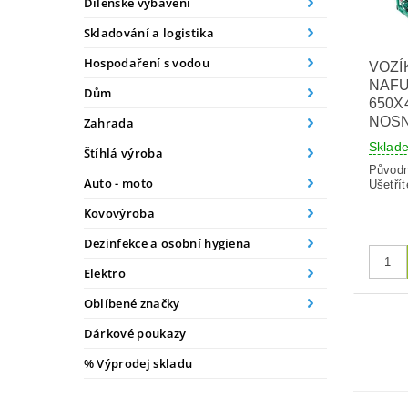
Dílenské vybavení
Skladování a logistika
Hospodaření s vodou
VOZÍ
NAFU
Dům
650X
NOSN
Zahrada
Skla
Štíhlá výroba
Původ
Auto - moto
Ušetřít
Kovovýroba
Dezinfekce a osobní hygiena
Elektro
Oblíbené značky
Dárkové poukazy
% Výprodej skladu