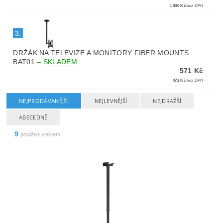
1 346 Kč
bez DPH
3.
DRŽÁK NA TELEVIZE A MONITORY FIBER MOUNTS
BAT01
–
SKLADEM
571 Kč
472 Kč
bez DPH
NEJPRODÁVANĚJŠÍ
NEJLEVNĚJŠÍ
NEJDRAŽŠÍ
ABECEDNĚ
9
položek celkem