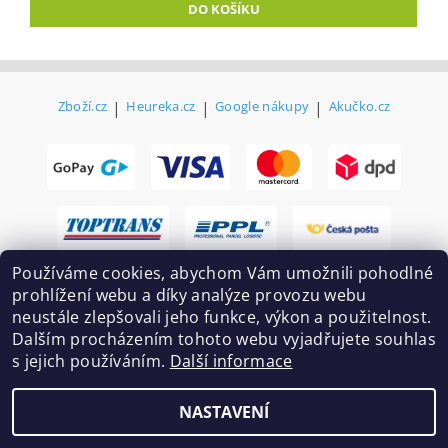
Zboží.cz
|
Heureka.cz
|
Google nákupy
|
Akučko.cz
Používáme cookies, abychom Vám umožnili pohodlné
prohlížení webu a díky analýze provozu webu
neustále zlepšovali jeho funkce, výkon a použitelnost.
Dalším procházením tohoto webu vyjadřujete souhlas
s jejich používáním.
Další informace
2026 ©
Ekovovyroba.cz
, všechna práva vyhrazena
NASTAVENÍ
Vytvořil Shoptet