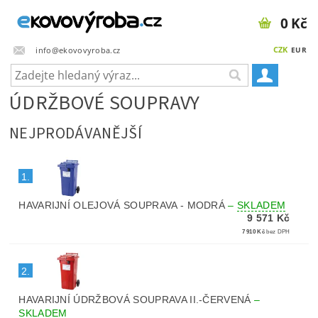
0 Kč
CZK
info@ekovovyroba.cz
EUR
ÚDRŽBOVÉ SOUPRAVY
NEJPRODÁVANĚJŠÍ
1.
HAVARIJNÍ OLEJOVÁ SOUPRAVA - MODRÁ
–
SKLADEM
9 571 Kč
7 910 Kč
bez DPH
2.
HAVARIJNÍ ÚDRŽBOVÁ SOUPRAVA II.-ČERVENÁ
–
SKLADEM