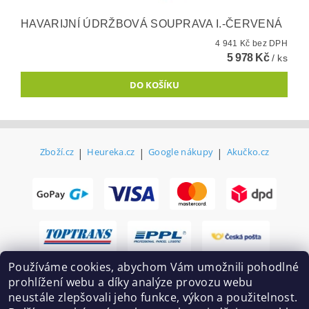
HAVARIJNÍ ÚDRŽBOVÁ SOUPRAVA I.-ČERVENÁ
4 941 Kč bez DPH
5 978 Kč
/ ks
Zboží.cz
|
Heureka.cz
|
Google nákupy
|
Akučko.cz
Používáme cookies, abychom Vám umožnili pohodlné
prohlížení webu a díky analýze provozu webu
neustále zlepšovali jeho funkce, výkon a použitelnost.