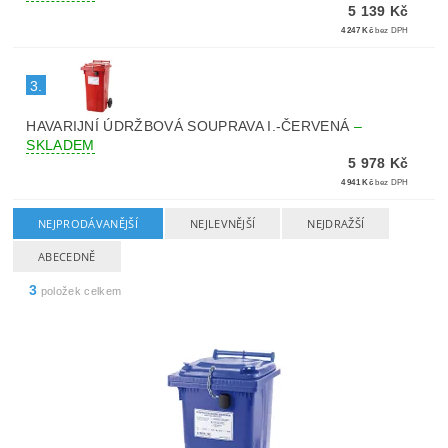
5 139 Kč
4 247 Kč
bez DPH
3.
HAVARIJNÍ ÚDRŽBOVÁ SOUPRAVA I.-ČERVENÁ
–
SKLADEM
5 978 Kč
4 941 Kč
bez DPH
NEJPRODÁVANĚJŠÍ
NEJLEVNĚJŠÍ
NEJDRAŽŠÍ
ABECEDNĚ
3
položek celkem