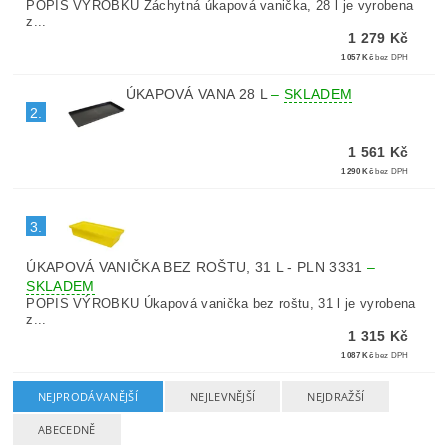
POPIS VÝROBKU Záchytná úkapová vanička, 28 l je vyrobena
z...
1 279 Kč
1 057 Kč
bez DPH
ÚKAPOVÁ VANA 28 L
–
SKLADEM
2.
1 561 Kč
1 290 Kč
bez DPH
3.
ÚKAPOVÁ VANIČKA BEZ ROŠTU, 31 L - PLN 3331
–
SKLADEM
POPIS VÝROBKU Úkapová vanička bez roštu, 31 l je vyrobena
z...
1 315 Kč
1 087 Kč
bez DPH
NEJPRODÁVANĚJŠÍ
NEJLEVNĚJŠÍ
NEJDRAŽŠÍ
ABECEDNĚ