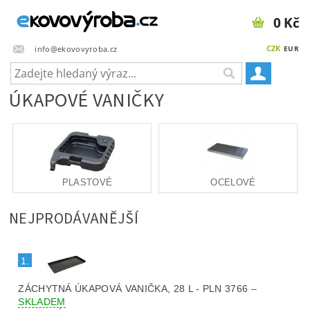
0 Kč
CZK
info@ekovovyroba.cz
EUR
ÚKAPOVÉ VANIČKY
PLASTOVÉ
OCELOVÉ
NEJPRODÁVANĚJŠÍ
1.
ZÁCHYTNÁ ÚKAPOVÁ VANIČKA, 28 L - PLN 3766
–
SKLADEM