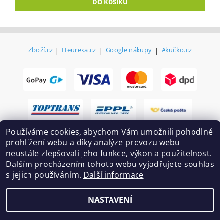
Zboží.cz
|
Heureka.cz
|
Google nákupy
|
Akučko.cz
Používáme cookies, abychom Vám umožnili pohodlné
prohlížení webu a díky analýze provozu webu
neustále zlepšovali jeho funkce, výkon a použitelnost.
Dalším procházením tohoto webu vyjadřujete souhlas
s jejich používáním.
Další informace
2026 ©
Ekovovyroba.cz
, všechna práva vyhrazena
NASTAVENÍ
Vytvořil Shoptet