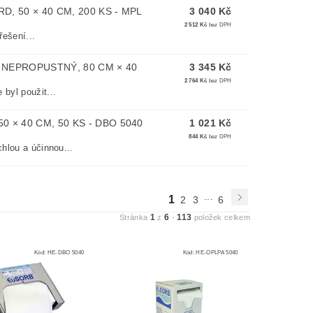
, 50 × 40 CM, 200 KS - MPL
3 040 Kč
2 512 Kč
bez DPH
ešení...
 NEPROPUSTNÝ, 80 CM × 40
3 345 Kč
2 764 Kč
bez DPH
yl použit...
 × 40 CM, 50 KS - DBO 5040
1 021 Kč
844 Kč
bez DPH
hlou a účinnou...
...
1
2
3
6
1
6
113
Stránka
z
-
položek celkem
Kód:
HE-DBO 5040
Kód:
HE-OPLPA 5040