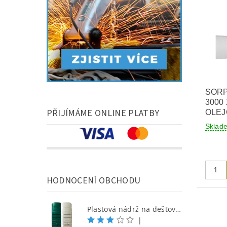
SORP
3000 
PŘIJÍMÁME ONLINE PLATBY
OLE
Skla
HODNOCENÍ OBCHODU
Plastová nádrž na dešťovou vodu SEINE 650 l, písková
|