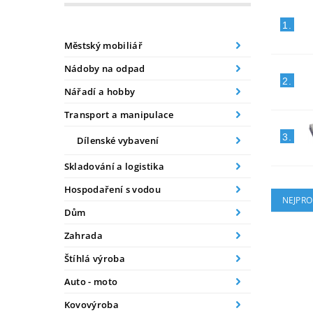
1.
Městský mobiliář
Nádoby na odpad
2.
Nářadí a hobby
Transport a manipulace
3.
Dílenské vybavení
Skladování a logistika
Hospodaření s vodou
NEJPRO
Dům
Zahrada
Štíhlá výroba
Auto - moto
Kovovýroba