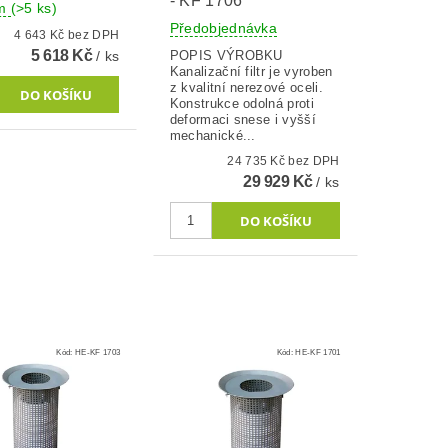
- KF 1706
em
(>5 ks)
Předobjednávka
4 643 Kč bez DPH
5 618 Kč
/ ks
POPIS VÝROBKU
Kanalizační filtr je vyroben
z kvalitní nerezové oceli.
Konstrukce odolná proti
deformaci snese i vyšší
mechanické...
24 735 Kč bez DPH
29 929 Kč
/ ks
Kód:
HE-KF 1703
Kód:
HE-KF 1701