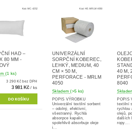
Kód:
MC-4252
Kód:
HE-MRLM 4050
ČNÍ HAD –
UNIVERZÁLNÍ
OLEJ
X 80 MM -
SORPČNÍ KOBEREC,
KOBER
JOVÝ
LEHKÝ, MEDIUM, 40
STAND
CM × 50 M,
40 M, 
dem
(1 ks)
PERFORACE - MRLM
PERF
3 290 Kč bez DPH
4050
8040
3 981 Kč
/ ks
Skladem
(>5 ks)
Sklad
POPIS VÝROBKU
POPIS VÝR
Univerzální textilní sorbent
textilní
– odolný, efektivní,
rychlou 
všestranný. Rychlá
olejů, 
absorpce kapalin,
dalších 
spolehlivě absorbuje oleje
ropy....
i...