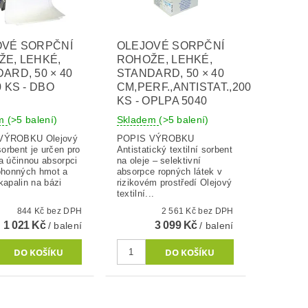
OVÉ SORPČNÍ
OLEJOVÉ SORPČNÍ
E, LEHKÉ,
ROHOŽE, LEHKÉ,
ARD, 50 × 40
STANDARD, 50 × 40
0 KS - DBO
CM,PERF.,ANTISTAT.,200
KS - OPLPA 5040
em
(>5 balení)
Skladem
(>5 balení)
OBKU Olejový
POPIS VÝROBKU
 sorbent je určen pro
Antistatický textilní sorbent
a účinnou absorpci
na oleje – selektivní
pohonných hmot a
absorpce ropných látek v
kapalin na bázi
rizikovém prostředí Olejový
textilní...
844 Kč bez DPH
2 561 Kč bez DPH
1 021 Kč
3 099 Kč
/ balení
/ balení