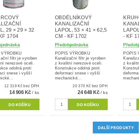
ERCOVÝ
OBDÉLNÍKOVÝ
KRUH
LIZAČNÍ
KANALIZAČNÍ
KANAL
, 29 × 29 × 32
LAPOL, 53 × 41 × 62,5
LAPOL
KF 1704
CM - KF 1702
- KF 1
bjednávka
Předobjednávka
Předob
S VÝROBKU
POPIS VÝROBKU
POPIS
ační filtr je vyroben
Kanalizační filtr je vyroben
Kanaliza
tní nerezové oceli.
z kvalitní nerezové oceli.
z kvalit
ukce odolná proti
Konstrukce odolná proti
Konstruk
aci snese i vyšší
deformaci snese i vyšší
deforma
ické...
mechanické...
mechani
12 319 Kč bez DPH
20 370 Kč bez DPH
14 906 Kč
24 648 Kč
/ ks
/ ks
DALŠÍ PRODUKTY