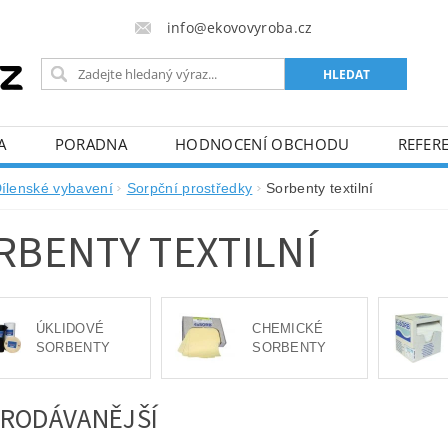
info@ekovovyroba.cz
A
PORADNA
HODNOCENÍ OBCHODU
REFERE
ílenské vybavení
Sorpční prostředky
Sorbenty textilní
RBENTY TEXTILNÍ
ÚKLIDOVÉ
CHEMICKÉ
SORBENTY
SORBENTY
RODÁVANĚJŠÍ