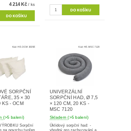
4 214 Kč
/ ks
Kód:
HE-OCM 3035E
Kód:
HE-MSC 7120
OVÉ SORPČNÍ
UNIVERZÁLNÍ
ÁŘE, 35 × 30
SORPČNÍ HAD, Ø 7,5
0 KS - OCM
× 120 CM, 20 KS -
MSC 7120
em
(>5 balení)
Skladem
(>5 balení)
OBKU Sorpční
Úklidový sorpční had: -
je na povrchu tvořen
vhodný pro zachycování a