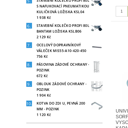
STAVEBNÍ KOLEČKO PROFI 80L
S NAFUKOVACÍ PNEUMATIKOU
KULIČKOVÁ LOŽISKA KSL04
1 938 Kč
STAVEBNÍ KOLEČKO PROFI 80L
BANTAM LOŽISKA KSLB06
2 129 Kč
OCELOVÝ DOPRAVNÍKOVÝ
VÁLEČEK MIS55-A10-420-450
756 Kč
PÁSOVINA ZÁDOVÉ OCHRANY -
POZINK
672 Kč
OBLOUK ZÁDOVÉ OCHRANY -
POZINK
1 904 Kč
KOTVA DO ZDI U, PEVNÁ 200
MM - POZINK
UNIV
1 120 Kč
SORP
VYS