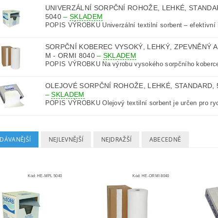
UNIVERZÁLNÍ SORPČNÍ ROHOŽE, LEHKÉ, STANDARD
5040
–
SKLADEM
POPIS VÝROBKU Univerzální textilní sorbent – efektivní ř
SORPČNÍ KOBEREC VYSOKÝ, LEHKÝ, ZPEVNĚNÝ A
M - ORMI 8040
–
SKLADEM
POPIS VÝROBKU Na výrobu vysokého sorpčního koberce b
OLEJOVÉ SORPČNÍ ROHOŽE, LEHKÉ, STANDARD, 50
–
SKLADEM
POPIS VÝROBKU Olejový textilní sorbent je určen pro ryc
DÁVANĚJŠÍ
NEJLEVNĚJŠÍ
NEJDRAŽŠÍ
ABECEDNĚ
Kód:
HE-MPL 5040
Kód:
HE-ORMI 8040