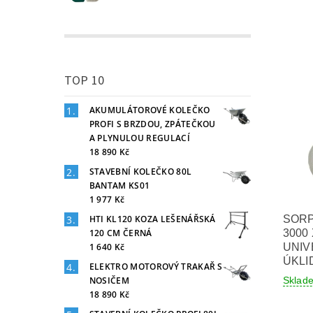
TOP 10
AKUMULÁTOROVÉ KOLEČKO
PROFI S BRZDOU, ZPÁTEČKOU
A PLYNULOU REGULACÍ
18 890 Kč
STAVEBNÍ KOLEČKO 80L
BANTAM KS01
1 977 Kč
HTI KL120 KOZA LEŠENÁŘSKÁ
SORP
120 CM ČERNÁ
3000 
1 640 Kč
UNIV
ÚKLI
ELEKTRO MOTOROVÝ TRAKAŘ S
NOSIČEM
Skla
18 890 Kč