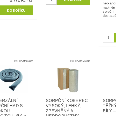
2 771 Kč
/ ks
netkanou
naplněn
sorpční 
dostateč
Kód:
HE-MSC 8300
Kód:
HE-MRMI 8040
ERZÁLNÍ
SORPČNÍ KOBEREC
SORP
ČNÍ HAD S
VYSOKÝ, LEHKÝ,
TĚŽK
OKOU
ZPEVNĚNÝ A
BÍLÝ 