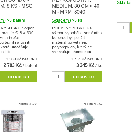
CITOU, Ø 8 ×
NEPROPUSTNÝ,
Sklad
M, 8 KS - MSC
MEDIUM, 80 CM × 40
M - MRMI 8040
dem
(>5 balení)
Skladem
(>5 ks)
ÝROBKU Sorpční
POPIS VÝROBKU Na
 rozměr Ø 8 × 300
výrobu vysokého sorpčního
vrch tvořen
koberce byl použit
u textílii a uvnitř
materiál polyetylen,
, která umožňuje
polypropylen, který se
uniklé...
vyznačuje chemickou...
2 308 Kč bez DPH
2 764 Kč bez DPH
2 793 Kč
3 345 Kč
/ balení
/ ks
Kód:
HE-KF 1704
Kód:
HE-KF 1702