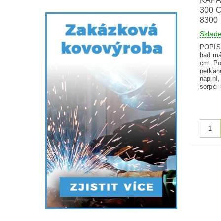
KAPA
300 C
8300
Skla
POPIS V
had má
cm. Po
netkano
náplní
sorpci 