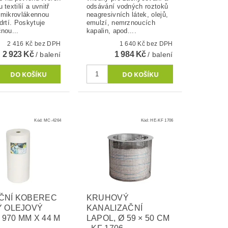
 textilií a uvnitř
odsávání vodných roztoků
 mikrovlákennou
neagresivních látek, olejů,
drtí. Poskytuje
emulzí, nemrznoucích
nou...
kapalin, apod....
2 416 Kč bez DPH
1 640 Kč bez DPH
2 923 Kč
1 984 Kč
/ balení
/ balení
Kód:
MC-4264
Kód:
HE-KF 1706
ČNÍ KOBEREC
KRUHOVÝ
Ý OLEJOVÝ
KANALIZAČNÍ
– 970 MM X 44 M
LAPOL, Ø 59 × 50 CM