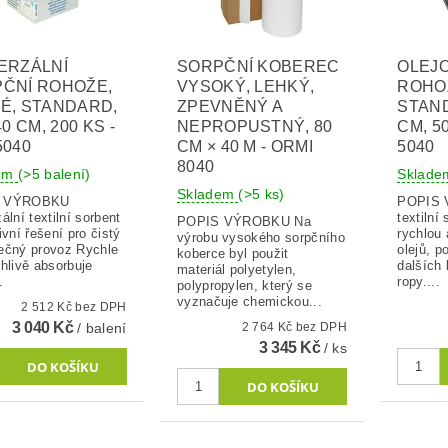
ERZÁLNÍ
SORPČNÍ KOBEREC
OLEJ
ČNÍ ROHOŽE,
VYSOKÝ, LEHKÝ,
ROHOŽ
É, STANDARD,
ZPEVNĚNÝ A
STAND
40 CM, 200 KS -
NEPROPUSTNÝ, 80
CM, 5
5040
CM × 40 M - ORMI
5040
8040
dem
(>5 balení)
Sklad
Skladem
(>5 ks)
S VÝROBKU
POPIS VÝR
ální textilní sorbent
textilní
POPIS VÝROBKU Na
ivní řešení pro čistý
rychlou 
výrobu vysokého sorpčního
ečný provoz Rychle
olejů, 
koberce byl použit
hlivě absorbuje
dalších 
materiál polyetylen,
.
ropy....
polypropylen, který se
vyznačuje chemickou...
2 512 Kč bez DPH
3 040 Kč
/ balení
2 764 Kč bez DPH
3 345 Kč
/ ks