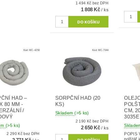
1 494 Kč bez DPH
1 808 Kč
/ ks
Kód:
MC-4250
Kód:
MC-7044
ČNÍ HAD –
SORPČNÍ HAD (20
OLEJ
X 80 MM -
KS)
POLŠT
ERZÁLNÍ /
CM, 2
Skladem
(>5 ks)
DOVÝ
3035E
2 190 Kč bez DPH
dem
(>5 ks)
Sklad
2 650 Kč
/ ks
2 290 Kč bez DPH
POPIS VÝR
polštář 