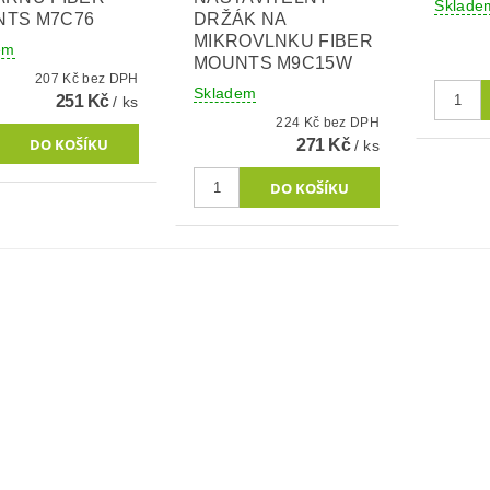
Sklade
TS M7C76
DRŽÁK NA
MIKROVLNKU FIBER
em
MOUNTS M9C15W
207 Kč bez DPH
Skladem
251 Kč
/ ks
224 Kč bez DPH
271 Kč
/ ks