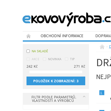
OBCHODNÍ INFORMACE
DOPRAV
BLOG
NA SKLADĚ
DR
AKCE
NOVINKA
TIP
242
Kč
271
Kč
NEJP
POLOŽEK K ZOBRAZENÍ:
3
1.
FILTR PODLE PARAMETRŮ,
VLASTNOSTÍ A VÝROBCŮ