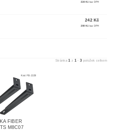
224 Kč
bez DPH
242 Kč
200 Kč
bez DPH
1
1
3
Stránka
z
-
položek celkem
Kód:
FB-1328
KA FIBER
TS M8C07