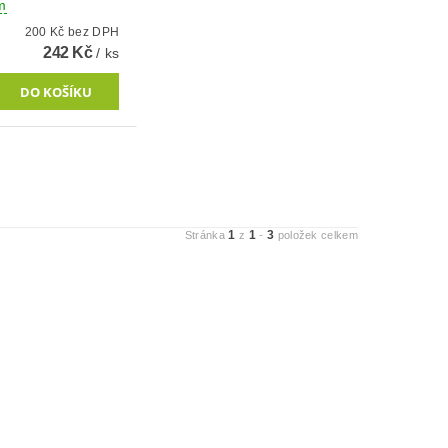
m
200 Kč bez DPH
242 Kč
/ ks
1
1
3
Stránka
z
-
položek celkem