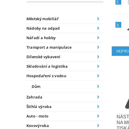
2.
Městský mobiliář
3.
Nádoby na odpad
Nářadí a hobby
Transport a manipulace
NEJPRO
Dílenské vybavení
Skladování a logistika
Hospodaření s vodou
Dům
Zahrada
Štíhlá výroba
Auto - moto
NÁS
NA M
Kovovýroba
TISK