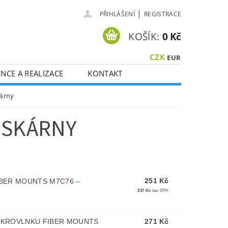
|
PŘIHLÁŠENÍ
REGISTRACE
KOŠÍK:
0 Kč
CZK
EUR
NCE A REALIZACE
KONTAKT
kárny
ISKÁRNY
251 Kč
IBER MOUNTS M7C76
–
207 Kč
bez DPH
IKROVLNKU FIBER MOUNTS
271 Kč