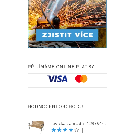
PŘIJÍMÁME ONLINE PLATBY
HODNOCENÍ OBCHODU
lavička zahradní 123x54x77cm litina/dřevo
|