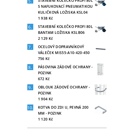
STAVEBNÍ KOLEČKO PROFI 80L
S NAFUKOVACÍ PNEUMATIKOU
KULIČKOVÁ LOŽISKA KSL04
1 938 Kč
STAVEBNÍ KOLEČKO PROFI 80L
BANTAM LOŽISKA KSLB06
2 129 Kč
OCELOVÝ DOPRAVNÍKOVÝ
VÁLEČEK MIS55-A10-420-450
756 Kč
PÁSOVINA ZÁDOVÉ OCHRANY -
POZINK
672 Kč
OBLOUK ZÁDOVÉ OCHRANY -
POZINK
1 904 Kč
KOTVA DO ZDI U, PEVNÁ 200
MM - POZINK
1 120 Kč