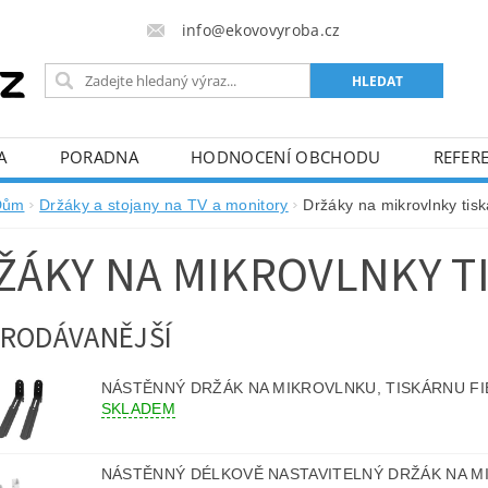
info@ekovovyroba.cz
A
PORADNA
HODNOCENÍ OBCHODU
REFERE
Dům
Držáky a stojany na TV a monitory
Držáky na mikrovlnky tis
ŽÁKY NA MIKROVLNKY T
RODÁVANĚJŠÍ
NÁSTĚNNÝ DRŽÁK NA MIKROVLNKU, TISKÁRNU F
SKLADEM
NÁSTĚNNÝ DÉLKOVĚ NASTAVITELNÝ DRŽÁK NA M