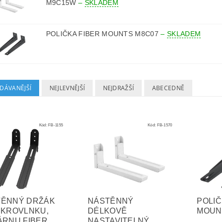
M9C15W
–
SKLADEM
POLIČKA FIBER MOUNTS M8C07
–
SKLADEM
DÁVANĚJŠÍ
NEJLEVNĚJŠÍ
NEJDRAŽŠÍ
ABECEDNĚ
Kód:
FB-1155
Kód:
FB-1570
TĚNNÝ DRŽÁK
NÁSTĚNNÝ
POLIČ
IKROVLNKU,
DÉLKOVĚ
MOUN
ÁRNU FIBER
NASTAVITELNÝ