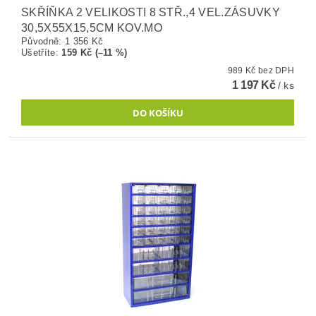
SKŘÍŇKA 2 VELIKOSTI 8 STŘ.,4 VEL.ZÁSUVKY
30,5X55X15,5CM KOV.MO
Původně:
1 356 Kč
Ušetříte
:
159 Kč (–11 %)
989 Kč bez DPH
1 197 Kč
/ ks