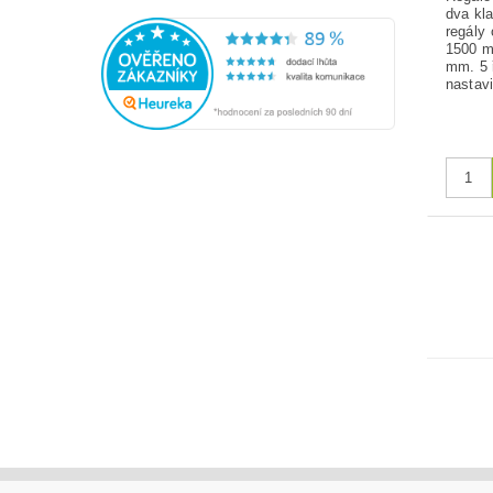
dva kl
regály
1500 m
mm. 5 
nastavi