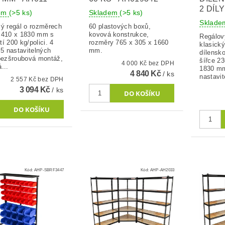
2 DÍLY
dem
(>5 ks)
Skladem
(>5 ks)
Sklad
vý regál o rozměrech
60 plastových boxů,
 410 x 1830 mm s
kovová konstrukce,
Regálov
í 200 kg/polici. 4
rozměry 765 x 305 x 1660
klasický
 5 nastavitelných
mm.
dílensko
 bezšroubová montáž,
šířce 2
4 000 Kč bez DPH
...
1830 m
4 840 Kč
/ ks
nastavit
2 557 Kč bez DPH
3 094 Kč
/ ks
Kód:
AHP-SBRF3447
Kód:
AHP-AH2033