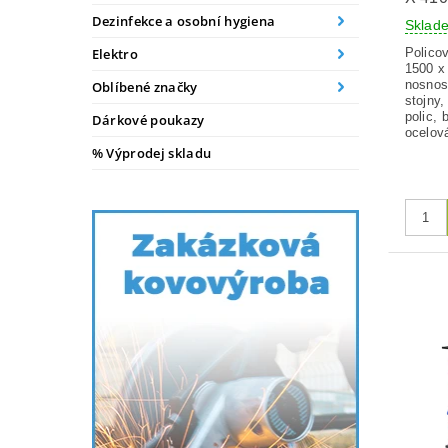
Dezinfekce a osobní hygiena
Skla
Polico
Elektro
1500 x
nosnost
Oblíbené značky
stojny,
polic,
Dárkové poukazy
ocelová
% Výprodej skladu