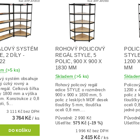
Kód:
AHP-AH2022
Kód:
AHP-AH2003
ÁLOVÝ SYSTÉM
ROHOVÝ POLICOVÝ
POLI
, 2 DÍLY -
REGÁL STYLE, 5
STYLE
22
POLIC, 900 X 900 X
1200 X
1830 MM
MM
dem
(>5 ks)
Skladem
(>5 ks)
Sklad
vý systém obsahuje
ký úzký rovný a
Rohový policový regál
Policov
regál. Celková šířka
edice STYLE o rozměrech
1200 x 
y 1800 mm a výška
900 x 900 x 1830 mm, 5
polic z
m. Konstrukce z 0,8
polic z lesklých MDF desek
tloušťk
i, 5...
tloušťky 5 mm, tloušťka
oceli 0
oceli 0,8 mm....
jedné po
3 111 Kč bez DPH
3 764 Kč
/ ks
Původně:
2 990 Kč
Původn
Ušetříte
:
575 Kč (–19 %)
Ušetříte
1 996 Kč bez DPH
2 415 Kč
/ ks