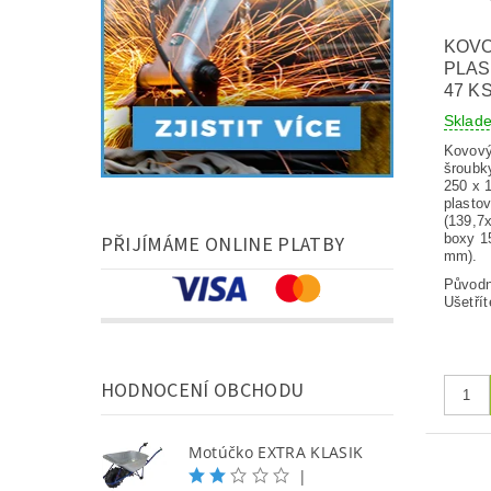
KOVO
PLAS
47 K
Skla
Kovový
šroubk
250 x 
plasto
(139,7
boxy 1
PŘIJÍMÁME ONLINE PLATBY
mm).
Původ
Ušetřít
HODNOCENÍ OBCHODU
Motúčko EXTRA KLASIK
|