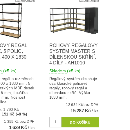
Kód:
AHP-AH2002
Kód:
AHP-AH1010
COVÝ REGÁL
ROHOVÝ REGÁLOVÝ
, 5 POLIC,
SYSTÉM MASTER S
 400 X 1830
DÍLENSKOU SKŘÍNÍ,
4 DÍLY - AH1010
em
(>5 ks)
Skladem
(>5 ks)
ý regál o rozměrech
Regálový systém obsahuje
400 x 1830 mm, 5
dva klasické policové
 lesklých MDF desek
regály, rohový regál a
y 5 mm, tloušťka
dílenskou skříň. Výška
,8 mm. Nosnost
1830 mm.
lice...
12 634 Kč bez DPH
ě:
1 790 Kč
15 287 Kč
/ ks
:
151 Kč (–8 %)
1 355 Kč bez DPH
1 639 Kč
/ ks