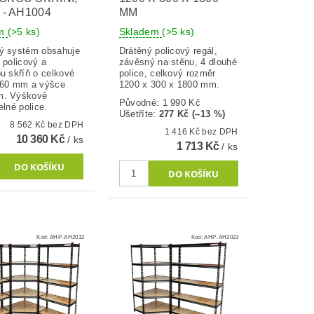
 - AH1004
MM
em
(>5 ks)
Skladem
(>5 ks)
ý systém obsahuje
Drátěný policový regál,
 policový a
závěsný na stěnu, 4 dlouhé
u skříň o celkové
police, celkový rozměr
360 mm a výšce
1200 x 300 x 1800 mm.
m. Výškově
Původně:
1 990 Kč
elné police.
Ušetříte
:
277 Kč (–13 %)
8 562 Kč bez DPH
1 416 Kč bez DPH
10 360 Kč
/ ks
1 713 Kč
/ ks
Kód:
AHP-AH2032
Kód:
AHP-AH2023