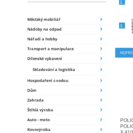
2.
Městský mobiliář
3.
Nádoby na odpad
Nářadí a hobby
Transport a manipulace
NEJPRO
Dílenské vybavení
Skladování a logistika
Hospodaření s vodou
Dům
Zahrada
Štíhlá výroba
Auto - moto
POLI
POLIC
Kovovýroba
X 410