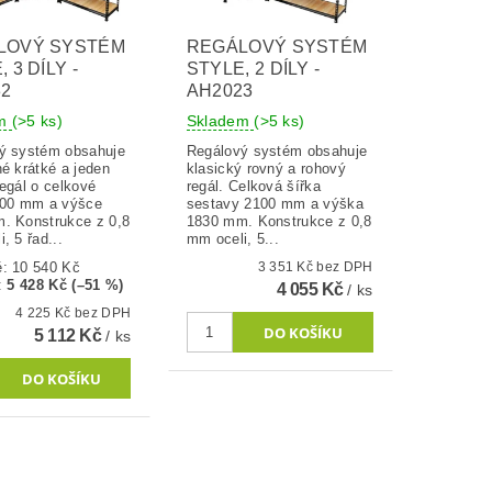
LOVÝ SYSTÉM
REGÁLOVÝ SYSTÉM
 3 DÍLY -
STYLE, 2 DÍLY -
32
AH2023
em
(>5 ks)
Skladem
(>5 ks)
ý systém obsahuje
Regálový systém obsahuje
é krátké a jeden
klasický rovný a rohový
egál o celkové
regál. Celková šířka
800 mm a výšce
sestavy 2100 mm a výška
. Konstrukce z 0,8
1830 mm. Konstrukce z 0,8
, 5 řad...
mm oceli, 5...
ě:
10 540 Kč
3 351 Kč bez DPH
:
5 428 Kč (–51 %)
4 055 Kč
/ ks
4 225 Kč bez DPH
5 112 Kč
/ ks