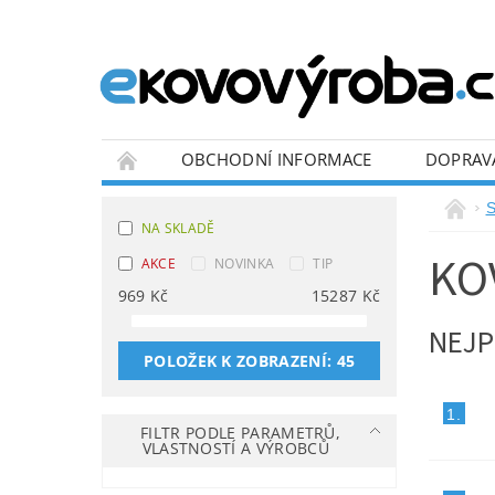
OBCHODNÍ INFORMACE
DOPRAV
BLOG
S
NA SKLADĚ
KO
AKCE
NOVINKA
TIP
969
Kč
15287
Kč
NEJP
POLOŽEK K ZOBRAZENÍ:
45
1.
FILTR PODLE PARAMETRŮ,
VLASTNOSTÍ A VÝROBCŮ