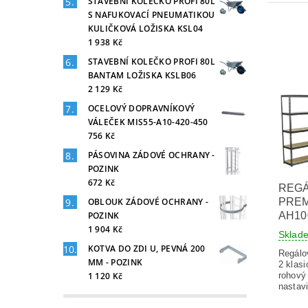
STAVEBNÍ KOLEČKO PROFI 80L
S NAFUKOVACÍ PNEUMATIKOU
KULIČKOVÁ LOŽISKA KSL04
1 938 Kč
STAVEBNÍ KOLEČKO PROFI 80L
BANTAM LOŽISKA KSLB06
2 129 Kč
OCELOVÝ DOPRAVNÍKOVÝ
VÁLEČEK MIS55-A10-420-450
756 Kč
PÁSOVINA ZÁDOVÉ OCHRANY -
POZINK
672 Kč
REG
OBLOUK ZÁDOVÉ OCHRANY -
PREMI
POZINK
AH10
1 904 Kč
Skla
KOTVA DO ZDI U, PEVNÁ 200
Regálo
MM - POZINK
2 klasi
1 120 Kč
rohový
nastavi