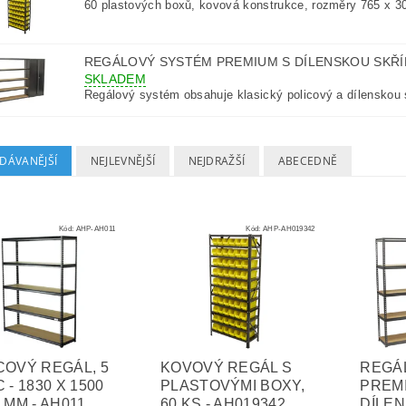
60 plastových boxů, kovová konstrukce, rozměry 765 x 
REGÁLOVÝ SYSTÉM PREMIUM S DÍLENSKOU SKŘÍNÍ
SKLADEM
Regálový systém obsahuje klasický policový a dílenskou s
DÁVANĚJŠÍ
NEJLEVNĚJŠÍ
NEJDRAŽŠÍ
ABECEDNĚ
Kód:
AHP-AH011
Kód:
AHP-AH019342
COVÝ REGÁL, 5
KOVOVÝ REGÁL S
REGÁ
 - 1830 X 1500
PLASTOVÝMI BOXY,
PREM
 MM - AH011
60 KS - AH019342
DÍLEN