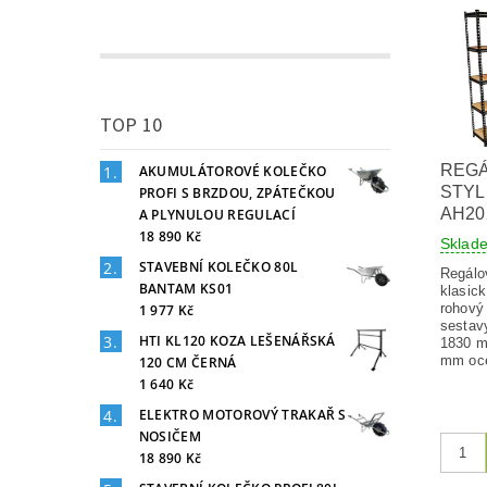
TOP 10
REG
AKUMULÁTOROVÉ KOLEČKO
STYLE
PROFI S BRZDOU, ZPÁTEČKOU
AH20
A PLYNULOU REGULACÍ
18 890 Kč
Skla
STAVEBNÍ KOLEČKO 80L
Regálo
BANTAM KS01
klasic
rohový 
1 977 Kč
sestav
HTI KL120 KOZA LEŠENÁŘSKÁ
1830 m
mm ocel
120 CM ČERNÁ
1 640 Kč
ELEKTRO MOTOROVÝ TRAKAŘ S
NOSIČEM
18 890 Kč