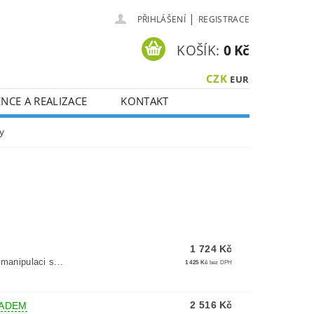
|
PŘIHLÁŠENÍ
REGISTRACE
KOŠÍK:
0 Kč
CZK
EUR
NCE A REALIZACE
KONTAKT
y
1 724 Kč
Y
 manipulaci s...
1 425 Kč
bez DPH
2 516 Kč
ADEM