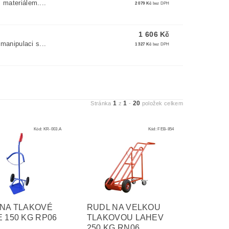
 materiálem....
2 079 Kč
bez DPH
1 606 Kč
Y
 manipulaci s...
1 327 Kč
bez DPH
1
1
20
Stránka
z
-
položek celkem
Kód:
KR-003.A
Kód:
FEB-854
 NA TLAKOVÉ
RUDL NA VELKOU
 150 KG RP06
TLAKOVOU LAHEV
250 KG RN06