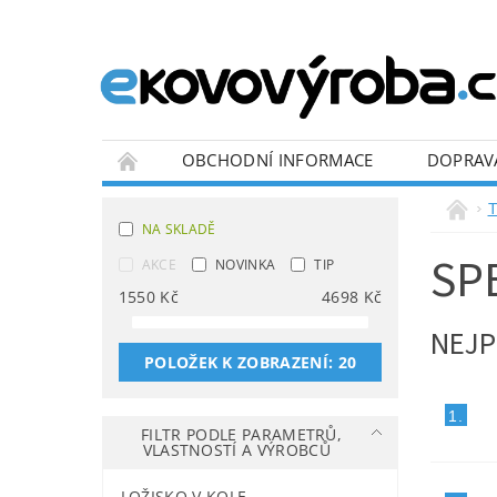
OBCHODNÍ INFORMACE
DOPRAV
BLOG
T
NA SKLADĚ
SP
AKCE
NOVINKA
TIP
1550
Kč
4698
Kč
NEJP
POLOŽEK K ZOBRAZENÍ:
20
1.
FILTR PODLE PARAMETRŮ,
VLASTNOSTÍ A VÝROBCŮ
LOŽISKO V KOLE