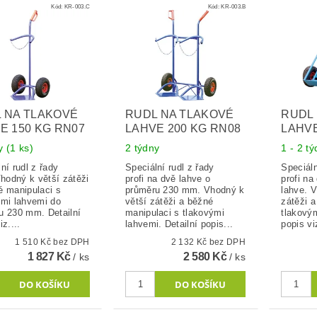
Kód:
KR-003.C
Kód:
KR-003.B
 NA TLAKOVÉ
RUDL NA TLAKOVÉ
RUDL
E 150 KG RN07
LAHVE 200 KG RN08
LAHVE
ny
(1 ks)
2 týdny
1 - 2 t
ní rudl z řady
Speciální rudl z řady
Speciáln
Vhodný k větší zátěži
profi na dvě lahve o
profi na
é manipulaci s
průměru 230 mm. Vhodný k
lahve. 
ými lahvemi do
větší zátěži a běžné
zátěži a
u 230 mm. Detailní
manipulaci s tlakovými
tlakovým
iz....
lahvemi. Detailní popis...
popis viz
1 510 Kč bez DPH
2 132 Kč bez DPH
1 827 Kč
2 580 Kč
/ ks
/ ks