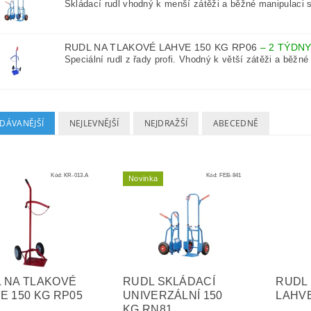
Skládací rudl vhodný k menší zátěži a běžné manipulaci s
RUDL NA TLAKOVÉ LAHVE 150 KG RP06
–
2 TÝDN
Speciální rudl z řady profi. Vhodný k větší zátěži a běžné
DÁVANĚJŠÍ
NEJLEVNĚJŠÍ
NEJDRAŽŠÍ
ABECEDNĚ
Kód:
KR-013.A
Kód:
FEB-841
Novinka
 NA TLAKOVÉ
RUDL SKLÁDACÍ
RUDL
E 150 KG RP05
UNIVERZÁLNÍ 150
LAHVE
KG RN81