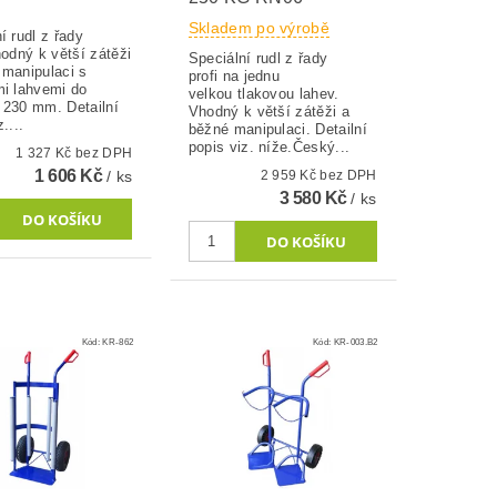
Skladem po výrobě
í rudl z řady
hodný k větší zátěži
Speciální rudl z řady
 manipulaci s
profi na jednu
mi lahvemi do
velkou tlakovou lahev.
 230 mm. Detailní
Vhodný k větší zátěži a
....
běžné manipulaci. Detailní
popis viz. níže.Český...
1 327 Kč bez DPH
1 606 Kč
/ ks
2 959 Kč bez DPH
3 580 Kč
/ ks
Kód:
KR-862
Kód:
KR-003.B2