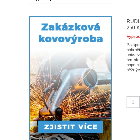
RUDL
250 
Vypro
Polopro
pokroči
univerz
pro pře
popelni
běžnýc