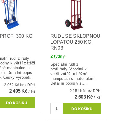
PROFI 300 KG
RUDL SE SKLOPNOU
LOPATOU 250 KG
RN03
2 týdny
nální rudl z řady
hodný k větší zátěži
Speciální rudl z
čné manipulaci s
profi řady. Vhodný k
em. Detailní popis
vetší zátěži a běžné
e. Český výrobek.
manipulaci s materiálem.
Detailní popis viz....
2 062 Kč bez DPH
2 495 Kč
/ ks
2 151 Kč bez DPH
2 603 Kč
/ ks