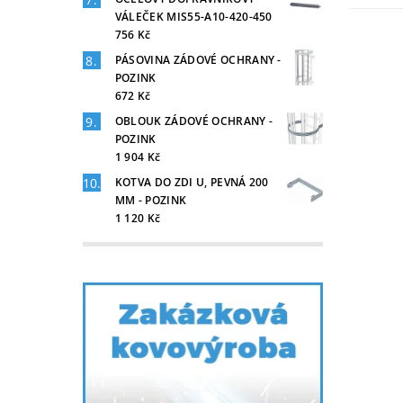
VÁLEČEK MIS55-A10-420-450
756 Kč
PÁSOVINA ZÁDOVÉ OCHRANY -
POZINK
672 Kč
OBLOUK ZÁDOVÉ OCHRANY -
POZINK
1 904 Kč
KOTVA DO ZDI U, PEVNÁ 200
MM - POZINK
1 120 Kč