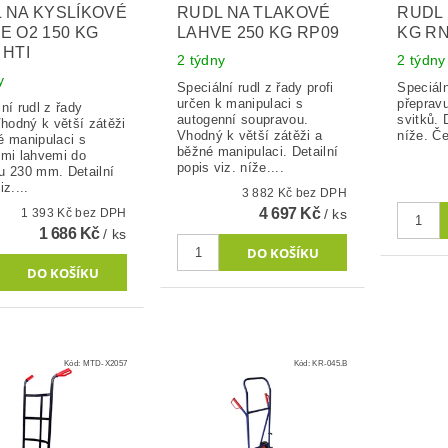
 NA KYSLÍKOVÉ
RUDL NA TLAKOVÉ
RUDL 
E O2 150 KG
LAHVE 250 KG RP09
KG R
 HTI
2 týdny
2 týdny
y
Speciální rudl z řady profi
Speciáln
určen k manipulaci s
přepravu
ní rudl z řady
autogenní soupravou.
svitků. 
Vhodný k větší zátěži
Vhodný k větší zátěži a
níže. Č
é manipulaci s
běžné manipulaci. Detailní
ými lahvemi do
popis viz. níže....
u 230 mm. Detailní
iz....
3 882 Kč bez DPH
4 697 Kč
1 393 Kč bez DPH
/ ks
1 686 Kč
/ ks
Kód:
MTD-X2057
Kód:
KR-045.B