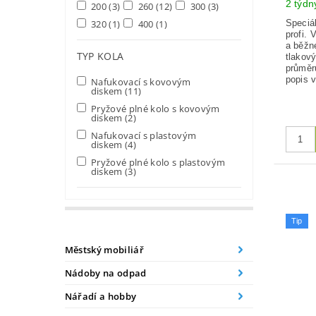
2 týdn
200
(3)
260
(12)
300
(3)
Speciál
320
(1)
400
(1)
profi. 
a běžn
TYP KOLA
tlakov
průměr
popis v
Nafukovací s kovovým
diskem
(11)
Pryžové plné kolo s kovovým
diskem
(2)
Nafukovací s plastovým
diskem
(4)
Pryžové plné kolo s plastovým
diskem
(3)
Tip
Městský mobiliář
Nádoby na odpad
Nářadí a hobby