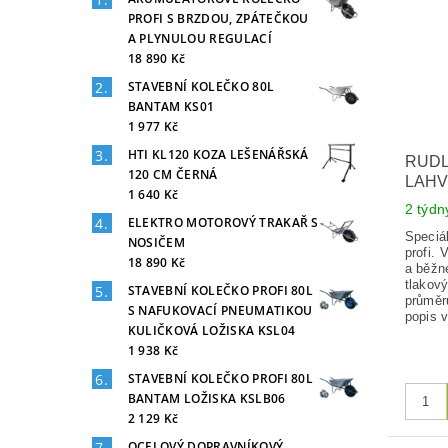
PROFI S BRZDOU, ZPÁTEČKOU
A PLYNULOU REGULACÍ
18 890 Kč
STAVEBNÍ KOLEČKO 80L
BANTAM KS01
1 977 Kč
HTI KL120 KOZA LEŠENÁŘSKÁ
RUDL
120 CM ČERNÁ
LAHV
1 640 Kč
2 týd
ELEKTRO MOTOROVÝ TRAKAŘ S
Speciál
NOSIČEM
profi. 
18 890 Kč
a běžn
tlakov
STAVEBNÍ KOLEČKO PROFI 80L
průměr
S NAFUKOVACÍ PNEUMATIKOU
popis v
KULIČKOVÁ LOŽISKA KSL04
1 938 Kč
STAVEBNÍ KOLEČKO PROFI 80L
BANTAM LOŽISKA KSLB06
2 129 Kč
OCELOVÝ DOPRAVNÍKOVÝ