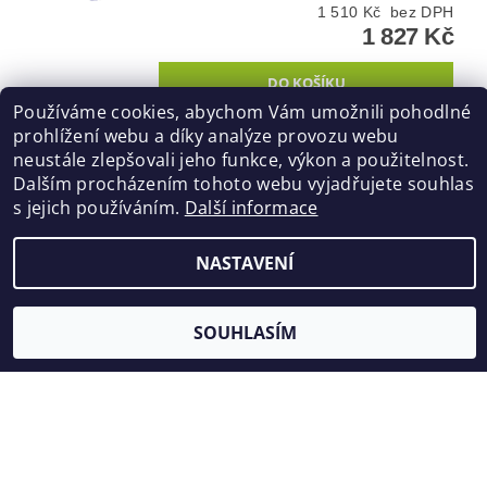
1 510 Kč bez DPH
1 827 Kč
Používáme cookies, abychom Vám umožnili pohodlné
prohlížení webu a díky analýze provozu webu
neustále zlepšovali jeho funkce, výkon a použitelnost.
RUDL NA KYSLÍKOVÉ LAHVE O2
Tip
Dalším procházením tohoto webu vyjadřujete souhlas
150 KG RP06 HTI
s jejich používáním.
Další informace
1 393 Kč bez DPH
1 686 Kč
NASTAVENÍ
SOUHLASÍM
RUDL NA TLAKOVÉ LAHVE 200
KG RN08
2 132 Kč bez DPH