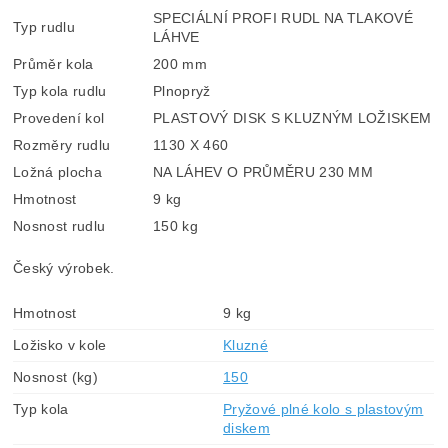
SPECIÁLNÍ PROFI RUDL NA TLAKOVÉ
Typ rudlu
LÁHVE
Průměr kola
200 mm
Typ kola rudlu
Plnopryž
Provedení kol
PLASTOVÝ DISK S KLUZNÝM LOŽISKEM
Rozměry rudlu
1130 X 460
Ložná plocha
NA LÁHEV O PRŮMĚRU 230 MM
Hmotnost
9 kg
Nosnost rudlu
150 kg
Český výrobek.
Hmotnost
9 kg
Ložisko v kole
Kluzné
Nosnost (kg)
150
Typ kola
Pryžové plné kolo s plastovým
diskem