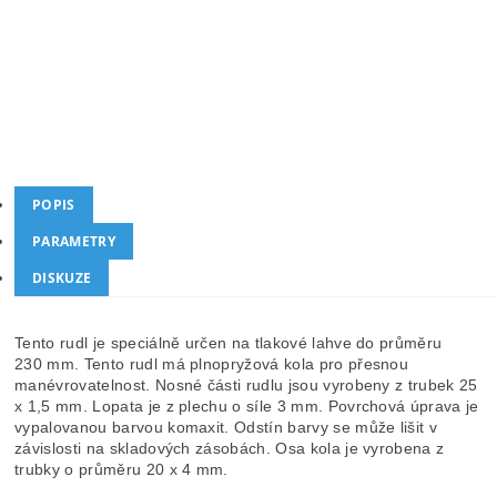
Kód produktu
KR-003.A
Kategorie
Rudly na tlakové láhve
Dotaz
Hlídat cenu
POPIS
PARAMETRY
DISKUZE
Tento rudl je speciálně určen na tlakové lahve do průměru
230 mm. Tento rudl má plnopryžová kola pro přesnou
manévrovatelnost. Nosné části rudlu jsou vyrobeny z trubek 25
x 1,5 mm. Lopata je z plechu o síle 3 mm. Povrchová úprava je
vypalovanou barvou komaxit. Odstín barvy se může lišit v
závislosti na skladových zásobách. Osa kola je vyrobena z
trubky o průměru 20 x 4 mm.